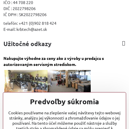
IČO : 44 708 220
DIČ : 2022798206
IČ DPH : SK2022798206
telefón: +421 (0)902 818 424
E-mail: krbtech@azet.sk
Užitočné odkazy
Nakupujte výhodne za ceny ako z výroby u predajcu s
autorizovaným servisným strediskom.
Predvoľby súkromia
Cookies používame na zlepšenie vašej návštevy tejto webovej
stránky, analýzu jej výkonnosti a zhromažďovanie údajov o jej
používaní. Na tento účel môžeme použiť nástroje a služby
tretích strán a zhromaždené údaje sa môžu preniesť k