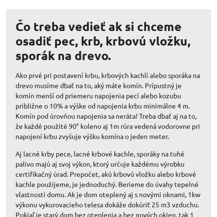
Čo treba vedieť ak si chceme
osadiť pec, krb, krbovú vložku,
sporák na drevo.
Ako prvé pri postavení krbu, krbových kachlí alebo sporáka na
drevo musíme dbať na to, aký máte komín. Prípustný je
komín menší od priemeru napojenia pecí alebo kozubu
približne o 10% a výške od napojenia krbu minimálne 4 m.
Komín pod úrovňou napojenia sa neráta! Treba dbať aj na to,
že každé použité 90° koleno aj 1m rúra vedená vodorovne pri
napojení krbu zvyšuje výšku komína o jeden meter.
Aj lacné krby pece, lacné krbové kachle, sporáky na tuhé
palivo majú aj svoj výkon, ktorý určuje každému výrobku
certifikačný úrad. Prepočet, akú krbovú vložku alebo krbové
kachle použijeme, je jednoduchý. Berieme do úvahy tepelné
vlastnosti domu. Ak je dom oteplený aj s novými oknami, 1kw
výkonu vykurovacieho telesa dokáže dokúriť 25 m3 vzduchu.
Pokiaľ je starý dom bez oteplenia a bez nových okien, tak 1