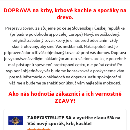
DOPRAVA na krby, krbové kachle a sporáky na
drevo.
Prepravu tovaru zaisťujeme po celej Slovenskej i Českej republike
(prípadne po dohode aj po celej Európe) Nový, nepoškodený,
originál zabalený tovar, ktorý je u nás pred odoslaním vždy
skontrolovaný, aby sme Vás nesklamali. Naša spoločnosť je
pripravená doručiť váš objednaný tovar až pred váš domov. Doprava
je vykonávaná veľkým nákladným autom s čelom, preto je potrebné
mať prístupnú spevnenú prestupovú cestu, nie poľnú cestu! Po
vyplnení objednávky vás budeme kontaktovať a poskytneme vám
presné informácie o nákladoch na dopravu. Vašu spokojnosť si
vážime a budeme sa snažiť ponúknuť vám najlepšie možnosti.
Ako nás hodnotia zákazníci a ich vernostné
ZĽAVY!
ZAREGISTRUJTE SA a využite zľavu 5% na
Váš nový sporák, krb, kachle!
Hodnotenie: