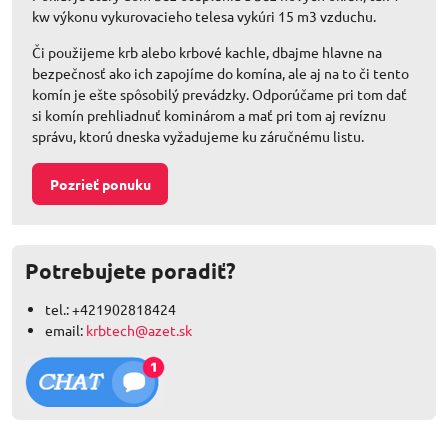
kw výkonu vykurovacieho telesa vykúri 15 m3 vzduchu.
Či použijeme krb alebo krbové kachle, dbajme hlavne na
bezpečnosť ako ich zapojíme do komína, ale aj na to či tento
komín je ešte spôsobilý prevádzky. Odporúčame pri tom dať
si komín prehliadnuť kominárom a mať pri tom aj revíznu
správu, ktorú dneska vyžadujeme ku záručnému listu.
Pozrieť ponuku
Potrebujete poradiť?
tel.: +421902818424
email:
krbtech@azet.sk