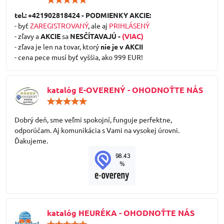
5
/
tel.: +421902818424 - PODMIENKY AKCIE:
5
- byť
ZAREGISTROVANÝ
, ale aj
PRIHLÁSENÝ
- zľavy a
AKCIE
sa
NESČÍTAVAJÚ -
(VIAC)
- zľava je len na tovar, ktorý
nie je v AKCII
- cena pece musí byť vyššia, ako 999 EUR!
katalóg E-OVERENÝ - OHODNOŤTE NÁS
Hodnotenie:
5
/
Dobrý deň, sme veľmi spokojní, funguje perfektne,
5
odporúčam. Aj komunikácia s Vami na vysokej úrovni.
Ďakujeme.
katalóg HEURÉKA - OHODNOŤTE NÁS
Hodnotenie: