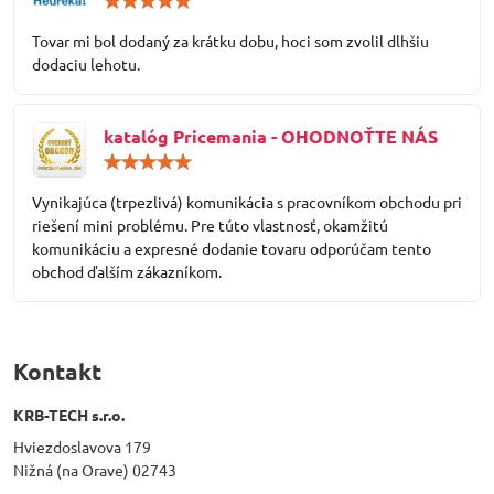
5
/
Tovar mi bol dodaný za krátku dobu, hoci som zvolil dlhšiu
5
dodaciu lehotu.
katalóg Pricemania - OHODNOŤTE NÁS
Hodnotenie:
5
/
Vynikajúca (trpezlivá) komunikácia s pracovníkom obchodu pri
5
riešení mini problému. Pre túto vlastnosť, okamžitú
komunikáciu a expresné dodanie tovaru odporúčam tento
obchod ďalším zákazníkom.
Kontakt
KRB-TECH s.r.o.
Hviezdoslavova 179
Nižná (na Orave) 02743