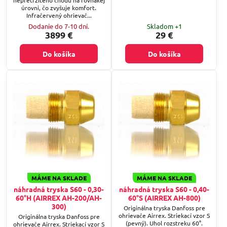
úrovni, čo zvyšuje komfort.
Infračervený ohrievač...
Dodanie do 7-10 dní.
Skladom +1
3899 €
29 €
Do košíka
Do košíka
MÁME NA SKLADE
MÁME NA SKLADE
náhradná tryska S60 - 0,30-
náhradná tryska S60 - 0,40-
60°H (AIRREX AH-200/AH-
60°S (AIRREX AH-800)
300)
Originálna tryska Danfoss pre
ohrievače Airrex. Striekací vzor S
Originálna tryska Danfoss pre
(pevný). Uhol rozstreku 60°.
ohrievače Airrex. Striekací vzor S