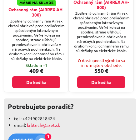
Ochranný rám (AIRREX AH-
MÁME NA SKLADE
800)
Ochranný rám (AIRREX AH-
Zosilnený ochranný rám Airrex
300)
chráni ohrievač pred preliačením
Zosilnený ochranný rám Airrex
spôsobeným intenzívnym
chráni ohrievač pred preliačením
používaním. Veľké kolesá na
spôsobeným intenzívnym
spodnej strane uľahčujú
používaním. Veľké kolesá na
premiestňovanie ohrievača v
spodnej strane uľahčujú
náročných podmienkach. Na
premiestňovanie ohrievača v
druhom konci ochranného rámu
náročných podmienkach. Na
sú držiaky na elektrické káble.
druhom konci ochranného rámu
sú držiaky na elektrické káble.
O dostupnosti výrobku sa
Skladom +1
informujte v obchode.
409 €
550 €
Do košíka
Do košíka
Potrebujete poradiť?
tel.: +421902818424
email:
krbtech@azet.sk