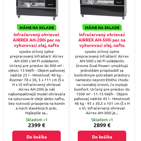
MÁME NA SKLADE
MÁME NA SKLADE
Infračervený ohrievač
Infračervený ohrievač
AIRREX AH-200i pec na
AIRREX AH-500i pec na
vykurovací olej, naftu
vykurovací olej, naftu
vysoko účinný úplne
vysoko účinný úplne
prepracovaný infražiarič Airrex
prepracovaný infražiarič Airrex
AH-200i s WI-FI ovládaním.
AH-500i s Wi-FI ovládaním.
Určený pre priestor do 900 m³ -
Úrovne Dual Power: umožňujú
výkon: 13 kW/h - Objem palivovej
jednotkám prispôsobiť sa
nádrže 25 l - Hmotnosť: 40 kg -
konkrétnym potrebám priestoru
Rozmer 78 x 30, 5 x 111 cm (Š x
namiesto nepretržitého chodu
H x V) Infračervený ohrievač
na rovnakej úrovni, čo zvyšuje
Airrex AH-200i je náš
komfort. Určený pre priestor do
najkompaktnejší model ohrievača
1500 m³ - 11-15 kW/h - Objem
na vykurovacie oleje alebo naftu,
palivovej nádrže 45 l - Hmotnosť:
bez nutnosti pripojenia na komín
46 kg - 95 x 30,5 x 101 cm (Š x H
a iných stavebných prác.
x V). Infračervený ohrievač
Najlepšie sa...
Airrex AH-300i je...
Skladom +1
Skladom +1
2399 €
2899 €
Do košíka
Do košíka