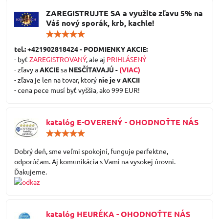
ZAREGISTRUJTE SA a využite zľavu 5% na
Váš nový sporák, krb, kachle!
Hodnotenie:
5
/
tel.: +421902818424 - PODMIENKY AKCIE:
5
- byť
ZAREGISTROVANÝ
, ale aj
PRIHLÁSENÝ
- zľavy a
AKCIE
sa
NESČÍTAVAJÚ -
(VIAC)
- zľava je len na tovar, ktorý
nie je v AKCII
- cena pece musí byť vyššia, ako 999 EUR!
katalóg E-OVERENÝ - OHODNOŤTE NÁS
Hodnotenie:
5
/
Dobrý deň, sme veľmi spokojní, funguje perfektne,
5
odporúčam. Aj komunikácia s Vami na vysokej úrovni.
Ďakujeme.
katalóg HEURÉKA - OHODNOŤTE NÁS