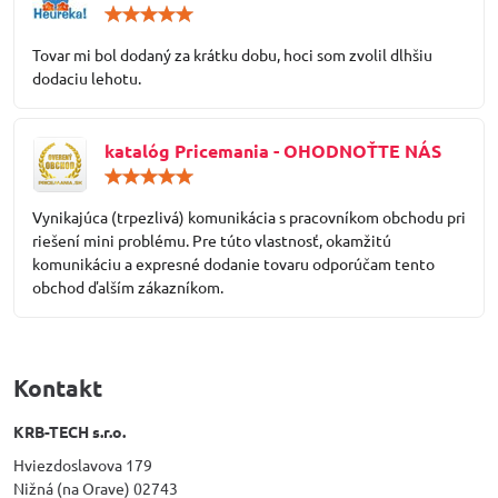
Hodnotenie:
5
/
Tovar mi bol dodaný za krátku dobu, hoci som zvolil dlhšiu
5
dodaciu lehotu.
katalóg Pricemania - OHODNOŤTE NÁS
Hodnotenie:
5
/
Vynikajúca (trpezlivá) komunikácia s pracovníkom obchodu pri
5
riešení mini problému. Pre túto vlastnosť, okamžitú
komunikáciu a expresné dodanie tovaru odporúčam tento
obchod ďalším zákazníkom.
Kontakt
KRB-TECH s.r.o.
Hviezdoslavova 179
Nižná (na Orave) 02743