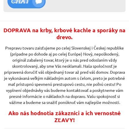
DOPRAVA na krby, krbové kachle a sporáky na
drevo.
Prepravu tovaru zaisťujeme po celej Slovenskej i Českej republike
(prípadne po dohode aj po celej Európe) Nový, nepoškodený,
originál zabalený tovar, ktorý je u nás pred odoslaním vždy
skontrolovaný, aby sme Vás nesklamali. Naša spoločnosť je
pripravená doručiť váš objednaný tovar až pred váš domov. Doprava
je vykonávaná veľkým nákladným autom s čelom, preto je potrebné
mať prístupnú spevnenú prestupovú cestu, nie poľnú cestu! Po
vyplnení objednávky vás budeme kontaktovať a poskytneme vám
presné informácie o nákladoch na dopravu. Vašu spokojnosť si
vážime a budeme sa snažiť ponúknuť vám najlepšie možnosti.
Ako nás hodnotia zákazníci a ich vernostné
ZĽAVY!