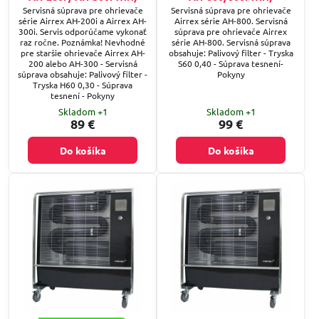
Servisná súprava pre ohrievače
Servisná súprava pre ohrievače
série Airrex AH-200i a Airrex AH-
Airrex série AH-800. Servisná
300i. Servis odporúčame vykonať
súprava pre ohrievače Airrex
raz ročne. Poznámka! Nevhodné
série AH-800. Servisná súprava
pre staršie ohrievače Airrex AH-
obsahuje: Palivový filter - Tryska
200 alebo AH-300 - Servisná
S60 0,40 - Súprava tesnení-
súprava obsahuje: Palivový filter -
Pokyny
Tryska H60 0,30 - Súprava
tesnení - Pokyny
Skladom +1
Skladom +1
89 €
99 €
Do košíka
Do košíka