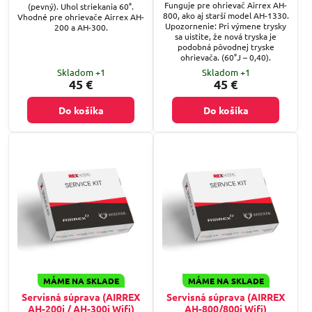
Funguje pre ohrievač Airrex AH-
(pevný). Uhol striekania 60°.
800, ako aj starší model AH-1330.
Vhodné pre ohrievače Airrex AH-
Upozornenie: Pri výmene trysky
200 a AH-300.
sa uistite, že nová tryska je
podobná pôvodnej tryske
ohrievača. (60°J – 0,40).
Skladom +1
Skladom +1
45 €
45 €
Do košíka
Do košíka
MÁME NA SKLADE
MÁME NA SKLADE
Servisná súprava (AIRREX
Servisná súprava (AIRREX
AH-200i / AH-300i Wifi)
AH-800/800i Wifi)