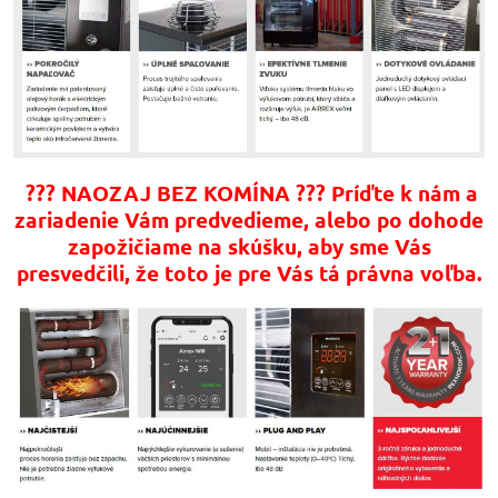
??? NAOZAJ BEZ KOMÍNA ??? Príďte k nám a
zariadenie Vám predvedieme, alebo po dohode
zapožičiame na skúšku, aby sme Vás
presvedčili, že toto je pre Vás tá právna voľba.