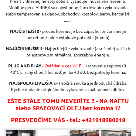
Prežiť v dnešnej neistej dobe si vyžaduje inovatívne riešenia.
Mobilné pece AIRREX sú najvýhodnejším riešením vykurovania
alebo temperovania skladov, obchodov, kostolov, barov, kancelárii
.........
NAJČISTEJŠÍ !!
- proces horenia je bez zápachu, pričom nie je
potrebné žiadne výfukové potrubie (komín)
NAJÚČINNEJŠIE !!
- Najrýchlejšie vykurovanie (a sušenie) väčších
priestorov s minimálnou spotrebou energie.
PLUG AND PLAY -
Ovládanie cez WI-FI
. Nastavenie teploty (0–
40°C). Tichý chod, hlučnosť je iba 48 dB. Bez potreby komína.
NAJSPOĽAHLIVEJŠIA
2+1-ročná záruka a jednoduchá údržba.
Rýchle dodanie originálneho vybavenia a náhradných dielov.
EŠTE STÁLE TOMU NEVERÍTE !! - NA NAFTU
alebo SPAĽOVACÍ OLEJ bez komína ??
PRESVEDČÍME VÁS - tel.: +421918980018