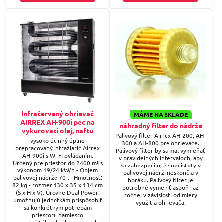
Infračervený ohrievač
MÁME NA SKLADE
AIRREX AH-900i pec na
náhradný filter do nádrže
vykurovací olej, naftu
Palivový filter Airrex AH-200, AH-
vysoko účinný úplne
300 a AH-800 pre ohrievače.
prepracovaný infražiarič Airrex
Palivový filter by sa mal vymieňať
AH-900i s Wi-FI ovládaním.
v pravidelných intervaloch, aby
Určený pre priestor do 2400 m³ s
sa zabezpečilo, že nečistoty v
výkonom 19/24 kW/h - Objem
palivovej nádrži neskončia v
palivovej nádrže 70 l - Hmotnosť:
horáku. Palivový filter je
82 kg - rozmer 130 x 35 x 134 cm
potrebné vymeniť aspoň raz
(Š x H x V). Úrovne Dual Power:
ročne, v závislosti od miery
umožňujú jednotkám prispôsobiť
využitia ohrievača.
sa konkrétnym potrebám
priestoru namiesto
nepretržitého chodu na rovnakej