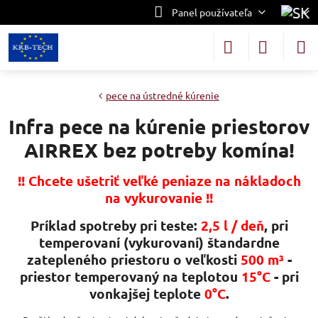
Panel používateľa
pece na ústredné kúrenie
Infra pece na kúrenie priestorov
AIRREX bez potreby komína!
!! Chcete ušetriť veľké peniaze na nákladoch
na vykurovanie !!
Príklad spotreby pri teste:
2,5 l / deň
, pri
temperovaní (vykurovaní) štandardne
zatepleného priestoru o veľkosti
500 m³
-
priestor temperovaný na teplotou
15°C
- pri
vonkajšej teplote
0°C
.