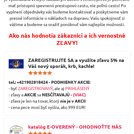
mať prístupnú spevnenú prestupovú cestu, nie poľnú cestu! Po
vyplnení objednávky vás budeme kontaktovať a poskytneme vám
presné informácie o nákladoch na dopravu. Vašu spokojnosť si
vážime a budeme sa snažiť ponúknuť vám najlepšie možnosti.
Ako nás hodnotia zákazníci a ich vernostné
ZĽAVY!
ZAREGISTRUJTE SA a využite zľavu 5% na
Váš nový sporák, krb, kachle!
Hodnotenie:
5
/
tel.: +421902818424 - PODMIENKY AKCIE:
5
- byť
ZAREGISTROVANÝ
, ale aj
PRIHLÁSENÝ
- zľavy a
AKCIE
sa
NESČÍTAVAJÚ -
(VIAC)
- zľava je len na tovar, ktorý
nie je v AKCII
- cena pece musí byť vyššia, ako 999 EUR!
katalóg E-OVERENÝ - OHODNOŤTE NÁS
Hodnotenie: