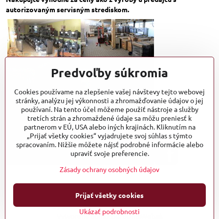
autorizovaným servisným strediskom.
Predvoľby súkromia
Cookies používame na zlepšenie vašej návštevy tejto webovej
stránky, analýzu jej výkonnosti a zhromažďovanie údajov o jej
používaní. Na tento účel môžeme použiť nástroje a služby
tretích strán a zhromaždené údaje sa môžu preniesť k
partnerom v EÚ, USA alebo iných krajinách. Kliknutím na
„Prijať všetky cookies“ vyjadrujete svoj súhlas s týmto
spracovaním. Nižšie môžete nájsť podrobné informácie alebo
upraviť svoje preferencie.
Zásady ochrany osobných údajov
Prijať všetky cookies
©
2026
Copyright
Predvoľby súkromia
Zásady ochrany osobných údajov
Ukázať podrobnosti
Vytvorené pomocou:
BiznisWeb.sk