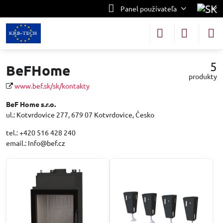
Panel používateľa
5
BeFHome
produkty
www.bef.sk/sk/kontakty
BeF Home s.r.o.
ul.: Kotvrdovice 277, 679 07 Kotvrdovice, Česko
tel.: +420 516 428 240
email.: Info@bef.cz