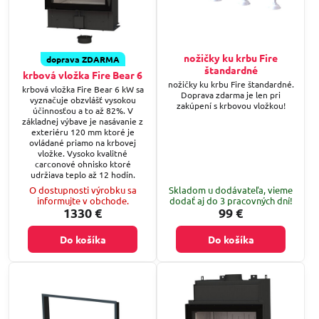
nožičky ku krbu Fire
doprava ZDARMA
štandardné
krbová vložka Fire Bear 6
nožičky ku krbu Fire štandardné.
krbová vložka Fire Bear 6 kW sa
Doprava zdarma je len pri
vyznačuje obzvlášť vysokou
zakúpení s krbovou vložkou!
účinnosťou a to až 82%. V
základnej výbave je nasávanie z
exteriéru 120 mm ktoré je
ovládané priamo na krbovej
vložke. Vysoko kvalitné
carconové ohnisko ktoré
udržiava teplo až 12 hodín.
O dostupnosti výrobku sa
Skladom u dodávateľa, vieme
informujte v obchode.
dodať aj do 3 pracovných dní!
1330 €
99 €
Do košíka
Do košíka