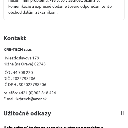
riešení mini problému. Pre túto vlastnosť, okamžitú
komunikáciu a expresné dodanie tovaru odporúčam tento
obchod ďalším zákazníkom.
Kontakt
KRB-TECH s.r.o.
Hviezdoslavova 179
Nižná (na Orave) 02743
IČO : 44 708 220
DIČ : 2022798206
IČ DPH : SK2022798206
telefón: +421 (0)902 818 424
E-mail: krbtech@azet.sk
Užitočné odkazy
Nakupujte výhodne za ceny ako z výroby u predajcu s