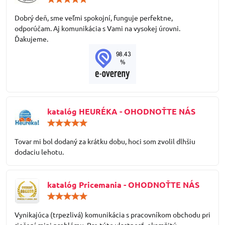
5
/
Dobrý deň, sme veľmi spokojní, funguje perfektne,
5
odporúčam. Aj komunikácia s Vami na vysokej úrovni.
Ďakujeme.
katalóg HEURÉKA - OHODNOŤTE NÁS
Hodnotenie:
5
/
Tovar mi bol dodaný za krátku dobu, hoci som zvolil dlhšiu
5
dodaciu lehotu.
katalóg Pricemania - OHODNOŤTE NÁS
Hodnotenie:
5
/
Vynikajúca (trpezlivá) komunikácia s pracovníkom obchodu pri
5