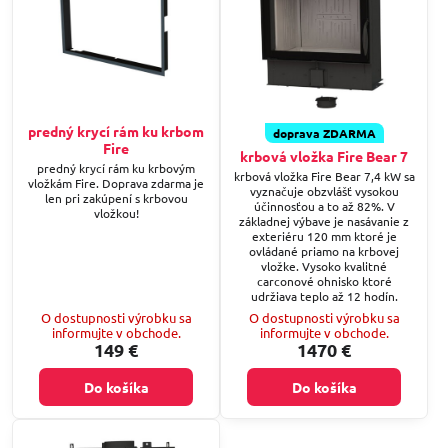
predný krycí rám ku krbom
doprava ZDARMA
Fire
krbová vložka Fire Bear 7
predný krycí rám ku krbovým
krbová vložka Fire Bear 7,4 kW sa
vložkám Fire. Doprava zdarma je
vyznačuje obzvlášť vysokou
len pri zakúpení s krbovou
účinnosťou a to až 82%. V
vložkou!
základnej výbave je nasávanie z
exteriéru 120 mm ktoré je
ovládané priamo na krbovej
vložke. Vysoko kvalitné
carconové ohnisko ktoré
udržiava teplo až 12 hodín.
O dostupnosti výrobku sa
O dostupnosti výrobku sa
informujte v obchode.
informujte v obchode.
149 €
1470 €
Do košíka
Do košíka