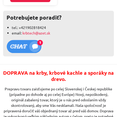
Potrebujete poradiť?
tel.: +421902818424
email:
krbtech@azet.sk
DOPRAVA na krby, krbové kachle a sporáky na
drevo.
Prepravu tovaru zaisťujeme po celej Slovenskej i Českej republike
(prípadne po dohode aj po celej Európe) Nový, nepoškodený,
originál zabalený tovar, ktorý je u nás pred odoslaním vždy
skontrolovaný, aby sme Vás nesklamali. Naša spoločnosť je
pripravená doručiť váš objednaný tovar až pred váš domov. Doprava
je vykonávaná veľkým nákladným autom s čelom, preto je potrebné