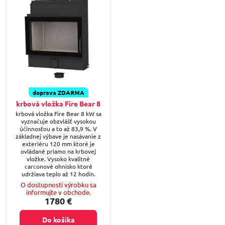
doprava ZDARMA
krbová vložka Fire Bear 8
krbová vložka Fire Bear 8 kW sa
vyznačuje obzvlášť vysokou
účinnosťou a to až 83,9 %. V
základnej výbave je nasávanie z
exteriéru 120 mm ktoré je
ovládané priamo na krbovej
vložke. Vysoko kvalitné
carconové ohnisko ktoré
udržiava teplo až 12 hodín.
O dostupnosti výrobku sa
informujte v obchode.
1780 €
Do košíka