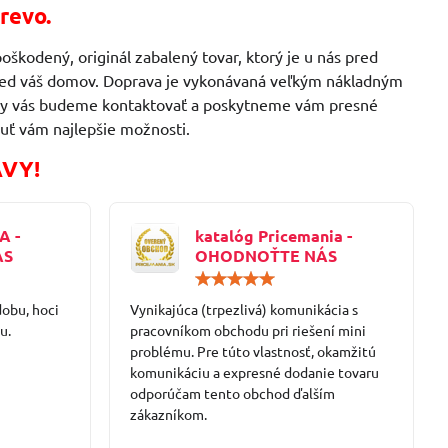
revo.
oškodený, originál zabalený tovar, ktorý je u nás pred
 pred váš domov. Doprava je vykonávaná veľkým nákladným
ávky vás budeme kontaktovať a poskytneme vám presné
uť vám najlepšie možnosti.
AVY!
A -
katalóg Pricemania -
ÁS
OHODNOŤTE NÁS
Hodnotenie:
Hodnotenie:
5
5
dobu, hoci
/
Vynikajúca (trpezlivá) komunikácia s
/
5
5
u.
pracovníkom obchodu pri riešení mini
problému. Pre túto vlastnosť, okamžitú
komunikáciu a expresné dodanie tovaru
odporúčam tento obchod ďalším
zákazníkom.