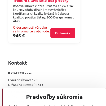
Trent -BS ľavé sklo bez priečky
Rohová krbová vložka Trent má 12 kW a 140
kg . Novodobý dizajn krbových vložiek
Nordflam a ich kvalita je daná hrúbkou a
kvalitou použitej liatiny. ECO Design norma :
ÁNO
O dostupnosti výrobku
sa informujte v obchode.
Do košíka
945 €
Kontakt
KRB-TECH s.r.o.
Hviezdoslavova 179
Nižná (na Orave) 02743
IČO : 44 708 220
Predvoľby súkromia
DIČ : 2022798206
IČ DPH : SK2022798206