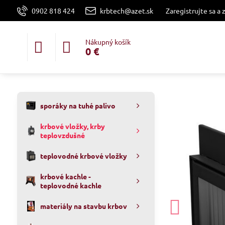
0902 818 424
krbtech@azet.sk
Zaregistrujte sa a 
Nákupný košík
0 €
sporáky na tuhé palivo
krbové vložky, krby
teplovzdušné
teplovodné krbové vložky
krbové kachle -
teplovodné kachle
materiály na stavbu krbov