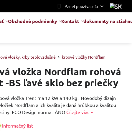
Panel používateľa
ať
Obchodné podmienky
Kontakt
dokumenty na stiahnu
bové vložky, krby teplovzdušné
krbové vložky Nordflam
vá vložka Nordflam rohová
t -BS ľavé sklo bez priečky
bová vložka Trent má 12 kW a 140 kg . Novodobý dizajn
ložiek Nordflam a ich kvalita je daná hrúbkou a kvalitou
liatiny. ECO Design norma : ÁNO
Čítajte viac
Informačný list