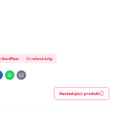
y Nordflam
rohové krby
inkedIn
WhatsApp
E-
mail
Nasledujúci produkt