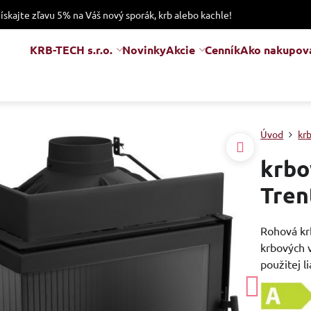
získajte zľavu 5% na Váš nový sporák, krb alebo kachle!
KRB-TECH s.r.o.
Novinky
Akcie
Cenník
Ako nakupov
Úvod
kr
krbo
Tren
Rohová kr
krbových v
použitej 