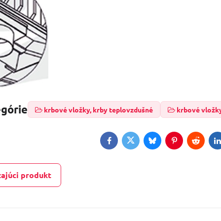
egórie
krbové vložky, krby teplovzdušné
krbové vložk
Facebook
Twitter
Bluesky
Pinterest
Reddit
L
ajúci produkt