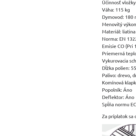
Účinnosť vložk
Váha: 115 kg
Dymovod: 180
Menovitý výkon
Materiál: liatina
Norma: EN 132
Emisie CO (Pri
Priemerná teplo
Vykurovacia sc
Dĺžka polien: 5
Palivo: drevo, 
Komínová klapk
Popolník: Áno
Deflektor: Áno
Spĺňa normu E
Za príplatok sa