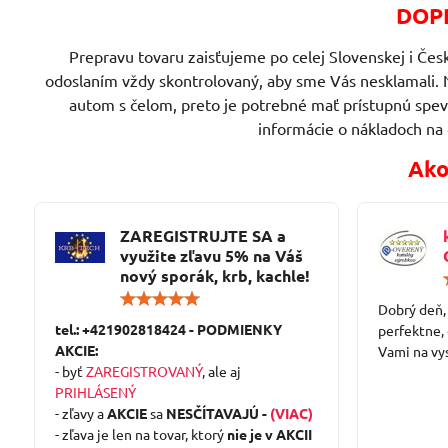
DOPR
Prepravu tovaru zaisťujeme po celej Slovenskej i Česk
odoslaním vždy skontrolovaný, aby sme Vás nesklamali. 
autom s čelom, preto je potrebné mať prístupnú spe
informácie o nákladoch na
Ako
ZAREGISTRUJTE SA a
využite zľavu 5% na Váš
nový sporák, krb, kachle!
Hodnotenie:
Dobrý deň,
5
tel.: +421902818424 - PODMIENKY
/
perfektne,
5
AKCIE:
Vami na vy
- byť
ZAREGISTROVANÝ
, ale aj
PRIHLÁSENÝ
- zľavy a
AKCIE
sa
NESČÍTAVAJÚ -
(VIAC)
- zľava je len na tovar, ktorý
nie je v AKCII