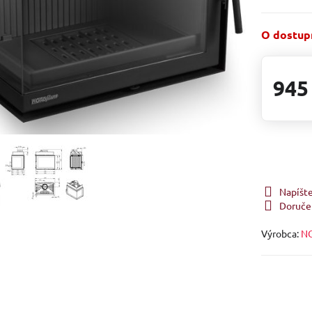
O dostupn
945
Napíšt
Doruče
Výrobca:
NO