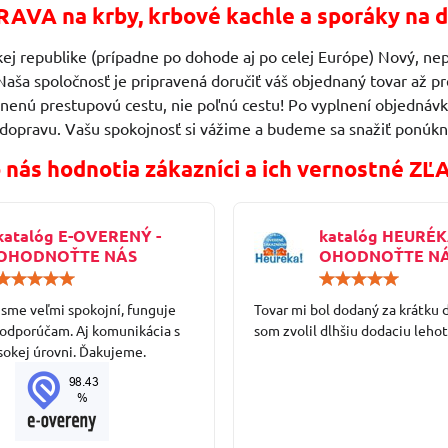
AVA na krby, krbové kachle a sporáky na d
ej republike (prípadne po dohode aj po celej Európe) Nový, nep
Naša spoločnosť je pripravená doručiť váš objednaný tovar až
vnenú prestupovú cestu, nie poľnú cestu! Po vyplnení objedn
 dopravu. Vašu spokojnosť si vážime a budeme sa snažiť ponúkn
 nás hodnotia zákazníci a ich vernostné ZĽ
katalóg E-OVERENÝ -
katalóg HEURÉK
OHODNOŤTE NÁS
OHODNOŤTE N
Hodnotenie:
5
 sme veľmi spokojní, funguje
/
Tovar mi bol dodaný za krátku 
5
 odporúčam. Aj komunikácia s
som zvolil dlhšiu dodaciu lehot
sokej úrovni. Ďakujeme.