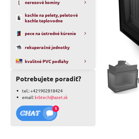
nerezové komíny
kachle na pelety, peletové
kachle teplovodne
pece na ústredné kúrenie
rekuperačné jednotky
kvalitné PVC podlahy
Potrebujete poradiť?
tel.: +421902818424
email:
krbtech@azet.sk