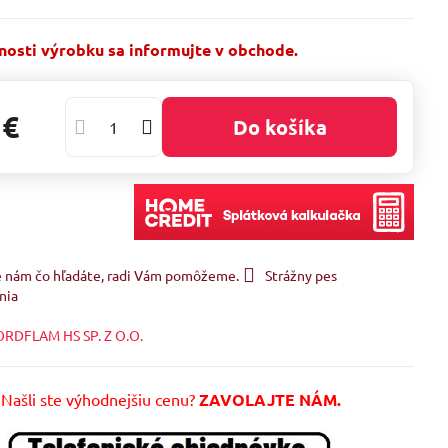
osti výrobku sa informujte v obchode.
 €
Do košíka
e nám čo hľadáte, radi Vám pomôžeme.
Strážny pes
nia
RDFLAM HS SP. Z O.O.
Našli ste výhodnejšiu cenu?
ZAVOLAJTE NÁM.