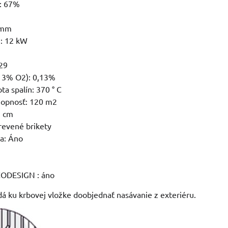
y: 67%
 mm
: 12 kW
29
 13% O2): 0,13%
ta spalín: 370 ° C
hopnosť: 120 m2
5 cm
drevené brikety
a: Áno
CODESIGN : áno
 dá ku krbovej vložke doobjednať nasávanie z exteriéru.