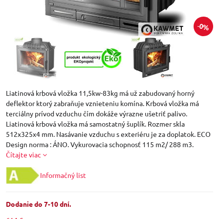
0%
Liatinová krbová vložka 11,5kw-83kg má už zabudovaný horný
deflektor ktorý zabraňuje vznieteniu komína. Krbová vložka má
terciálny prívod vzduchu čím dokáže výrazne ušetriť palivo.
Liatinová krbová vložka má samostatný šuplík. Rozmer skla
512x325x4 mm. Nasávanie vzduchu s exteriéru je za doplatok. ECO
Design norma : ÁNO. Vykurovacia schopnosť 115 m2/ 288 m3.
Čítajte viac
Informačný list
Dodanie do 7-10 dní.