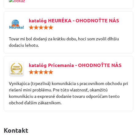
katalóg HEURÉKA - OHODNOŤTE NÁS
Hodnotenie:
5
/
Tovar mi bol dodaný za krátku dobu, hoci som zvolil dlhšiu
5
dodaciu lehotu.
katalóg Pricemania - OHODNOŤTE NÁS
Hodnotenie:
5
/
Vynikajúca (trpezlivá) komunikácia s pracovníkom obchodu pri
5
riešení mini problému. Pre túto vlastnosť, okamžitú
komunikáciu a expresné dodanie tovaru odporúčam tento
obchod ďalším zákazníkom.
Kontakt