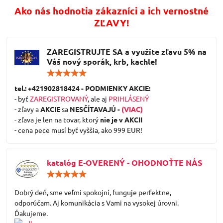
Ako nás hodnotia zákazníci a ich vernostné
ZĽAVY!
ZAREGISTRUJTE SA a využite zľavu 5% na
Váš nový sporák, krb, kachle!
Hodnotenie:
5
/
tel.: +421902818424 - PODMIENKY AKCIE:
5
- byť
ZAREGISTROVANÝ
, ale aj
PRIHLÁSENÝ
- zľavy a
AKCIE
sa
NESČÍTAVAJÚ -
(VIAC)
- zľava je len na tovar, ktorý
nie je v AKCII
- cena pece musí byť vyššia, ako 999 EUR!
katalóg E-OVERENÝ - OHODNOŤTE NÁS
Hodnotenie:
5
/
Dobrý deň, sme veľmi spokojní, funguje perfektne,
5
odporúčam. Aj komunikácia s Vami na vysokej úrovni.
Ďakujeme.