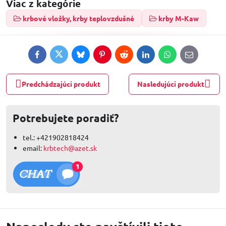
Viac z kategórie
krbové vložky, krby teplovzdušné
krby M-Kaw
Facebook
Twitter
Bluesky
Pinterest
Reddit
LinkedIn
WhatsApp
E-
mail
Predchádzajúci produkt
Nasledujúci produkt
Potrebujete poradiť?
tel.: +421902818424
email:
krbtech@azet.sk