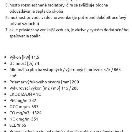
husto rozmiestnené radiátory, čím sa zväčšuje plocha
odovzdávania tepla do okolia
možnosť prívodu vzduchu zvonku (je potrebné dokúpiť oceľový
prívod vzduchu)
ak je privádzaný vonkajší vzduch, je aktívny systém dodatočného
spaľovania spalín
Výkon [kW] 11,5
Účinnosť [%] 74
Minimálna plocha vstupných / výstupných mriežok 575 / 863
cm²
Priemer výfukového otvoru [mm] 200
Vykurovací výkon [m2 / m3] 115 / 288
EKODIZAJN ANO
PM mg/m 332
OGC mg/m 397
CO mg/m3 1324
NOx mg/m 351
SEE % 65
Prívod vzduchu - je potrebné zakúpiť osobitne oceľový prívod