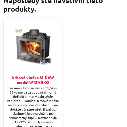
Naposledy ste navštívili tieto
produkty.
krbová vložka M-KAW
model W13A EKO
Liatinová krbová vložka 11,5kw-
83kg má už zabudovaný horný
deflektor ktorý zabraňuje
vznieteniu komína. Krbová vložka
má terciálny prívod vzduchu čím
dokáže výrazne ušetriť palivo.
Liatinová krbová vložka má
samostatný šuplík. Rozmer skla
512x325x4 mm. Nasávanie
vzduchu s exteriéru je za