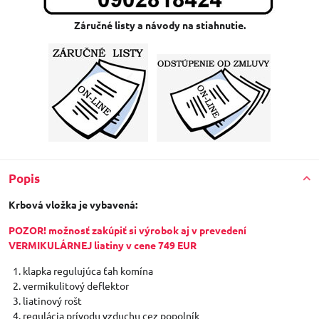
Záručné listy a návody na stiahnutie.
Popis
Krbová vložka je vybavená:
POZOR! možnosť zakúpiť si výrobok aj v prevedení
VERMIKULÁRNEJ liatiny v cene 749 EUR
klapka regulujúca ťah komína
vermikulitový deflektor
liatinový rošt
regulácia prívodu vzduchu cez popolník