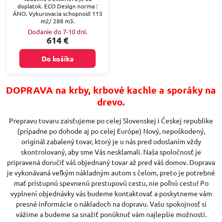
doplatok. ECO Design norma :
ÁNO. Vykurovacia schopnosť 115
m2/ 288 m3.
Dodanie do 7-10 dní.
614 €
Do košíka
DOPRAVA na krby, krbové kachle a sporáky na
drevo.
Prepravu tovaru zaisťujeme po celej Slovenskej i Českej republike
(prípadne po dohode aj po celej Európe) Nový, nepoškodený,
originál zabalený tovar, ktorý je u nás pred odoslaním vždy
skontrolovaný, aby sme Vás nesklamali. Naša spoločnosť je
pripravená doručiť váš objednaný tovar až pred váš domov. Doprava
je vykonávaná veľkým nákladným autom s čelom, preto je potrebné
mať prístupnú spevnenú prestupovú cestu, nie poľnú cestu! Po
vyplnení objednávky vás budeme kontaktovať a poskytneme vám
presné informácie o nákladoch na dopravu. Vašu spokojnosť si
vážime a budeme sa snažiť ponúknuť vám najlepšie možnosti.