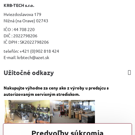
KRB-TECH s.r.o.
Hviezdoslavova 179
Nižná (na Orave) 02743
IČO : 44 708 220
DIČ : 2022798206
IČ DPH : SK2022798206
telefón: +421 (0)902 818 424
E-mail: krbtech@azet.sk
Užitočné odkazy
Nakupujte výhodne za ceny ako z výroby u predajcu s
autorizovaným servisným strediskom.
Predvoľby súkromia