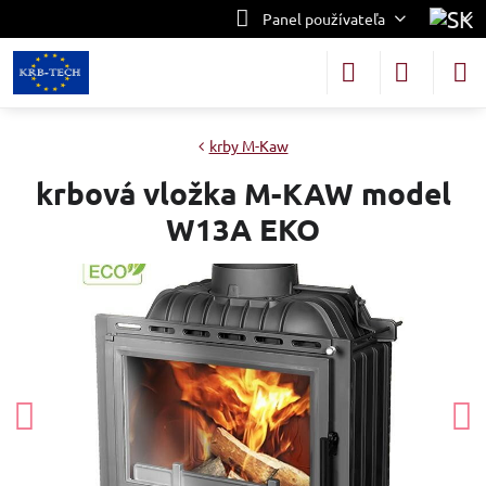
Panel používateľa
krby M-Kaw
krbová vložka M-KAW model
W13A EKO