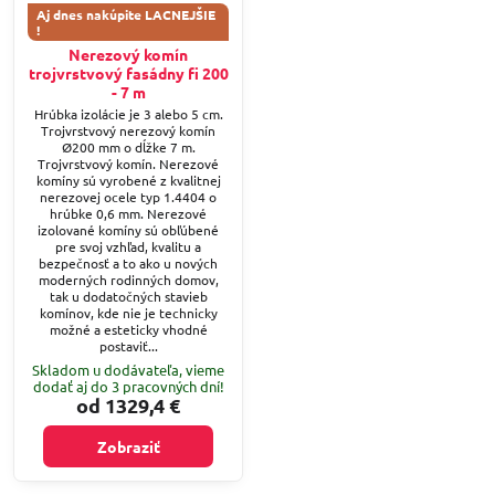
Aj dnes nakúpite LACNEJŠIE
!
Nerezový komín
trojvrstvový fasádny fi 200
- 7 m
Hrúbka izolácie je 3 alebo 5 cm.
Trojvrstvový nerezový komín
Ø200 mm o dĺžke 7 m.
Trojvrstvový komín. Nerezové
komíny sú vyrobené z kvalitnej
nerezovej ocele typ 1.4404 o
hrúbke 0,6 mm. Nerezové
izolované komíny sú obľúbené
pre svoj vzhľad, kvalitu a
bezpečnosť a to ako u nových
moderných rodinných domov,
tak u dodatočných stavieb
komínov, kde nie je technicky
možné a esteticky vhodné
postaviť...
Skladom u dodávateľa, vieme
dodať aj do 3 pracovných dní!
od 1329,4 €
Zobraziť