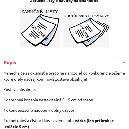
Záručné listy a návody na stiahnutie.
Popis
Nenechajte sa oklamať a preto mi narozdiel od konkurencie píšeme
ktoré diely naozaj komínová zostava obsahuje!
Zostava obsahuje:
1x stenová konzola nastaviteľná 5-15 cm od steny
1x kondenzačnú nádobu + dolný uzáver
1x kontrolný a čistiaci kus s dvierkami
+ zátka (len pri hrúbke
izolácie 5 cm)