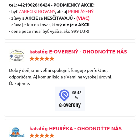
/
tel.: +421902818424 - PODMIENKY AKCIE:
5
- byť
ZAREGISTROVANÝ
, ale aj
PRIHLÁSENÝ
- zľavy a
AKCIE
sa
NESČÍTAVAJÚ -
(VIAC)
- zľava je len na tovar, ktorý
nie je v AKCII
- cena pece musí byť vyššia, ako 999 EUR!
katalóg E-OVERENÝ - OHODNOŤTE NÁS
Hodnotenie:
5
/
Dobrý deň, sme veľmi spokojní, funguje perfektne,
5
odporúčam. Aj komunikácia s Vami na vysokej úrovni.
Ďakujeme.
katalóg HEURÉKA - OHODNOŤTE NÁS
Hodnotenie:
5