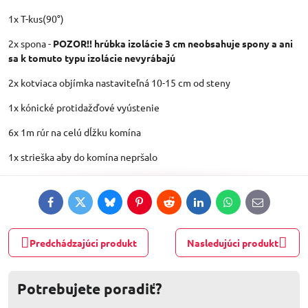
1x T-kus(90°)
2x spona -
POZOR!! hrúbka izolácie 3 cm neobsahuje spony a ani
sa k tomuto typu izolácie nevyrábajú
2x kotviaca objímka nastaviteľná 10-15 cm od steny
1x kónické protidažďové vyústenie
6x 1m rúr na celú dĺžku komína
1x strieška aby do komína nepršalo
Facebook
Twitter
Bluesky
Pinterest
Reddit
LinkedIn
WhatsApp
E-
mail
Predchádzajúci produkt
Nasledujúci produkt
Potrebujete poradiť?