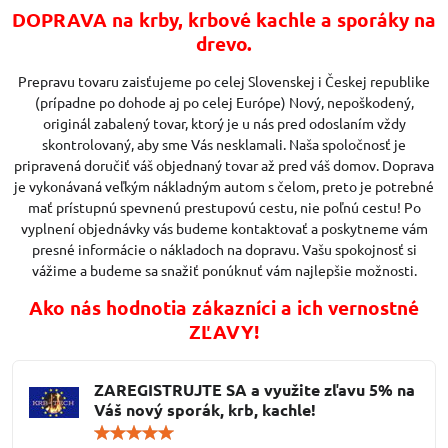
DOPRAVA na krby, krbové kachle a sporáky na
drevo.
Prepravu tovaru zaisťujeme po celej Slovenskej i Českej republike
(prípadne po dohode aj po celej Európe) Nový, nepoškodený,
originál zabalený tovar, ktorý je u nás pred odoslaním vždy
skontrolovaný, aby sme Vás nesklamali. Naša spoločnosť je
pripravená doručiť váš objednaný tovar až pred váš domov. Doprava
je vykonávaná veľkým nákladným autom s čelom, preto je potrebné
mať prístupnú spevnenú prestupovú cestu, nie poľnú cestu! Po
vyplnení objednávky vás budeme kontaktovať a poskytneme vám
presné informácie o nákladoch na dopravu. Vašu spokojnosť si
vážime a budeme sa snažiť ponúknuť vám najlepšie možnosti.
Ako nás hodnotia zákazníci a ich vernostné
ZĽAVY!
ZAREGISTRUJTE SA a využite zľavu 5% na
Váš nový sporák, krb, kachle!
Hodnotenie:
5