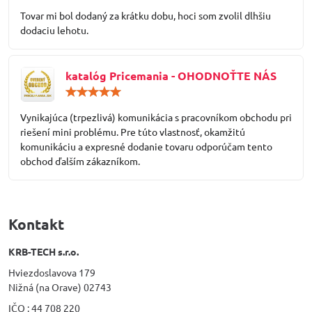
/
Tovar mi bol dodaný za krátku dobu, hoci som zvolil dlhšiu
5
dodaciu lehotu.
katalóg Pricemania - OHODNOŤTE NÁS
Hodnotenie:
5
/
Vynikajúca (trpezlivá) komunikácia s pracovníkom obchodu pri
5
riešení mini problému. Pre túto vlastnosť, okamžitú
komunikáciu a expresné dodanie tovaru odporúčam tento
obchod ďalším zákazníkom.
Kontakt
KRB-TECH s.r.o.
Hviezdoslavova 179
Nižná (na Orave) 02743
IČO : 44 708 220