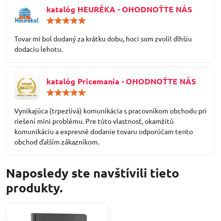
katalóg HEURÉKA - OHODNOŤTE NÁS
Hodnotenie:
5
/
Tovar mi bol dodaný za krátku dobu, hoci som zvolil dlhšiu
5
dodaciu lehotu.
katalóg Pricemania - OHODNOŤTE NÁS
Hodnotenie:
5
/
Vynikajúca (trpezlivá) komunikácia s pracovníkom obchodu pri
5
riešení mini problému. Pre túto vlastnosť, okamžitú
komunikáciu a expresné dodanie tovaru odporúčam tento
obchod ďalším zákazníkom.
Naposledy ste navštívili tieto
produkty.