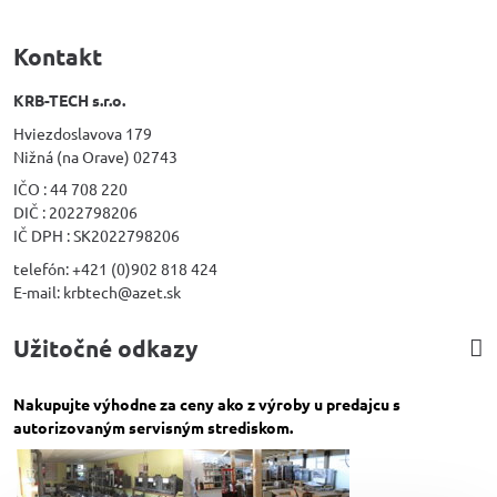
Kontakt
KRB-TECH s.r.o.
Hviezdoslavova 179
Nižná (na Orave) 02743
IČO : 44 708 220
DIČ : 2022798206
IČ DPH : SK2022798206
telefón: +421 (0)902 818 424
E-mail: krbtech@azet.sk
Užitočné odkazy
Nakupujte výhodne za ceny ako z výroby u predajcu s
autorizovaným servisným strediskom.