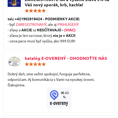
Váš nový sporák, krb, kachle!
Hodnotenie:
5
/
tel.: +421902818424 - PODMIENKY AKCIE:
5
- byť
ZAREGISTROVANÝ
, ale aj
PRIHLÁSENÝ
- zľavy a
AKCIE
sa
NESČÍTAVAJÚ -
(VIAC)
- zľava je len na tovar, ktorý
nie je v AKCII
- cena pece musí byť vyššia, ako 999 EUR!
katalóg E-OVERENÝ - OHODNOŤTE NÁS
Hodnotenie:
5
/
Dobrý deň, sme veľmi spokojní, funguje perfektne,
5
odporúčam. Aj komunikácia s Vami na vysokej úrovni.
Ďakujeme.