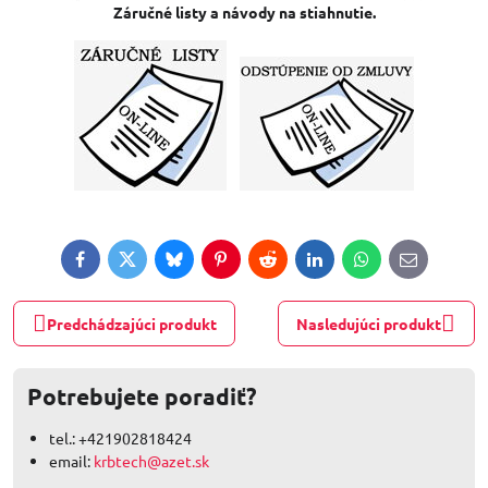
Záručné listy a návody na stiahnutie.
Facebook
Twitter
Bluesky
Pinterest
Reddit
LinkedIn
WhatsApp
E-
mail
Predchádzajúci produkt
Nasledujúci produkt
Potrebujete poradiť?
tel.: +421902818424
email:
krbtech@azet.sk