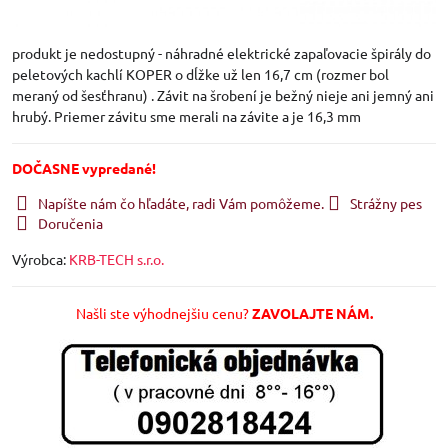
produkt je nedostupný - náhradné elektrické zapaľovacie špirály do
peletových kachlí KOPER o dĺžke už len 16,7 cm (rozmer bol
meraný od šesťhranu) . Závit na šrobení je bežný nieje ani jemný ani
hrubý. Priemer závitu sme merali na závite a je 16,3 mm
DOČASNE vypredané!
Napíšte nám čo hľadáte, radi Vám pomôžeme.
Strážny pes
Doručenia
Výrobca:
KRB-TECH s.r.o.
Našli ste výhodnejšiu cenu?
ZAVOLAJTE NÁM.