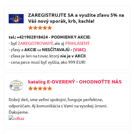
ZAREGISTRUJTE SA a využite zľavu 5% na
Váš nový sporák, krb, kachle!
Hodnotenie:
5
/
tel.: +421902818424 - PODMIENKY AKCIE:
5
- byť
ZAREGISTROVANÝ
, ale aj
PRIHLÁSENÝ
- zľavy a
AKCIE
sa
NESČÍTAVAJÚ -
(VIAC)
- zľava je len na tovar, ktorý
nie je v AKCII
- cena pece musí byť vyššia, ako 999 EUR!
katalóg E-OVERENÝ - OHODNOŤTE NÁS
Hodnotenie:
5
/
Dobrý deň, sme veľmi spokojní, funguje perfektne,
5
odporúčam. Aj komunikácia s Vami na vysokej úrovni.
Ďakujeme.