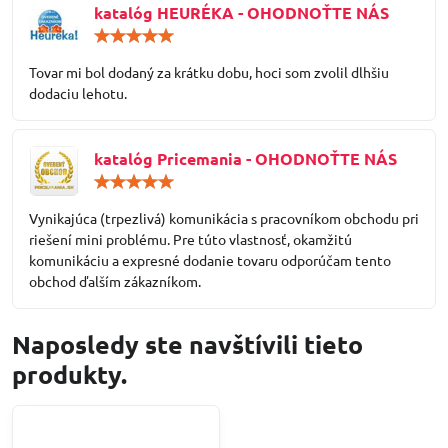
katalóg HEURÉKA - OHODNOŤTE NÁS
Hodnotenie:
5
/
Tovar mi bol dodaný za krátku dobu, hoci som zvolil dlhšiu
5
dodaciu lehotu.
katalóg Pricemania - OHODNOŤTE NÁS
Hodnotenie:
5
/
Vynikajúca (trpezlivá) komunikácia s pracovníkom obchodu pri
5
riešení mini problému. Pre túto vlastnosť, okamžitú
komunikáciu a expresné dodanie tovaru odporúčam tento
obchod ďalším zákazníkom.
Naposledy ste navštívili tieto
produkty.