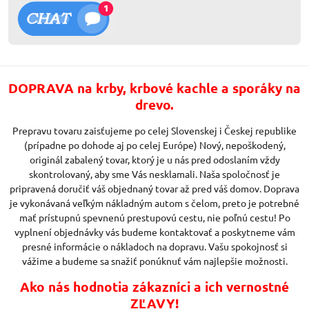
DOPRAVA na krby, krbové kachle a sporáky na
drevo.
Prepravu tovaru zaisťujeme po celej Slovenskej i Českej republike
(prípadne po dohode aj po celej Európe) Nový, nepoškodený,
originál zabalený tovar, ktorý je u nás pred odoslaním vždy
skontrolovaný, aby sme Vás nesklamali. Naša spoločnosť je
pripravená doručiť váš objednaný tovar až pred váš domov. Doprava
je vykonávaná veľkým nákladným autom s čelom, preto je potrebné
mať prístupnú spevnenú prestupovú cestu, nie poľnú cestu! Po
vyplnení objednávky vás budeme kontaktovať a poskytneme vám
presné informácie o nákladoch na dopravu. Vašu spokojnosť si
vážime a budeme sa snažiť ponúknuť vám najlepšie možnosti.
Ako nás hodnotia zákazníci a ich vernostné
ZĽAVY!