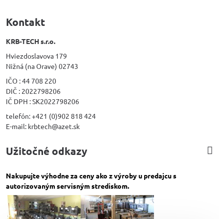
Kontakt
KRB-TECH s.r.o.
Hviezdoslavova 179
Nižná (na Orave) 02743
IČO : 44 708 220
DIČ : 2022798206
IČ DPH : SK2022798206
telefón: +421 (0)902 818 424
E-mail: krbtech@azet.sk
Užitočné odkazy
Nakupujte výhodne za ceny ako z výroby u predajcu s
autorizovaným servisným strediskom.