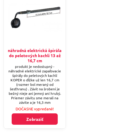
náhradná elektrická špirála
do peletových kachli 13 až
16,7 cm
produkt je nedostupný -
náhradné elektrické zapaľovacie
špirály do peletových kachlí
KOPER o dĺžke už len 16,7 cm
(rozmer bol meraný od
šesťhranu) . Závit na šrobení je
bežný nieje ani jemný ani hrubý.
Priemer závitu sme merali na
závite a je 16,3 mm
DOČASNE vypredané!
Zobraziť