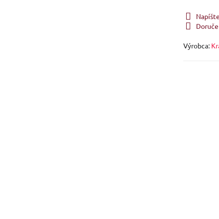
Napíšt
Doruče
Výrobca:
Kr