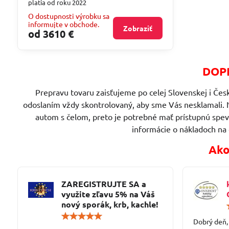
platia od roku 2022
O dostupnosti výrobku sa
informujte v obchode.
Zobraziť
od 3610 €
DOPR
Prepravu tovaru zaisťujeme po celej Slovenskej i Česk
odoslaním vždy skontrolovaný, aby sme Vás nesklamali. 
autom s čelom, preto je potrebné mať prístupnú spe
informácie o nákladoch na
Ako
ZAREGISTRUJTE SA a
využite zľavu 5% na Váš
nový sporák, krb, kachle!
Hodnotenie:
Dobrý deň,
5