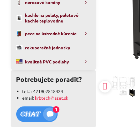
nerezové komíny
kachle na pelety, peletové
kachle teplovodne
pece na ústredné kúrenie
rekuperačné jednotky
kvalitné PVC podlahy
Potrebujete poradiť?
tel.: +421902818424
email:
krbtech@azet.sk