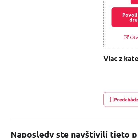
Povoli
dru
Otv
Viac z kat
Predchádz
Naposledy ste navštívili tieto 