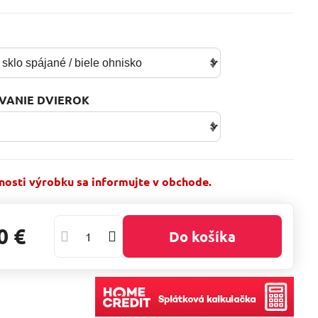
T
VANIE DVIEROK
osti výrobku sa informujte v obchode.
0 €
Do košíka