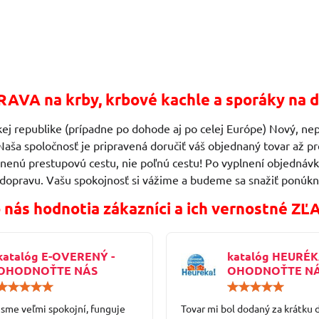
AVA na krby, krbové kachle a sporáky na d
ej republike (prípadne po dohode aj po celej Európe) Nový, nep
Naša spoločnosť je pripravená doručiť váš objednaný tovar až
vnenú prestupovú cestu, nie poľnú cestu! Po vyplnení objedn
 dopravu. Vašu spokojnosť si vážime a budeme sa snažiť ponúkn
 nás hodnotia zákazníci a ich vernostné ZĽ
katalóg E-OVERENÝ -
katalóg HEURÉK
OHODNOŤTE NÁS
OHODNOŤTE N
Hodnotenie:
5
 sme veľmi spokojní, funguje
/
Tovar mi bol dodaný za krátku 