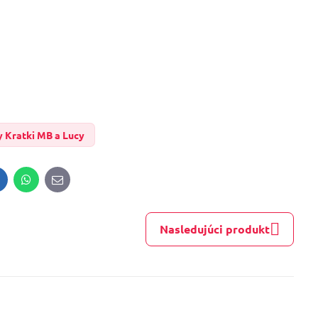
y Kratki MB a Lucy
inkedIn
WhatsApp
E-
mail
Nasledujúci produkt