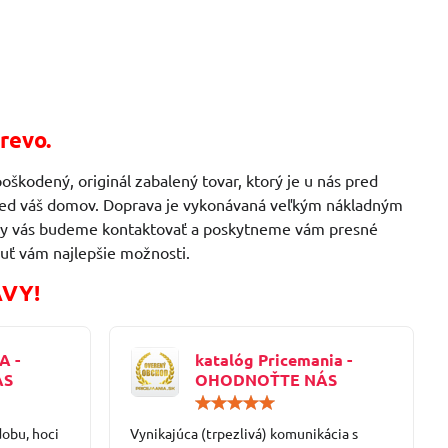
revo.
oškodený, originál zabalený tovar, ktorý je u nás pred
 pred váš domov. Doprava je vykonávaná veľkým nákladným
ávky vás budeme kontaktovať a poskytneme vám presné
uť vám najlepšie možnosti.
AVY!
A -
katalóg Pricemania -
ÁS
OHODNOŤTE NÁS
Hodnotenie:
Hodnotenie:
5
5
dobu, hoci
/
Vynikajúca (trpezlivá) komunikácia s
/