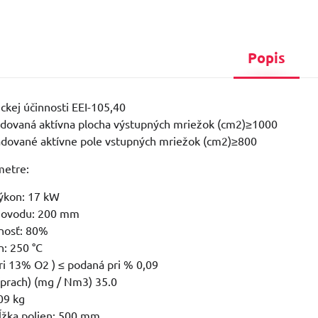
Popis
kej účinnosti EEI-105,40
dovaná aktívna plocha výstupných mriežok (cm2)≥1000
dované aktívne pole vstupných mriežok (cm2)≥800
metre:
ýkon: 17 kW
movodu: 200 mm
nosť: 80%
n: 250 °C
ri 13% O2 ) ≤ podaná pri % 0,09
(prach) (mg / Nm3) 35.0
09 kg
ĺžka polien: 500 mm