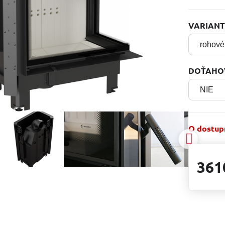
VARIAN
DOŤAHO
O dostupn
361