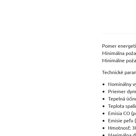
Pomer energetic
Minimálna poža
Minimálne poža
Technické para
Nominálny v
Priemer dy
Tepelná účin
Teplota spalí
Emisia CO (p
Emisie peľu 
Hmotnosť: 3
Maximálna d