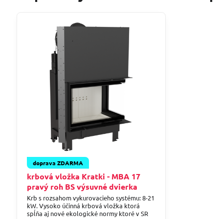
doprava ZDARMA
krbová vložka Kratki - MBA 17
pravý roh BS výsuvné dvierka
Krb s rozsahom vykurovacieho systému: 8-21
kW. Vysoko účinná krbová vložka ktorá
spĺňa aj nové ekologické normy ktoré v SR