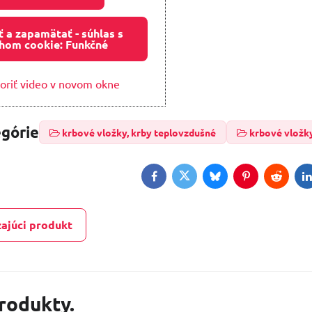
ť a zapamätať - súhlas s
hom cookie: Funkčné
oriť video v novom okne
egórie
krbové vložky, krby teplovzdušné
krbové vložk
Facebook
Twitter
Bluesky
Pinterest
Reddit
L
ajúci produkt
produkty.