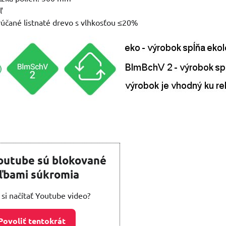
ľ
rúčané listnaté drevo s vlhkosťou ≤20%
outube sú blokované
ľbami súkromia
 si načítať Youtube video?
Povoliť tentokrát