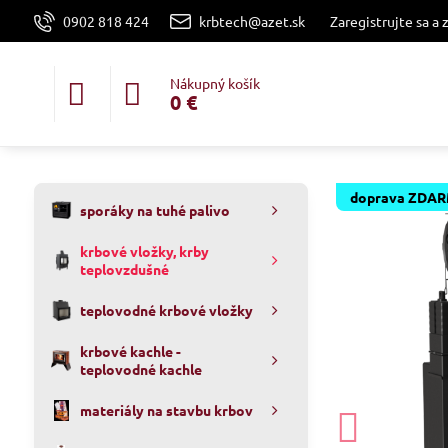
0902 818 424
krbtech@azet.sk
Zaregistrujte sa a 
Nákupný košík
0 €
doprava ZDA
sporáky na tuhé palivo
krbové vložky, krby
teplovzdušné
teplovodné krbové vložky
krbové kachle -
teplovodné kachle
materiály na stavbu krbov