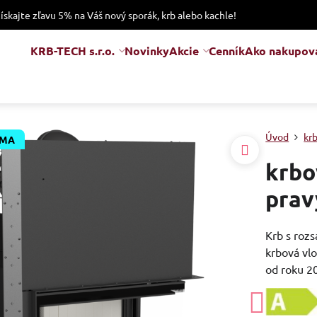
získajte zľavu 5% na Váš nový sporák, krb alebo kachle!
KRB-TECH s.r.o.
Novinky
Akcie
Cenník
Ako nakupov
Úvod
kr
RMA
krbo
prav
Krb s roz
krbová vlo
od roku 