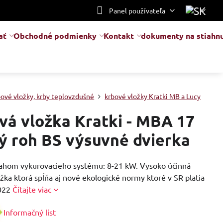
Panel používateľa
ať
Obchodné podmienky
Kontakt
dokumenty na stiahnu
bové vložky, krby teplovzdušné
krbové vložky Kratki MB a Lucy
vá vložka Kratki - MBA 17
ý roh BS výsuvné dvierka
sahom vykurovacieho systému: 8-21 kW. Vysoko účinná
žka ktorá spĺňa aj nové ekologické normy ktoré v SR platia
2022
Čítajte viac
Informačný list