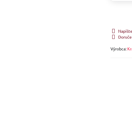
Napíšt
Doruče
Výrobca:
Kr