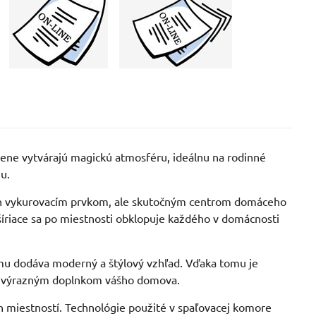
mene vytvárajú magickú atmosféru, ideálnu na rodinné
ju.
len vykurovacím prvkom, ale skutočným centrom domáceho
 šíriace sa po miestnosti obklopuje každého v domácnosti
u dodáva moderný a štýlový vzhľad. Vďaka tomu je
 aj výrazným doplnkom vášho domova.
 miestností. Technológie použité v spaľovacej komore