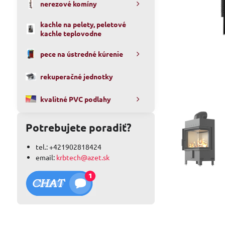
nerezové komíny
kachle na pelety, peletové
kachle teplovodne
pece na ústredné kúrenie
rekuperačné jednotky
kvalitné PVC podlahy
Potrebujete poradiť?
tel.: +421902818424
email:
krbtech@azet.sk