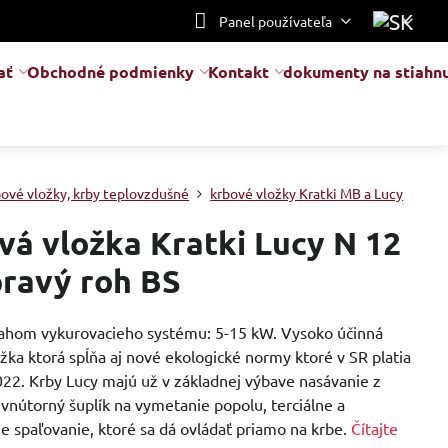
Panel používateľa
ať
Obchodné podmienky
Kontakt
dokumenty na stiahnu
bové vložky, krby teplovzdušné
krbové vložky Kratki MB a Lucy
vá vložka Kratki Lucy N 12
ravý roh BS
sahom vykurovacieho systému: 5-15 kW. Vysoko účinná
žka ktorá spĺňa aj nové ekologické normy ktoré v SR platia
022. Krby Lucy majú už v základnej výbave nasávanie z
 vnútorný šuplík na vymetanie popolu, terciálne a
e spaľovanie, ktoré sa dá ovládať priamo na krbe.
Čítajte