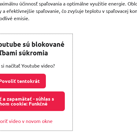
ximálnu účinnosť spaľovania a optimálne využitie energie. Ob
y a efektívnejšie spaľovanie, čo zvyšuje teplotu v spaľovacej ko
odlivé emisie.
outube sú blokované
ľbami súkromia
 si načítať Youtube video?
Povoliť tentokrát
ť a zapamätať - súhlas s
hom cookie: Funkčné
oriť video v novom okne