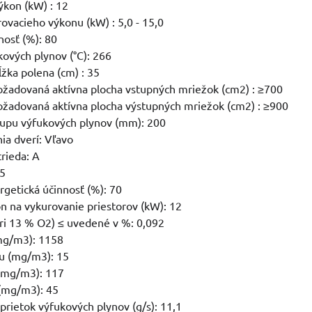
kon (kW) : 12
ovacieho výkonu (kW) : 5,0 - 15,0
nosť (%): 80
kových plynov (°C): 266
žka polena (cm) : 35
žadovaná aktívna plocha vstupných mriežok (cm2) : ≥700
žadovaná aktívna plocha výstupných mriežok (cm2) : ≥900
tupu výfukových plynov (mm): 200
ia dverí: Vľavo
trieda: A
05
getická účinnosť (%): 70
n na vykurovanie priestorov (kW): 12
ri 13 % O2) ≤ uvedené v %: 0,092
mg/m3): 1158
u (mg/m3): 15
(mg/m3): 117
(mg/m3): 45
rietok výfukových plynov (g/s): 11,1