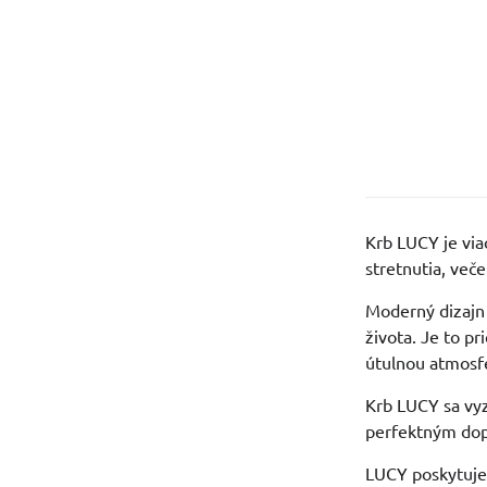
Krb LUCY je via
stretnutia, več
Moderný dizajn
života. Je to p
útulnou atmosf
Krb LUCY sa vy
perfektným dop
LUCY poskytuje 