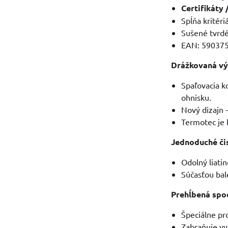
Certifikáty
Spĺňa kritér
Sušené tvrdé
EAN: 59037
Drážkovaná vý
Spaľovacia k
ohnisku.
Nový dizajn 
Termotec je k
Jednoduché či
Odolný liati
Súčasťou bale
Prehĺbená spo
Špeciálne pr
Zabraňuje vy