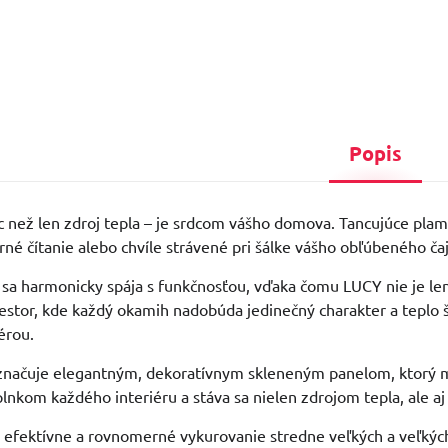
Popis
c než len zdroj tepla – je srdcom vášho domova. Tancujúce pla
erné čítanie alebo chvíle strávené pri šálke vášho obľúbeného ča
 sa harmonicky spája s funkčnosťou, vďaka čomu LUCY nie je 
riestor, kde každý okamih nadobúda jedinečný charakter a teplo
érou.
značuje elegantným, dekoratívnym skleneným panelom, ktorý m
lnkom každého interiéru a stáva sa nielen zdrojom tepla, ale
efektívne a rovnomerné vykurovanie stredne veľkých a veľkých