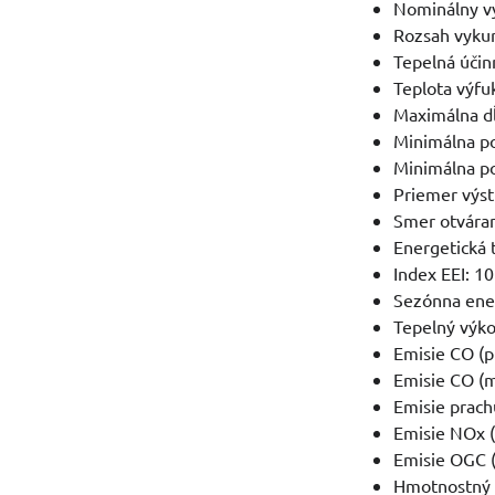
Nominálny vý
Rozsah vykur
Tepelná účin
Teplota výfu
Maximálna dĺ
Minimálna po
Minimálna po
Priemer výs
Smer otváran
Energetická 
Index EEI: 1
Sezónna ener
Tepelný výko
Emisie CO (p
Emisie CO (
Emisie prach
Emisie NOx 
Emisie OGC 
Hmotnostný p