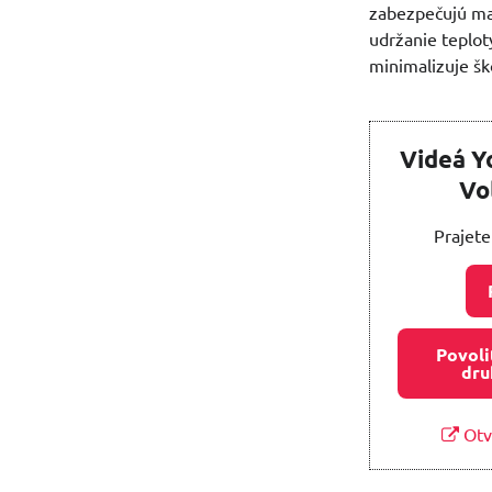
zabezpečujú ma
udržanie teplot
minimalizuje šk
Videá Y
Vo
Prajete
Povoli
dru
Otv