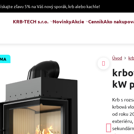
získajte zľavu 5% na Váš nový sporák, krb alebo kachle!
KRB-TECH s.r.o.
Novinky
Akcie
Cenník
Ako nakupov
Úvod
kr
RMA
krbo
kW p
Krb s roz
krbová vlo
od roku 2
exteriéru,
sekundárn