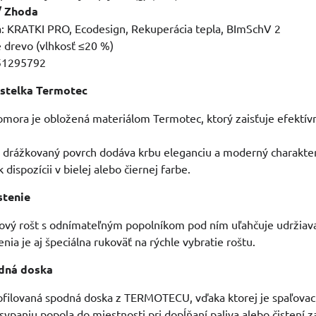
 / Zhoda
iá: KRATKI PRO, Ecodesign, Rekuperácia tepla, BImSchV 2
 drevo (vlhkosť ≤20 %)
51295792
stelka Termotec
omora je obložená materiálom Termotec, ktorý zaisťuje efektívn
- drážkovaný povrch dodáva krbu eleganciu a moderný charakter
 dispozícii v bielej alebo čiernej farbe.
stenie
nový rošt s odnímateľným popolníkom pod ním uľahčuje udržiava
nia je aj špeciálna rukoväť na rýchle vybratie roštu.
dná doska
ofilovaná spodná doska z TERMOTECU, vďaka ktorej je spaľovac
sypaniu popola do miestnosti pri dopĺňaní paliva alebo čistení z