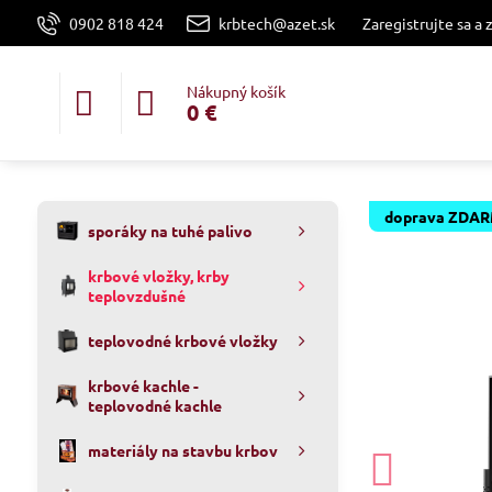
0902 818 424
krbtech@azet.sk
Zaregistrujte sa a 
Nákupný košík
0 €
doprava ZDA
sporáky na tuhé palivo
krbové vložky, krby
teplovzdušné
teplovodné krbové vložky
krbové kachle -
teplovodné kachle
materiály na stavbu krbov