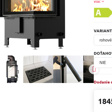
viac
VARIAN
DOŤAHO
Dodanie d
184