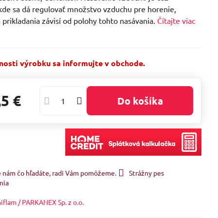
 kde sa dá regulovať množstvo vzduchu pre horenie,
 prikladania závisí od polohy tohto nasávania.
Čítajte viac
osti výrobku sa informujte v obchode.
,5 €
Do košíka
e nám čo hľadáte, radi Vám pomôžeme.
Strážny pes
nia
iflam / PARKANEX Sp. z o.o.