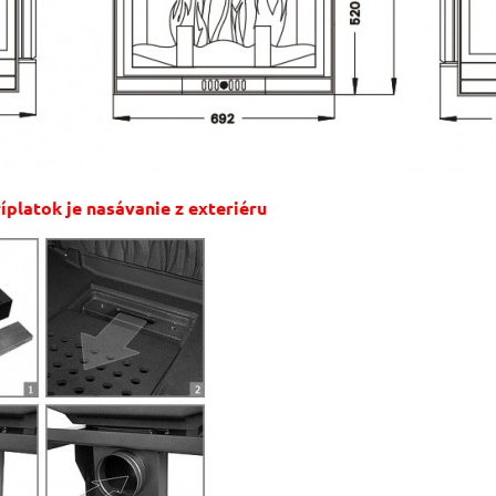
íplatok je nasávanie z exteriéru