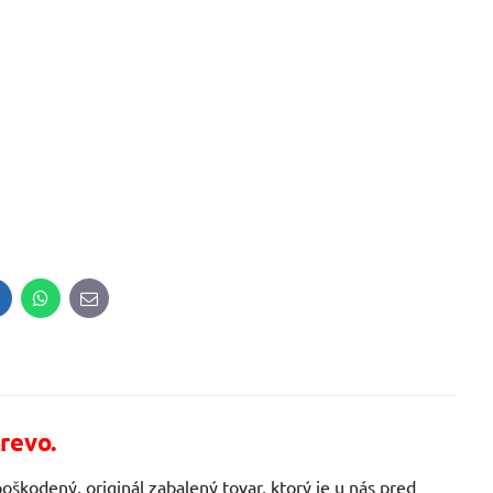
inkedIn
WhatsApp
E-
mail
revo.
oškodený, originál zabalený tovar, ktorý je u nás pred