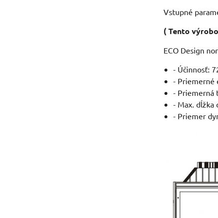
Vstupné parame
( Tento výrobo
ECO Design nor
- Účinnosť: 
- Priemerné 
- Priemerná 
- Max. dĺžka
- Priemer d