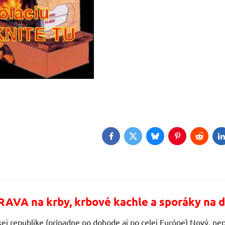
Facebook
Twitter
Bluesky
Pinterest
Reddit
L
AVA na krby, krbové kachle a sporáky na d
ej republike (prípadne po dohode aj po celej Európe) Nový, nep