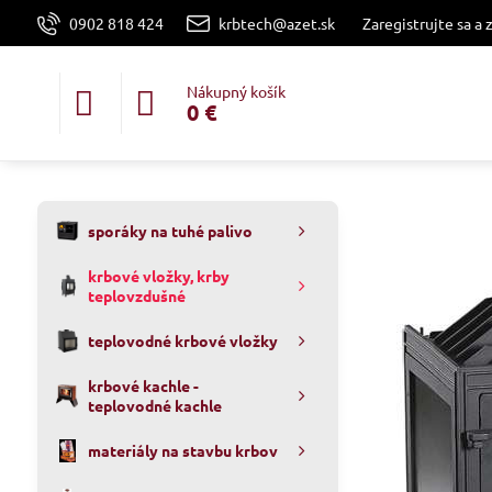
0902 818 424
krbtech@azet.sk
Zaregistrujte sa a 
Nákupný košík
0 €
sporáky na tuhé palivo
krbové vložky, krby
teplovzdušné
teplovodné krbové vložky
krbové kachle -
teplovodné kachle
materiály na stavbu krbov