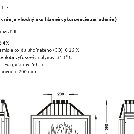
tre:
k nie je vhodný ako hlavné vykurovacie zariadenie )
ma : NIE
72.4%
emisie oxidu uhoľnatého (CO): 0,26 %
teplota výfukových plynov: 318 ° C
 dreva guľatiny: 50 cm
ymovodu: 200 mm