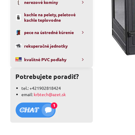
nerezové komíny
kachle na pelety, peletové
kachle teplovodne
pece na ústredné kúrenie
rekuperačné jednotky
kvalitné PVC podlahy
Potrebujete poradiť?
tel.: +421902818424
email:
krbtech@azet.sk