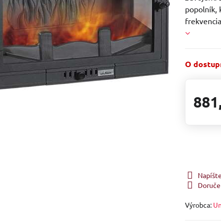
popolník,
frekvencia
O dostupn
881
Napíšt
Doruče
Výrobca:
Un