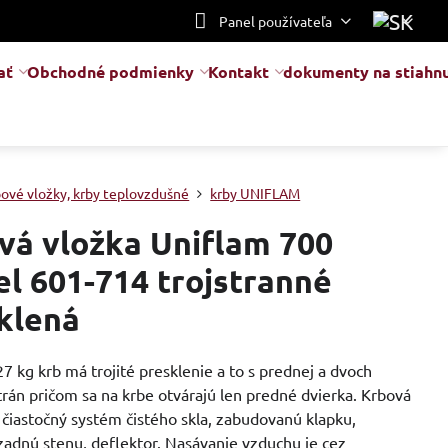
Panel používateľa
ať
Obchodné podmienky
Kontakt
dokumenty na stiahnu
bové vložky, krby teplovzdušné
krby UNIFLAM
vá vložka Uniflam 700
l 601-714 trojstranné
klená
7 kg krb má trojité presklenie a to s prednej a dvoch
rán pričom sa na krbe otvárajú len predné dvierka. Krbová
čiastočný systém čistého skla, zabudovanú klapku,
zadnú stenu, deflektor. Nasávanie vzduchu je cez