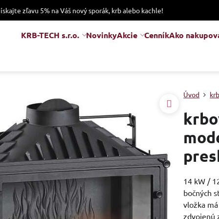
získajte zľavu 5% na Váš nový sporák, krb alebo kachle!
KRB-TECH s.r.o.
Novinky
Akcie
Cenník
Ako nakupov
Úvod
kr
krbo
mode
pres
14 kW / 12
bočných st
vložka má 
zdvojenú 