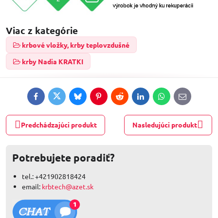
Viac z kategórie
krbové vložky, krby teplovzdušné
krby Nadia KRATKI
Facebook
Twitter
Bluesky
Pinterest
Reddit
LinkedIn
WhatsApp
E-
mail
Predchádzajúci produkt
Nasledujúci produkt
Potrebujete poradiť?
tel.: +421902818424
email:
krbtech@azet.sk