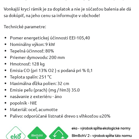
Vonkajší krycí rámik je za doplatok a nie je súčasťou balenia ale dá
sa dokúpiť, na jeho cenu sa informujte v obchode!
Technické parametre:
Pomer energetickej účinnosti EEI-105,40
Nominálny výkon: 9 kW
Tepelná účinnosť: 80%
Priemer dymovodu: 200 mm
Hmotnosť: 128 kg
Emisia CO (pri 13% O2 ) ≤ podaná pri % 0,1
Teplota spalín: 251 °C
Maximálna dĺžka polien: 32 cm
Emisie peľu (prach) (mg / Nm3) 35.0
nasávanie z exteriéru - áno
popolník - NIE
Materiál: oceľ, acumotte
Palivo: odporúčané listnaté drevo s vlhkosťou ≤20%