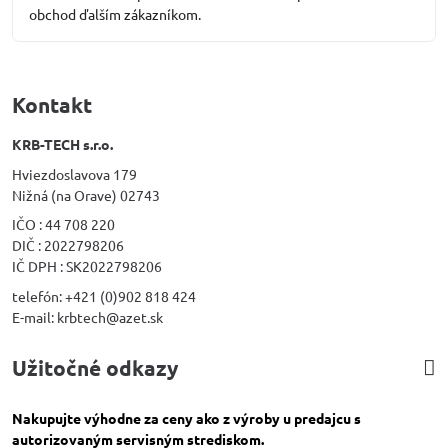
obchod ďalším zákazníkom.
Kontakt
KRB-TECH s.r.o.
Hviezdoslavova 179
Nižná (na Orave) 02743
IČO : 44 708 220
DIČ : 2022798206
IČ DPH : SK2022798206
telefón: +421 (0)902 818 424
E-mail: krbtech@azet.sk
Užitočné odkazy
Nakupujte výhodne za ceny ako z výroby u predajcu s
autorizovaným servisným strediskom.