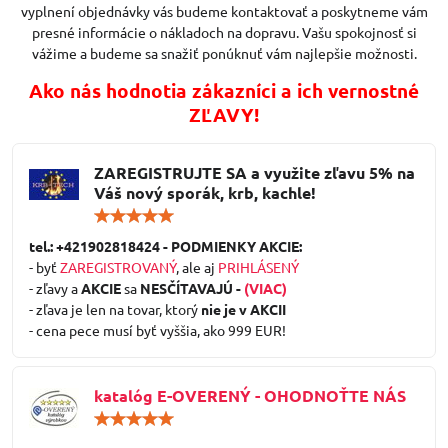
vyplnení objednávky vás budeme kontaktovať a poskytneme vám
presné informácie o nákladoch na dopravu. Vašu spokojnosť si
vážime a budeme sa snažiť ponúknuť vám najlepšie možnosti.
Ako nás hodnotia zákazníci a ich vernostné
ZĽAVY!
ZAREGISTRUJTE SA a využite zľavu 5% na
Váš nový sporák, krb, kachle!
Hodnotenie:
5
/
tel.: +421902818424 - PODMIENKY AKCIE:
5
- byť
ZAREGISTROVANÝ
, ale aj
PRIHLÁSENÝ
- zľavy a
AKCIE
sa
NESČÍTAVAJÚ -
(VIAC)
- zľava je len na tovar, ktorý
nie je v AKCII
- cena pece musí byť vyššia, ako 999 EUR!
katalóg E-OVERENÝ - OHODNOŤTE NÁS
Hodnotenie:
5
/