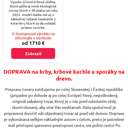
Vysoko účinná krbová vložka,
ktorá spĺňa aj nové ekologické
normy ktoré v SR platia od roku
2022. model Nadia má už v
základnej výbave nasávanie z
exteriéru ktoré sa dá ovládať
priamo na krbe.
O dostupnosti výrobku sa
informujte v obchode.
od 1710 €
Zobraziť
DOPRAVA na krby, krbové kachle a sporáky na
drevo.
Prepravu tovaru zaisťujeme po celej Slovenskej i Českej republike
(prípadne po dohode aj po celej Európe) Nový, nepoškodený,
originál zabalený tovar, ktorý je u nás pred odoslaním vždy
skontrolovaný, aby sme Vás nesklamali. Naša spoločnosť je
pripravená doručiť váš objednaný tovar až pred váš domov. Doprava
je vykonávaná veľkým nákladným autom s čelom, preto je potrebné
mať prístupnú spevnenú prestupovú cestu, nie poľnú cestu! Po