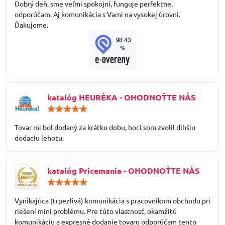
Dobrý deň, sme veľmi spokojní, funguje perfektne,
5
odporúčam. Aj komunikácia s Vami na vysokej úrovni.
Ďakujeme.
katalóg HEURÉKA - OHODNOŤTE NÁS
Hodnotenie:
5
/
Tovar mi bol dodaný za krátku dobu, hoci som zvolil dlhšiu
5
dodaciu lehotu.
katalóg Pricemania - OHODNOŤTE NÁS
Hodnotenie:
5
/
Vynikajúca (trpezlivá) komunikácia s pracovníkom obchodu pri
5
riešení mini problému. Pre túto vlastnosť, okamžitú
komunikáciu a expresné dodanie tovaru odporúčam tento