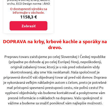
vrchu. ECO Design norma : ÁNO
O dostupnosti výrobku sa
informujte v obchode.
1158,3 €
Zobraziť
DOPRAVA na krby, krbové kachle a sporáky na
drevo.
Prepravu tovaru zaisťujeme po celej Slovenskej i Českej republike
(prípadne po dohode aj po celej Európe) Nový, nepoškodený,
originál zabalený tovar, ktorý je u nás pred odoslaním vždy
skontrolovaný, aby sme Vás nesklamali. Naša spoločnosť je
pripravená doručiť váš objednaný tovar až pred váš domov. Doprava
je vykonávaná veľkým nákladným autom s čelom, preto je potrebné
mať prístupnú spevnenú prestupovú cestu, nie poľnú cestu! Po
vyplnení objednávky vás budeme kontaktovať a poskytneme vám
presné informácie o nákladoch na dopravu. Vašu spokojnosť si
vážime a budeme sa snažiť ponúknuť vám najlepšie možnosti.