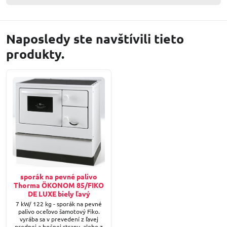
Naposledy ste navštívili tieto
produkty.
sporák na pevné palivo
Thorma ÖKONOM 85/FIKO
DE LUXE biely ľavý
7 kW/ 122 kg - sporák na pevné
palivo oceľovo šamotový Fiko.
vyrába sa v prevedení z ľavej
prednej a bočnej strany, alebo z