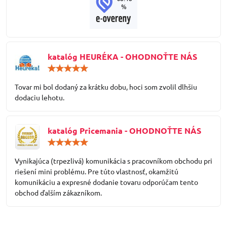
katalóg HEURÉKA - OHODNOŤTE NÁS
Hodnotenie:
5
/
Tovar mi bol dodaný za krátku dobu, hoci som zvolil dlhšiu
5
dodaciu lehotu.
katalóg Pricemania - OHODNOŤTE NÁS
Hodnotenie:
5
/
Vynikajúca (trpezlivá) komunikácia s pracovníkom obchodu pri
5
riešení mini problému. Pre túto vlastnosť, okamžitú
komunikáciu a expresné dodanie tovaru odporúčam tento
obchod ďalším zákazníkom.