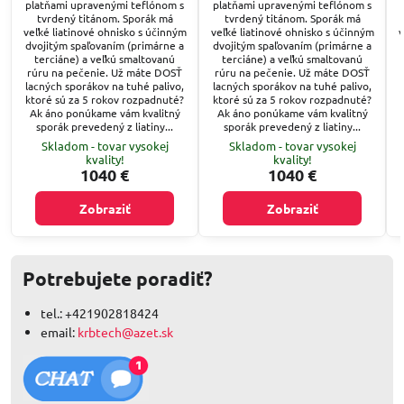
platňami upravenými teflónom s
platňami upravenými teflónom s
tvrdený titánom. Sporák má
tvrdený titánom. Sporák má
veľké liatinové ohnisko s účinným
veľké liatinové ohnisko s účinným
v
dvojitým spaľovaním (primárne a
dvojitým spaľovaním (primárne a
terciáne) a veľkú smaltovanú
terciáne) a veľkú smaltovanú
rúru na pečenie. Už máte DOSŤ
rúru na pečenie. Už máte DOSŤ
lacných sporákov na tuhé palivo,
lacných sporákov na tuhé palivo,
ktoré sú za 5 rokov rozpadnuté?
ktoré sú za 5 rokov rozpadnuté?
Ak áno ponúkame vám kvalitný
Ak áno ponúkame vám kvalitný
sporák prevedený z liatiny...
sporák prevedený z liatiny...
Skladom - tovar vysokej
Skladom - tovar vysokej
kvality!
kvality!
1040 €
1040 €
Zobraziť
Zobraziť
Potrebujete poradiť?
tel.: +421902818424
email:
krbtech@azet.sk