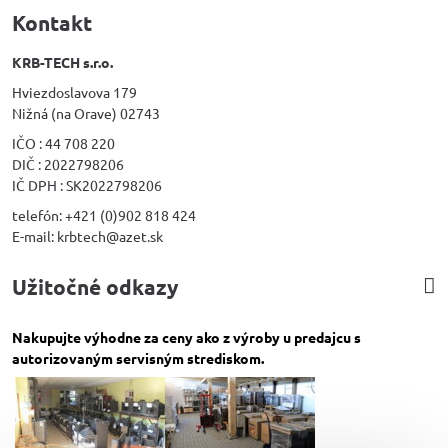
Kontakt
KRB-TECH s.r.o.
Hviezdoslavova 179
Nižná (na Orave) 02743
IČO : 44 708 220
DIČ : 2022798206
IČ DPH : SK2022798206
telefón: +421 (0)902 818 424
E-mail: krbtech@azet.sk
Užitočné odkazy
Nakupujte výhodne za ceny ako z výroby u predajcu s
autorizovaným servisným strediskom.