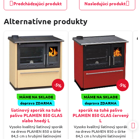
Predchádzajúci produkt
Nasledujúci produkt
Alternatívne produkty
5%
5%
MÁME NA SKLADE
MÁME NA SKLADE
doprava ZDARMA
doprava ZDARMA
liatinový sporák na tuhé
sporák na tuhé palivo
palivo PLAMEN 850 GLAS
PLAMEN 850 GLAS červený
slabo hnedý L
L
Vysoko kvalitný liatinový sporák
Vysoko kvalitný liatinový sporák
na drevo PLAMEN 850 o šírke
na drevo PLAMEN 850 o šírke
84,5 cm s hrubými liatinovými
84,5 cm s hrubými liatinovými