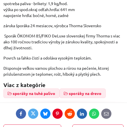
spotreba paliva - brikety: 1,9 kg/hod.
výška po spod.okraj odťah.hrdla: 641 mm
napojenie hrdla: bočné, horné, zadné
záruka šporáka 24 mesiacov, výrobca Thorma Slovensko
Sporák ÖKONOM 85/FIKO DeLuxe slovenskej firmy Thorma s viac
ako 100 ročnou tradíciou výroby je zárukou kvality, spokojnosti a
dlhej životnosti.
Povrch sa ľahko čistí a odoláva vysokým teplotám.
Disponuje veľkou varnou plochou a rúrou na pečenie, ktorej
príslušenstvom je teplomer, rošt, hlboký a plytký plech.
Viac z kategórie
sporáky na tuhé palivo
sporáky na drevo
Facebook
Twitter
Bluesky
Pinterest
Reddit
LinkedIn
WhatsApp
E-
mail