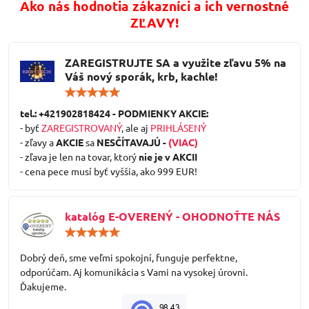
Ako nás hodnotia zákazníci a ich vernostné
ZĽAVY!
ZAREGISTRUJTE SA a využite zľavu 5% na
Váš nový sporák, krb, kachle!
Hodnotenie:
5
/
tel.: +421902818424 - PODMIENKY AKCIE:
5
- byť
ZAREGISTROVANÝ
, ale aj
PRIHLÁSENÝ
- zľavy a
AKCIE
sa
NESČÍTAVAJÚ -
(VIAC)
- zľava je len na tovar, ktorý
nie je v AKCII
- cena pece musí byť vyššia, ako 999 EUR!
katalóg E-OVERENÝ - OHODNOŤTE NÁS
Hodnotenie:
5
/
Dobrý deň, sme veľmi spokojní, funguje perfektne,
5
odporúčam. Aj komunikácia s Vami na vysokej úrovni.
Ďakujeme.