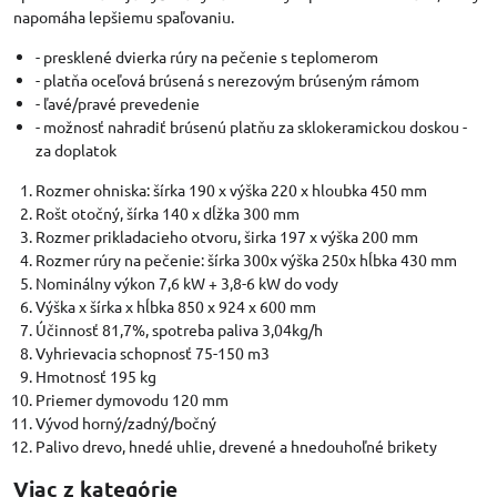
napomáha lepšiemu spaľovaniu.
- presklené dvierka rúry na pečenie s teplomerom
- platňa oceľová brúsená s nerezovým brúseným rámom
- ľavé/pravé prevedenie
- možnosť nahradiť brúsenú platňu za sklokeramickou doskou -
za doplatok
Rozmer ohniska: šírka 190 x výška 220 x hloubka 450 mm
Rošt otočný, šírka 140 x dĺžka 300 mm
Rozmer prikladacieho otvoru, širka 197 x výška 200 mm
Rozmer rúry na pečenie: šírka 300x výška 250x hĺbka 430 mm
Nominálny výkon 7,6 kW + 3,8-6 kW do vody
Výška x šírka x hĺbka 850 x 924 x 600 mm
Účinnosť 81,7%, spotreba paliva 3,04kg/h
Vyhrievacia schopnosť 75-150 m3
Hmotnosť 195 kg
Priemer dymovodu 120 mm
Vývod horný/zadný/bočný
Palivo drevo, hnedé uhlie, drevené a hnedouhoľné brikety
Viac z kategórie