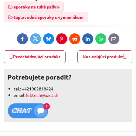
sporáky na tuhé palivo
teplovodné sporáky s výmenníkom
Facebook
Twitter
Bluesky
Pinterest
Reddit
LinkedIn
WhatsApp
E-
mail
Predchádzajúci produkt
Nasledujúci produkt
Potrebujete poradiť?
tel.: +421902818424
email:
krbtech@azet.sk