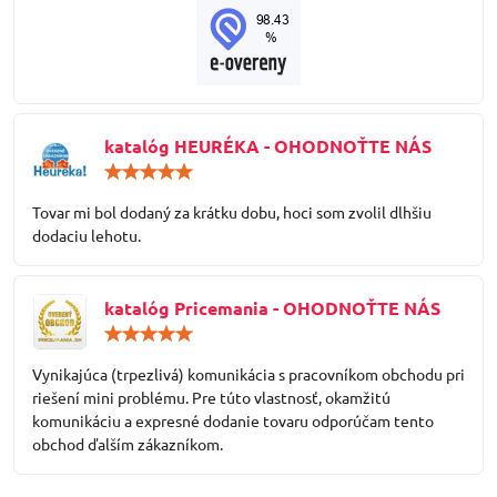
katalóg HEURÉKA - OHODNOŤTE NÁS
Hodnotenie:
5
/
Tovar mi bol dodaný za krátku dobu, hoci som zvolil dlhšiu
5
dodaciu lehotu.
katalóg Pricemania - OHODNOŤTE NÁS
Hodnotenie:
5
/
Vynikajúca (trpezlivá) komunikácia s pracovníkom obchodu pri
5
riešení mini problému. Pre túto vlastnosť, okamžitú
komunikáciu a expresné dodanie tovaru odporúčam tento
obchod ďalším zákazníkom.