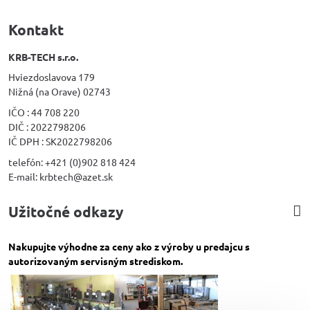
Kontakt
KRB-TECH s.r.o.
Hviezdoslavova 179
Nižná (na Orave) 02743
IČO : 44 708 220
DIČ : 2022798206
IČ DPH : SK2022798206
telefón: +421 (0)902 818 424
E-mail: krbtech@azet.sk
Užitočné odkazy
Nakupujte výhodne za ceny ako z výroby u predajcu s
autorizovaným servisným strediskom.