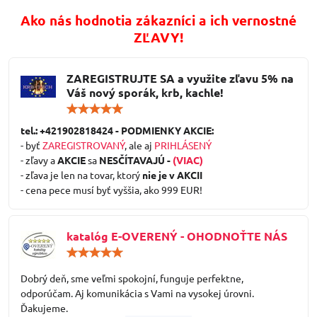
Ako nás hodnotia zákazníci a ich vernostné
ZĽAVY!
ZAREGISTRUJTE SA a využite zľavu 5% na
Váš nový sporák, krb, kachle!
Hodnotenie:
5
/
tel.: +421902818424 - PODMIENKY AKCIE:
5
- byť
ZAREGISTROVANÝ
, ale aj
PRIHLÁSENÝ
- zľavy a
AKCIE
sa
NESČÍTAVAJÚ -
(VIAC)
- zľava je len na tovar, ktorý
nie je v AKCII
- cena pece musí byť vyššia, ako 999 EUR!
katalóg E-OVERENÝ - OHODNOŤTE NÁS
Hodnotenie:
5
/
Dobrý deň, sme veľmi spokojní, funguje perfektne,
5
odporúčam. Aj komunikácia s Vami na vysokej úrovni.
Ďakujeme.