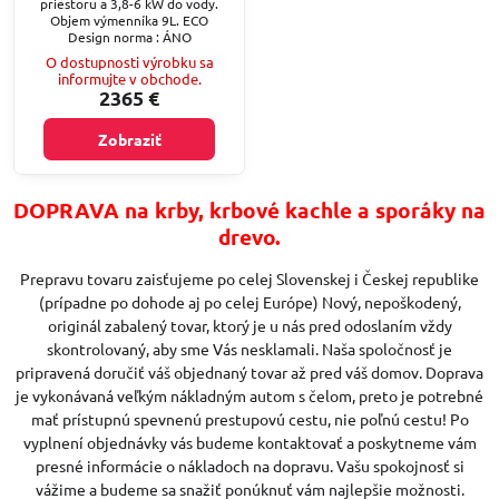
priestoru a 3,8-6 kW do vody.
Objem výmenníka 9L. ECO
Design norma : ÁNO
O dostupnosti výrobku sa
informujte v obchode.
2365 €
Zobraziť
DOPRAVA na krby, krbové kachle a sporáky na
drevo.
Prepravu tovaru zaisťujeme po celej Slovenskej i Českej republike
(prípadne po dohode aj po celej Európe) Nový, nepoškodený,
originál zabalený tovar, ktorý je u nás pred odoslaním vždy
skontrolovaný, aby sme Vás nesklamali. Naša spoločnosť je
pripravená doručiť váš objednaný tovar až pred váš domov. Doprava
je vykonávaná veľkým nákladným autom s čelom, preto je potrebné
mať prístupnú spevnenú prestupovú cestu, nie poľnú cestu! Po
vyplnení objednávky vás budeme kontaktovať a poskytneme vám
presné informácie o nákladoch na dopravu. Vašu spokojnosť si
vážime a budeme sa snažiť ponúknuť vám najlepšie možnosti.