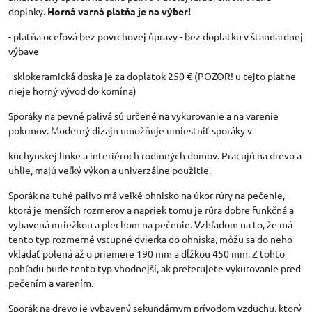
doplnky.
Horná varná platňa je na výber!
- platňa oceľová bez povrchovej úpravy - bez doplatku v štandardnej
výbave
- sklokeramická doska je za doplatok 250 € (POZOR! u tejto platne
nieje horný vývod do komína)
Sporáky na pevné palivá sú určené na vykurovanie a na varenie
pokrmov. Moderný dizajn umožňuje umiestniť sporáky v
kuchynskej linke a interiéroch rodinných domov. Pracujú na drevo a
uhlie, majú veľký výkon a univerzálne použitie.
Sporák na tuhé palivo má veľké ohnisko na úkor rúry na pečenie,
ktorá je menších rozmerov a napriek tomu je rúra dobre funkčná a
vybavená mriežkou a plechom na pečenie. Vzhľadom na to, že má
tento typ rozmerné vstupné dvierka do ohniska, môžu sa do neho
vkladať polená až o priemere 190 mm a dĺžkou 450 mm. Z tohto
pohľadu bude tento typ vhodnejší, ak preferujete vykurovanie pred
pečením a varením.
Sporák na drevo je vybavený sekundárnym prívodom vzduchu, ktorý