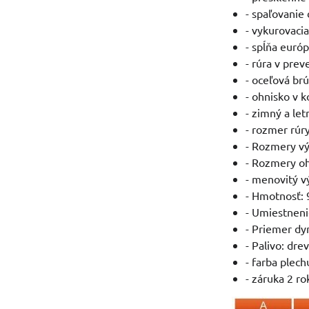
- spaľovanie 
- vykurovaci
- spĺňa euró
- rúra v pre
- oceľová br
- ohnisko v k
- zimný a let
- rozmer rúr
- Rozmery vý
- Rozmery ohn
- menovitý v
- Hmotnosť: 
- Umiestneni
- Priemer d
- Palivo: dre
- farba plech
- záruka 2 ro