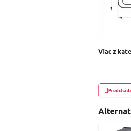
Viac z kat
Predchádz
Alterna