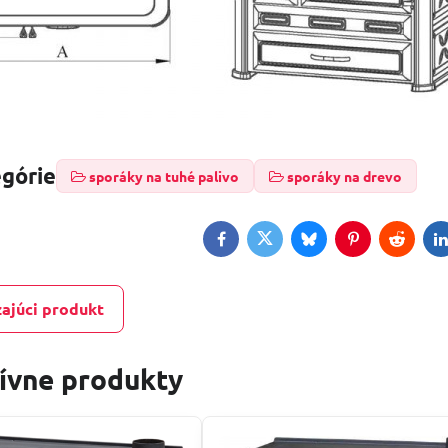
egórie
sporáky na tuhé palivo
sporáky na drevo
Facebook
Twitter
Bluesky
Pinterest
Reddit
L
ajúci produkt
tívne produkty