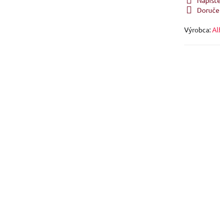
Doruče
Výrobca:
Al