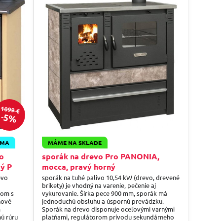
1099 €
5%
RMA
MÁME NA SKLADE
vo
sporák na drevo Pro PANONIA,
ý P
mocca, pravý horný
evo
sporák na tuhé palivo 10,54 kW (drevo, drevené
brikety) je vhodný na varenie, pečenie aj
nom s
vykurovanie. Šírka pece 900 mm, sporák má
nové
jednoduchú obsluhu a úspornú prevádzku.
m
Sporák na drevo disponuje oceľovými varnými
nú rúru
platňami, regulátorom prívodu sekundárneho