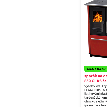
MÁME NA SK
sporák na d
850 GLAS če
Vysoko kvalitný
PLAMEN 850 o ší
liatinovými pla
tvrdený titánom
ohnisko s účinn
(primárne a terc