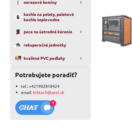
nerezové komíny
kachle na pelety, peletové
kachle teplovodne
pece na ústredné kúrenie
rekuperačné jednotky
kvalitné PVC podlahy
Potrebujete poradiť?
tel.: +421902818424
email:
krbtech@azet.sk