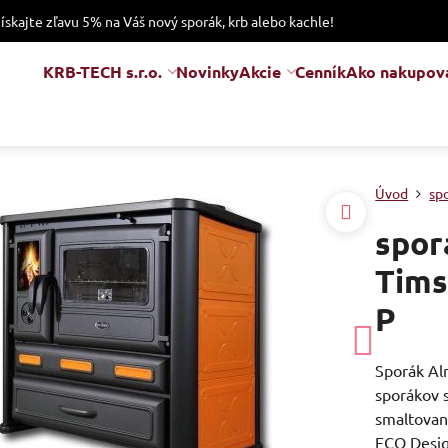
získajte zľavu 5% na Váš nový sporák, krb alebo kachle!
KRB-TECH s.r.o.
Novinky
Akcie
Cenník
Ako nakupov
Úvod
sp
spor
Tims
P
Sporák Al
sporákov 
smaltovan
ECO Desi