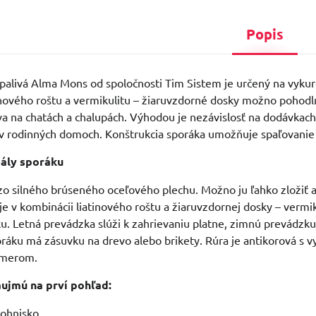
Popis
palivá Alma Mons od spoločnosti Tim Sistem je určený na vykuro
inového roštu a vermikulitu – žiaruvzdorné dosky možno pohodl
va na chatách a chalupách. Výhodou je nezávislosť na dodávkach 
v rodinných domoch. Konštrukcia sporáka umožňuje spaľovanie p
iály sporáku
zo silného brúseného oceľového plechu. Možno ju ľahko zložiť a
je v kombinácii liatinového roštu a žiaruvzdornej dosky – verm
. Letná prevádzka slúži k zahrievaniu platne, zimnú prevádzk
ráku má zásuvku na drevo alebo brikety. Rúra je antikorová s
omerom.
aujmú na prví pohľad:
 ohnisko