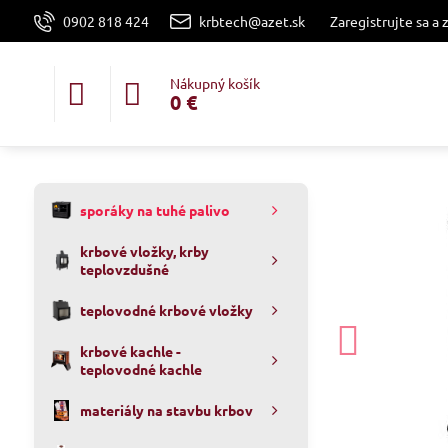
0902 818 424
krbtech@azet.sk
Zaregistrujte sa a 
Nákupný košík
0 €
sporáky na tuhé palivo
krbové vložky, krby
teplovzdušné
teplovodné krbové vložky
krbové kachle -
teplovodné kachle
materiály na stavbu krbov