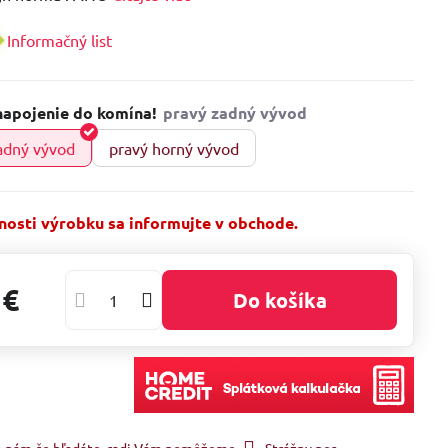
Informačný list
napojenie do komína!
adný vývod
pravý horný vývod
osti výrobku sa informujte v obchode.
 €
Do košíka
e nám čo hľadáte, radi Vám pomôžeme.
Strážny pes