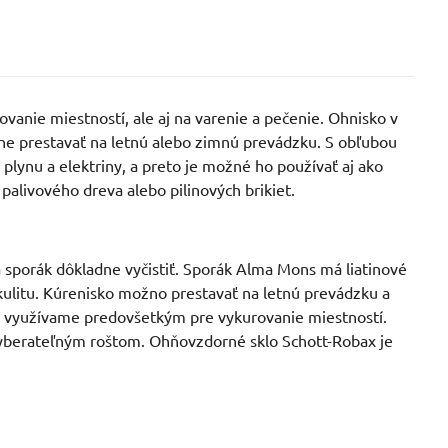
vanie miestností, ale aj na varenie a pečenie. Ohnisko v
ne prestavať na letnú alebo zimnú prevádzku. S obľubou
plynu a elektriny, a preto je možné ho používať aj ako
alivového dreva alebo pilinových brikiet.
 sporák dôkladne vyčistiť. Sporák Alma Mons má liatinové
ikulitu. Kúrenisko možno prestavať na letnú prevádzku a
u využívame predovšetkým pre vykurovanie miestností.
 vyberateľným roštom. Ohňovzdorné sklo Schott-Robax je