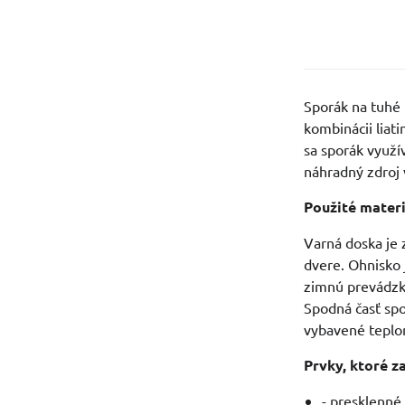
Sporák na tuhé 
kombinácii liat
sa sporák využí
náhradný zdroj 
Použité mater
Varná doska je 
dvere. Ohnisko 
zimnú prevádzku
Spodná časť spo
vybavené tepl
Prvky, ktoré z
- presklenné