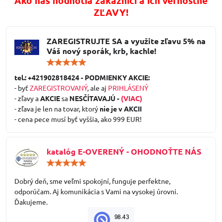
Ako nás hodnotia zákazníci a ich vernostné
ZĽAVY!
ZAREGISTRUJTE SA a využite zľavu 5% na
Váš nový sporák, krb, kachle!
Hodnotenie:
5
/
tel.: +421902818424 - PODMIENKY AKCIE:
5
- byť
ZAREGISTROVANÝ
, ale aj
PRIHLÁSENÝ
- zľavy a
AKCIE
sa
NESČÍTAVAJÚ -
(VIAC)
- zľava je len na tovar, ktorý
nie je v AKCII
- cena pece musí byť vyššia, ako 999 EUR!
katalóg E-OVERENÝ - OHODNOŤTE NÁS
Hodnotenie:
5
/
Dobrý deň, sme veľmi spokojní, funguje perfektne,
5
odporúčam. Aj komunikácia s Vami na vysokej úrovni.
Ďakujeme.