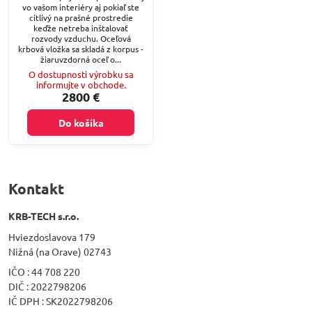
vo vašom interiéry aj pokiaľ ste
citlivý na prašné prostredie
keďže netreba inštalovať
rozvody vzduchu. Oceľová
krbová vložka sa skladá z korpus -
žiaruvzdorná oceľ o...
O dostupnosti výrobku sa
informujte v obchode.
2800 €
Do košíka
Kontakt
KRB-TECH s.r.o.
Hviezdoslavova 179
Nižná (na Orave) 02743
IČO : 44 708 220
DIČ : 2022798206
IČ DPH : SK2022798206