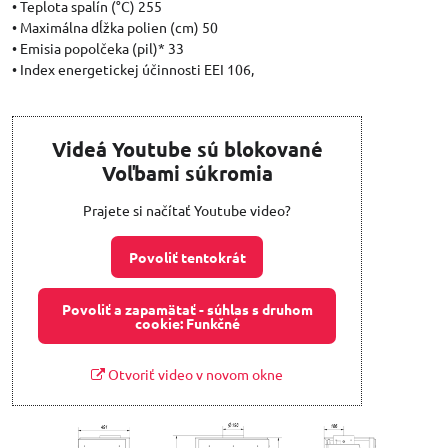
• Teplota spalín (°C) 255
• Maximálna dĺžka polien (cm) 50
• Emisia popolčeka (pil)* 33
• Index energetickej účinnosti EEI 106,
Videá Youtube sú blokované
Voľbami súkromia
Prajete si načítať Youtube video?
Povoliť tentokrát
Povoliť a zapamätať - súhlas s druhom
cookie: Funkčné
Otvoriť video v novom okne