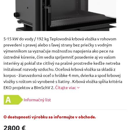
5-15 kW do vody / 192 kg Teplovodná krbová vložka v rohovom
prevedení s pravej alebo s ľavej strany bez priečky s vodným
výmenníkom sa vyznačuje možnosťou napojenia ako pece na
ústredné kúrenie, čím vedia spríjemniť posedenie aj vo vašom
interiéry aj pokiaľ ste citlivý na prašné prostredie keďže netreba
inštalovať rozvody vzduchu. Oceľová krbová vložka sa skladá z
korpus - žiaruvzdorná oceľ o hrúbke 4 mm, dvierka a spod krbovej
vložky s roštom sú vyrobené s liatiny . Krbová vložka spĺňa kritéria
EKO projektov a BImSchV 2.
Čítajte viac
Informačný list
O dostupnosti výrobku sa informujte v obchode.
2800 €