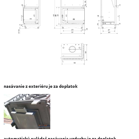
nasávanie z exteriéru je za doplatok
automatický ovládač nasávania vzduchu je za doplatok