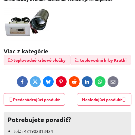
Viac z kategórie
teplovodné krbové vložky
teplovodné krby Kratki
Facebook
Twitter
Bluesky
Pinterest
Reddit
LinkedIn
WhatsApp
E-
mail
Predchádzajúci produkt
Nasledujúci produkt
Potrebujete poradiť?
tel.: +421902818424