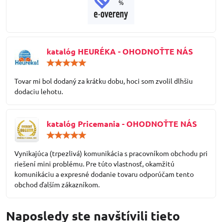
katalóg HEURÉKA - OHODNOŤTE NÁS
Hodnotenie:
5
/
Tovar mi bol dodaný za krátku dobu, hoci som zvolil dlhšiu
5
dodaciu lehotu.
katalóg Pricemania - OHODNOŤTE NÁS
Hodnotenie:
5
/
Vynikajúca (trpezlivá) komunikácia s pracovníkom obchodu pri
5
riešení mini problému. Pre túto vlastnosť, okamžitú
komunikáciu a expresné dodanie tovaru odporúčam tento
obchod ďalším zákazníkom.
Naposledy ste navštívili tieto