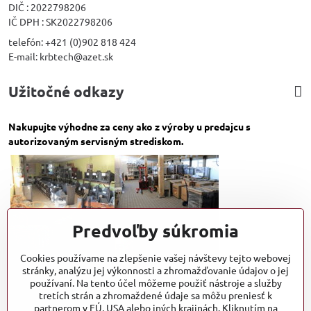
DIČ : 2022798206
IČ DPH : SK2022798206
telefón: +421 (0)902 818 424
E-mail: krbtech@azet.sk
Užitočné odkazy
Nakupujte výhodne za ceny ako z výroby u predajcu s
autorizovaným servisným strediskom.
Predvoľby súkromia
Cookies používame na zlepšenie vašej návštevy tejto webovej
stránky, analýzu jej výkonnosti a zhromažďovanie údajov o jej
používaní. Na tento účel môžeme použiť nástroje a služby
tretích strán a zhromaždené údaje sa môžu preniesť k
partnerom v EÚ, USA alebo iných krajinách. Kliknutím na