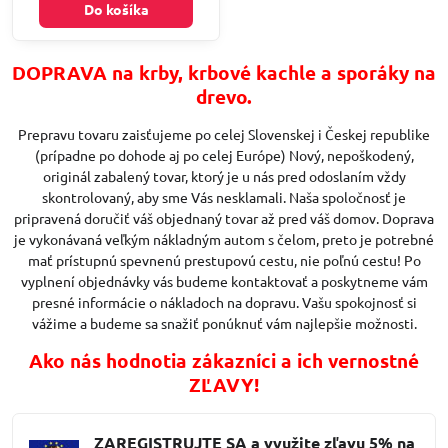
Do košíka
DOPRAVA na krby, krbové kachle a sporáky na
drevo.
Prepravu tovaru zaisťujeme po celej Slovenskej i Českej republike
(prípadne po dohode aj po celej Európe) Nový, nepoškodený,
originál zabalený tovar, ktorý je u nás pred odoslaním vždy
skontrolovaný, aby sme Vás nesklamali. Naša spoločnosť je
pripravená doručiť váš objednaný tovar až pred váš domov. Doprava
je vykonávaná veľkým nákladným autom s čelom, preto je potrebné
mať prístupnú spevnenú prestupovú cestu, nie poľnú cestu! Po
vyplnení objednávky vás budeme kontaktovať a poskytneme vám
presné informácie o nákladoch na dopravu. Vašu spokojnosť si
vážime a budeme sa snažiť ponúknuť vám najlepšie možnosti.
Ako nás hodnotia zákazníci a ich vernostné
ZĽAVY!
ZAREGISTRUJTE SA a využite zľavu 5% na