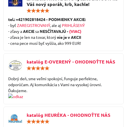
Váš nový sporák, krb, kachle!
Hodnotenie:
5
/
tel.: +421902818424 - PODMIENKY AKCIE:
5
- byť
ZAREGISTROVANÝ
, ale aj
PRIHLÁSENÝ
- zľavy a
AKCIE
sa
NESČÍTAVAJÚ -
(VIAC)
- zľava je len na tovar, ktorý
nie je v AKCII
- cena pece musí byť vyššia, ako 999 EUR!
katalóg E-OVERENÝ - OHODNOŤTE NÁS
Hodnotenie:
5
/
Dobrý deň, sme veľmi spokojní, funguje perfektne,
5
odporúčam. Aj komunikácia s Vami na vysokej úrovni.
Ďakujeme.
katalóg HEURÉKA - OHODNOŤTE NÁS
Hodnotenie:
5