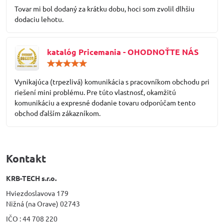
/
Tovar mi bol dodaný za krátku dobu, hoci som zvolil dlhšiu
5
dodaciu lehotu.
katalóg Pricemania - OHODNOŤTE NÁS
Hodnotenie:
5
/
Vynikajúca (trpezlivá) komunikácia s pracovníkom obchodu pri
5
riešení mini problému. Pre túto vlastnosť, okamžitú
komunikáciu a expresné dodanie tovaru odporúčam tento
obchod ďalším zákazníkom.
Kontakt
KRB-TECH s.r.o.
Hviezdoslavova 179
Nižná (na Orave) 02743
IČO : 44 708 220