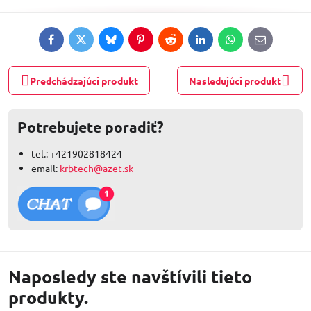
Facebook
Twitter
Bluesky
Pinterest
Reddit
LinkedIn
WhatsApp
E-
mail
Predchádzajúci produkt
Nasledujúci produkt
Potrebujete poradiť?
tel.: +421902818424
email:
krbtech@azet.sk
Naposledy ste navštívili tieto
produkty.