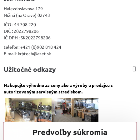
Hviezdoslavova 179
Nižná (na Orave) 02743
IČO : 44 708 220
DIČ : 2022798206
IČ DPH : SK2022798206
telefón: +421 (0)902 818 424
E-mail: krbtech@azet.sk
Užitočné odkazy
Nakupujte výhodne za ceny ako z výroby u predajcu s
autorizovaným servisným strediskom.
Predvoľby súkromia