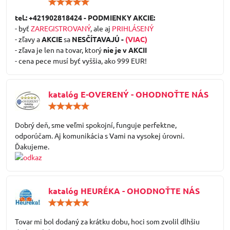
Hodnotenie:
5
/
tel.: +421902818424 - PODMIENKY AKCIE:
5
- byť
ZAREGISTROVANÝ
, ale aj
PRIHLÁSENÝ
- zľavy a
AKCIE
sa
NESČÍTAVAJÚ -
(VIAC)
- zľava je len na tovar, ktorý
nie je v AKCII
- cena pece musí byť vyššia, ako 999 EUR!
katalóg E-OVERENÝ - OHODNOŤTE NÁS
Hodnotenie:
5
/
Dobrý deň, sme veľmi spokojní, funguje perfektne,
5
odporúčam. Aj komunikácia s Vami na vysokej úrovni.
Ďakujeme.
katalóg HEURÉKA - OHODNOŤTE NÁS
Hodnotenie:
5
/
Tovar mi bol dodaný za krátku dobu, hoci som zvolil dlhšiu
5