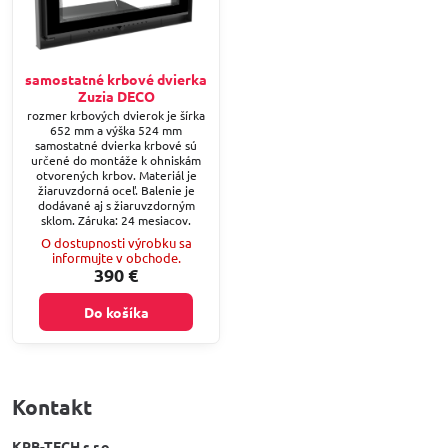
samostatné krbové dvierka
Zuzia DECO
rozmer krbových dvierok je šírka
652 mm a výška 524 mm
samostatné dvierka krbové sú
určené do montáže k ohniskám
otvorených krbov. Materiál je
žiaruvzdorná oceľ. Balenie je
dodávané aj s žiaruvzdorným
sklom. Záruka: 24 mesiacov.
O dostupnosti výrobku sa
informujte v obchode.
390 €
Do košíka
Kontakt
KRB-TECH s.r.o.