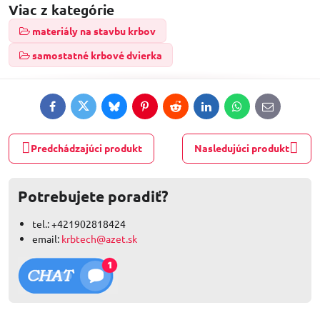
Viac z kategórie
materiály na stavbu krbov
samostatné krbové dvierka
Facebook
Twitter
Bluesky
Pinterest
Reddit
LinkedIn
WhatsApp
E-
mail
Predchádzajúci produkt
Nasledujúci produkt
Potrebujete poradiť?
tel.: +421902818424
email:
krbtech@azet.sk