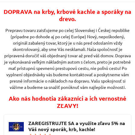
DOPRAVA na krby, krbové kachle a sporáky na
drevo.
Prepravu tovaru zaisťujeme po celej Slovenskej i Českej republike
(prípadne po dohode aj po celej Európe) Nový, nepoškodený,
originál zabalený tovar, ktorý je u nás pred odoslaním vždy
skontrolovaný, aby sme Vás nesklamali. Naša spoločnosť je
pripravená doručiť váš objednaný tovar až pred váš domov. Doprava
je vykonávaná veľkým nákladným autom s čelom, preto je potrebné
mať prístupnú spevnenú prestupovú cestu, nie poľnú cestu! Po
vyplnení objednávky vás budeme kontaktovať a poskytneme vám
presné informácie o nákladoch na dopravu. Vašu spokojnosť si
vážime a budeme sa snažiť ponúknuť vám najlepšie možnosti.
Ako nás hodnotia zákazníci a ich vernostné
ZĽAVY!
ZAREGISTRUJTE SA a využite zľavu 5% na
Váš nový sporák, krb, kachle!