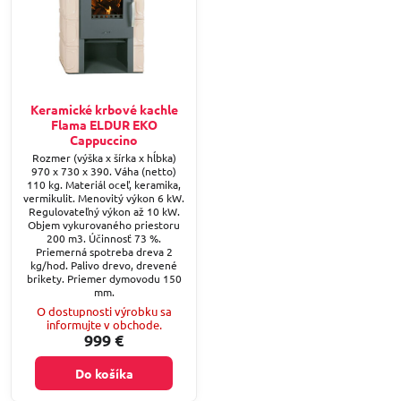
Keramické krbové kachle
Flama ELDUR EKO
Cappuccino
Rozmer (výška x šírka x hĺbka)
970 x 730 x 390. Váha (netto)
110 kg. Materiál oceľ, keramika,
vermikulit. Menovitý výkon 6 kW.
Regulovateľný výkon až 10 kW.
Objem vykurovaného priestoru
200 m3. Účinnosť 73 %.
Priemerná spotreba dreva 2
kg/hod. Palivo drevo, drevené
brikety. Priemer dymovodu 150
mm.
O dostupnosti výrobku sa
informujte v obchode.
999 €
Do košíka