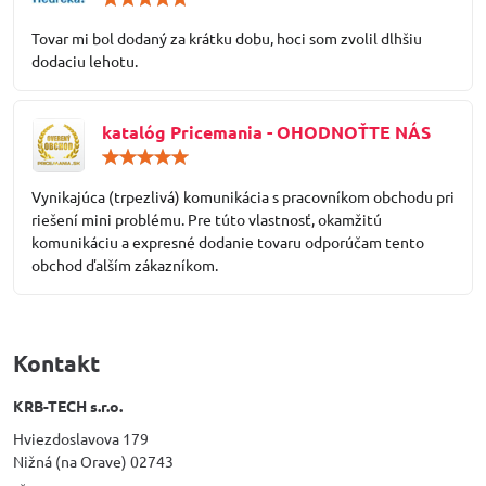
5
/
Tovar mi bol dodaný za krátku dobu, hoci som zvolil dlhšiu
5
dodaciu lehotu.
katalóg Pricemania - OHODNOŤTE NÁS
Hodnotenie:
5
/
Vynikajúca (trpezlivá) komunikácia s pracovníkom obchodu pri
5
riešení mini problému. Pre túto vlastnosť, okamžitú
komunikáciu a expresné dodanie tovaru odporúčam tento
obchod ďalším zákazníkom.
Kontakt
KRB-TECH s.r.o.
Hviezdoslavova 179
Nižná (na Orave) 02743