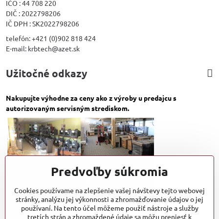
IČO : 44 708 220
DIČ : 2022798206
IČ DPH : SK2022798206
telefón: +421 (0)902 818 424
E-mail: krbtech@azet.sk
Užitočné odkazy
Nakupujte výhodne za ceny ako z výroby u predajcu s
autorizovaným servisným strediskom.
Predvoľby súkromia
Cookies používame na zlepšenie vašej návštevy tejto webovej
stránky, analýzu jej výkonnosti a zhromažďovanie údajov o jej
používaní. Na tento účel môžeme použiť nástroje a služby
tretích strán a zhromaždené údaje sa môžu preniesť k