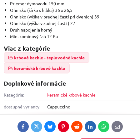
Priemer dymovodu 150 mm
Ohnisko (šírka x hĺbka) 36 x 26,5
Ohnisko (výška v prednej časti pri dverách) 39
Ohnisko (výška v zadnej časti ) 27
Druh napojenia horný
Min. komínový ťah 12 Pa
Viac z kategórie
krbové kachle - teplovodné kachle
keramické krbové kachle
Doplnkové informácie
Kategória:
keramické krbové kachle
dostupné vyrianty:
Cappuccino
Facebook
Twitter
Bluesky
Pinterest
Reddit
LinkedIn
WhatsApp
E-
mail