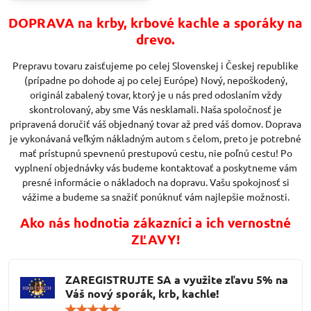
DOPRAVA na krby, krbové kachle a sporáky na
drevo.
Prepravu tovaru zaisťujeme po celej Slovenskej i Českej republike
(prípadne po dohode aj po celej Európe) Nový, nepoškodený,
originál zabalený tovar, ktorý je u nás pred odoslaním vždy
skontrolovaný, aby sme Vás nesklamali. Naša spoločnosť je
pripravená doručiť váš objednaný tovar až pred váš domov. Doprava
je vykonávaná veľkým nákladným autom s čelom, preto je potrebné
mať prístupnú spevnenú prestupovú cestu, nie poľnú cestu! Po
vyplnení objednávky vás budeme kontaktovať a poskytneme vám
presné informácie o nákladoch na dopravu. Vašu spokojnosť si
vážime a budeme sa snažiť ponúknuť vám najlepšie možnosti.
Ako nás hodnotia zákazníci a ich vernostné
ZĽAVY!
ZAREGISTRUJTE SA a využite zľavu 5% na
Váš nový sporák, krb, kachle!
Hodnotenie: