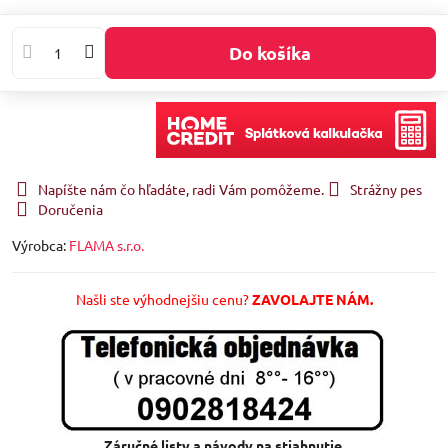
Do košíka
Napíšte nám čo hľadáte, radi Vám pomôžeme.
Strážny pes
Doručenia
Výrobca:
FLAMA s.r.o.
Našli ste výhodnejšiu cenu?
ZAVOLAJTE NÁM.
Záručné listy a návody na stiahnutie.