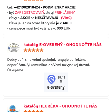
5
/
tel.: +421902818424 - PODMIENKY AKCIE:
5
- byť
ZAREGISTROVANÝ
, ale aj
PRIHLÁSENÝ
- zľavy a
AKCIE
sa
NESČÍTAVAJÚ -
(VIAC)
- zľava je len na tovar, ktorý
nie je v AKCII
- cena pece musí byť vyššia, ako 999 EUR!
katalóg E-OVERENÝ - OHODNOŤTE NÁS
Hodnotenie:
5
/
Dobrý deň, sme veľmi spokojní, funguje perfektne,
5
odporúčam. Aj komunikácia s Vami na vysokej úrovni.
Ďakujeme.
katalóg HEURÉKA - OHODNOŤTE NÁS
Hodnotenie: