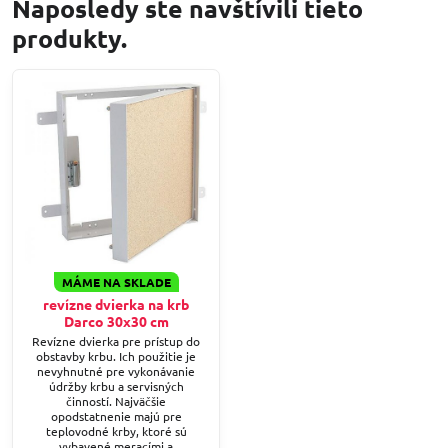
Naposledy ste navštívili tieto
produkty.
MÁME NA SKLADE
revízne dvierka na krb
Darco 30x30 cm
Revízne dvierka pre prístup do
obstavby krbu. Ich použitie je
nevyhnutné pre vykonávanie
údržby krbu a servisných
činností. Najväčšie
opodstatnenie majú pre
teplovodné krby, ktoré sú
vybavené meracími a