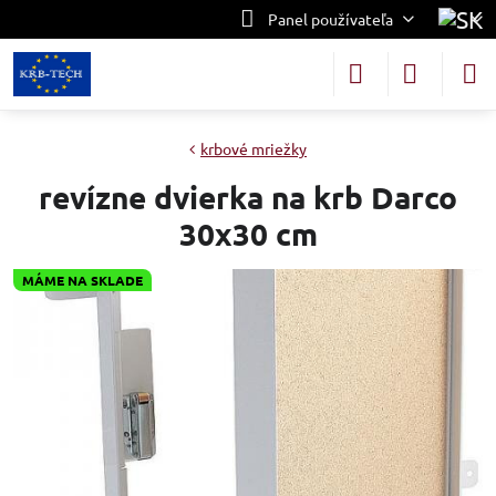
Panel používateľa
krbové mriežky
revízne dvierka na krb Darco
30x30 cm
MÁME NA SKLADE