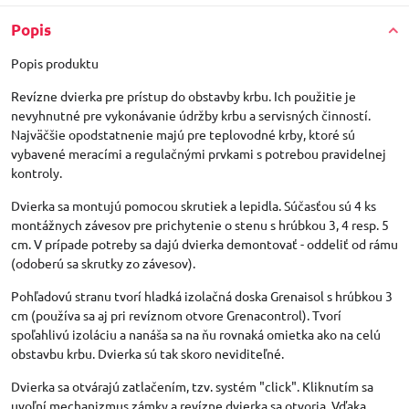
Popis
Popis produktu
Revízne dvierka pre prístup do obstavby krbu. Ich použitie je
nevyhnutné pre vykonávanie údržby krbu a servisných činností.
Najväčšie opodstatnenie majú pre teplovodné krby, ktoré sú
vybavené meracími a regulačnými prvkami s potrebou pravidelnej
kontroly.
Dvierka sa montujú pomocou skrutiek a lepidla. Súčasťou sú 4 ks
montážnych závesov pre prichytenie o stenu s hrúbkou 3, 4 resp. 5
cm. V prípade potreby sa dajú dvierka demontovať - oddeliť od rámu
(odoberú sa skrutky zo závesov).
Pohľadovú stranu tvorí hladká izolačná doska Grenaisol s hrúbkou 3
cm (používa sa aj pri revíznom otvore Grenacontrol). Tvorí
spoľahlivú izoláciu a nanáša sa na ňu rovnaká omietka ako na celú
obstavbu krbu. Dvierka sú tak skoro neviditeľné.
Dvierka sa otvárajú zatlačením, tzv. systém "click". Kliknutím sa
uvoľní mechanizmus zámky a revízne dvierka sa otvoria. Vďaka