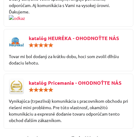
5
odporúčam. Aj komunikácia s Vami na vysokej úrovni.
Ďakujeme.
katalóg HEURÉKA - OHODNOŤTE NÁS
Hodnotenie:
5
/
Tovar mi bol dodaný za krátku dobu, hoci som zvolil dlhšiu
5
dodaciu lehotu.
katalóg Pricemania - OHODNOŤTE NÁS
Hodnotenie:
5
/
Vynikajúca (trpezlivá) komunikácia s pracovníkom obchodu pri
5
riešení mini problému. Pre túto vlastnosť, okamžitú
komunikáciu a expresné dodanie tovaru odporúčam tento
obchod ďalším zákazníkom.