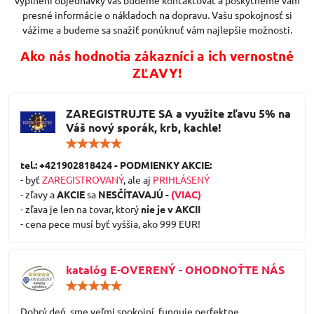
vyplnení objednávky vás budeme kontaktovať a poskytneme vám
presné informácie o nákladoch na dopravu. Vašu spokojnosť si
vážime a budeme sa snažiť ponúknuť vám najlepšie možnosti.
Ako nás hodnotia zákazníci a ich vernostné
ZĽAVY!
ZAREGISTRUJTE SA a využite zľavu 5% na
Váš nový sporák, krb, kachle!
Hodnotenie:
5
/
tel.: +421902818424 - PODMIENKY AKCIE:
5
- byť
ZAREGISTROVANÝ
, ale aj
PRIHLÁSENÝ
- zľavy a
AKCIE
sa
NESČÍTAVAJÚ -
(VIAC)
- zľava je len na tovar, ktorý
nie je v AKCII
- cena pece musí byť vyššia, ako 999 EUR!
katalóg E-OVERENÝ - OHODNOŤTE NÁS
Hodnotenie:
5
/
Dobrý deň, sme veľmi spokojní, funguje perfektne,