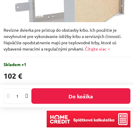
Revízne dvierka pre prístup do obstavby krbu. Ich použitie je
nevyhnutné pre vykonávanie údržby krbu a servisných činností.
Najväčšie opodstatnenie majú pre teplovodné krby, ktoré sú
vybavené meracími a regulačnými prvkami.
Čítajte viac
Skladom +1
102 €
Do košíka