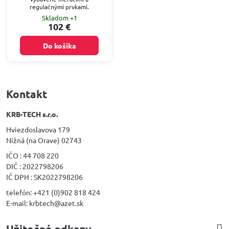
regulačnými prvkami.
Skladom +1
102 €
Do košíka
Kontakt
KRB-TECH s.r.o.
Hviezdoslavova 179
Nižná (na Orave) 02743
IČO : 44 708 220
DIČ : 2022798206
IČ DPH : SK2022798206
telefón: +421 (0)902 818 424
E-mail: krbtech@azet.sk
Užitočné odkazy