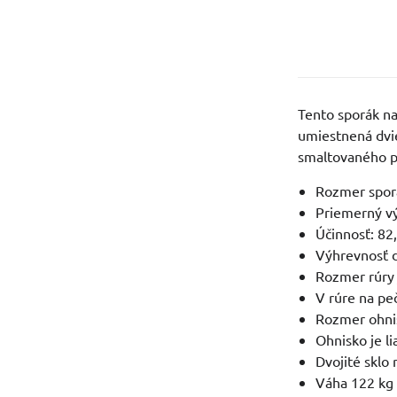
Tento sporák na
umiestnená dvie
smaltovaného pl
Rozmer sporá
Priemerný v
Účinnosť: 8
Výhrevnosť d
Rozmer rúry 
V rúre na pe
Rozmer ohni
Ohnisko je l
Dvojité sklo
Váha 122 kg