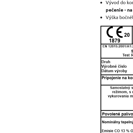
Vývod do kom
pečenie - n
Výška bočnéh