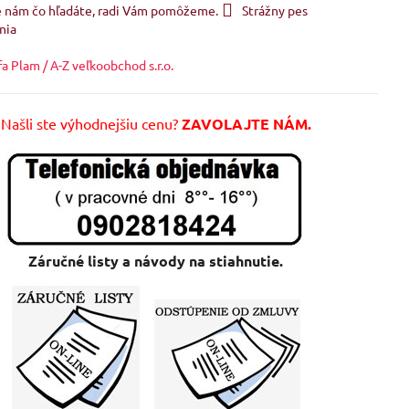
e nám čo hľadáte, radi Vám pomôžeme.
Strážny pes
nia
fa Plam / A-Z veľkoobchod s.r.o.
Našli ste výhodnejšiu cenu?
ZAVOLAJTE NÁM.
Záručné listy a návody na stiahnutie.