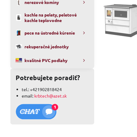
nerezové komíny
kachle na pelety, peletové
kachle teplovodne
pece na ústredné kúrenie
rekuperačné jednotky
kvalitné PVC podlahy
Potrebujete poradiť?
tel.: +421902818424
email:
krbtech@azet.sk