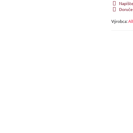
Napíšt
Doruče
Výrobca:
Al