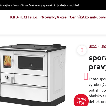
získajte zľavu 5% na Váš nový sporák, krb alebo kachle!
KRB-TECH s.r.o.
Novinky
Akcie
Cenník
Ako nakupov
Úvod
sp
spor
prav
Tento spor
vyrobený z
potiahnut
ohnisko s
1170 €
deflektoro
7%