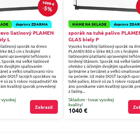
1099 €
5%
LADE
doprava ZDARMA
MÁME NA SKLADE
doprava ZDA
revo liatinový PLAMEN
sporák na tuhé palivo PLAME
ely L
GLAS biely P
 liatinový sporák na drevo
Vysoko kvalitný liatinový sporák na dr
rke 84,5 cm s hrubými
PLAMEN 850 o šírke 84,5 cm s hrubými
tňami upravenými teflónom s
liatinovými platňami upravenými tefló
. Sporák má veľké liatinové
tvrdený titánom. Sporák má veľké liati
ým dvojitým spaľovaním
ohnisko s účinným dvojitým spaľovaní
iáne) a veľkú smaltovanú rúru
(primárne a terciáne) a veľkú smaltova
máte DOSŤ lacných sporákov na
na pečenie. Už máte DOSŤ lacných spo
oré sú za 5 rokov rozpadnuté? Ak
tuhé palivo, ktoré sú za 5 rokov rozpa
ám kvalitný sporák prevedený
áno ponúkame vám kvalitný sporák pr
z liatiny...
r vysokej
Skladom - tovar vysokej
kvality!
Zobraziť
Zob
1040 €