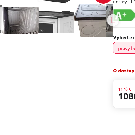
normy - E
Vyberte 
pravý b
O dostupn
1170 €
108