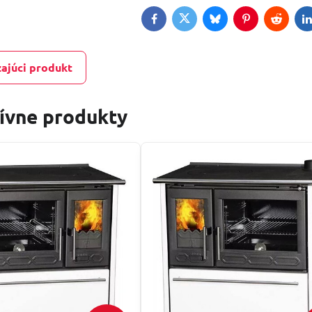
Facebook
Twitter
Bluesky
Pinterest
Reddit
L
ajúci produkt
tívne produkty