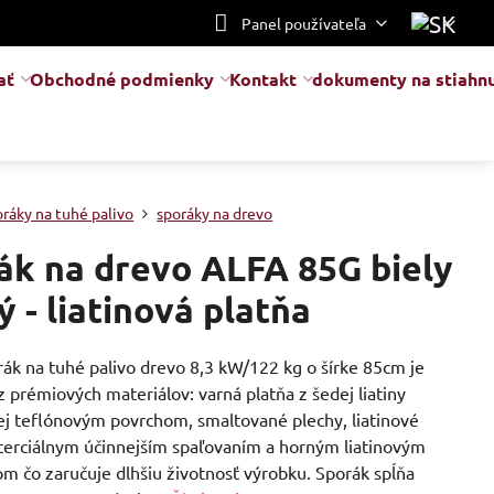
Panel používateľa
ať
Obchodné podmienky
Kontakt
dokumenty na stiahnu
oráky na tuhé palivo
sporáky na drevo
ák na drevo ALFA 85G biely
ý - liatinová platňa
ák na tuhé palivo drevo 8,3 kW/122 kg o šírke 85cm je
 prémiových materiálov: varná platňa z šedej liatiny
ej teflónovým povrchom, smaltované plechy, liatinové
 terciálnym účinnejším spaľovaním a horným liatinovým
m čo zaručuje dlhšiu životnosť výrobku. Sporák spĺňa