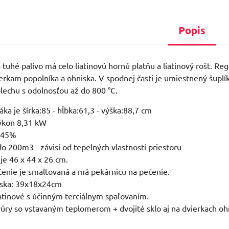
Popis
 tuhé palivo má celo liatinovú hornú platňu a liatinový rošt. R
rkam popolníka a ohniska. V spodnej časti je umiestnený šuplík 
echu s odolnosťou až do 800 °C.
ka je šírka:85 - hĺbka:61,3 - výška:88,7 cm
ýkon 8,31 kW
2,45%
o 200m3 - závisí od tepelných vlastností priestoru
je 46 x 44 x 26 cm.
čenie je smaltovaná a má pekárnicu na pečenie.
ska: 39x18x24cm
iatinové s účinným terciálnym spaľovaním.
 rúry so vstavaným teplomerom + dvojité sklo aj na dvierkach oh