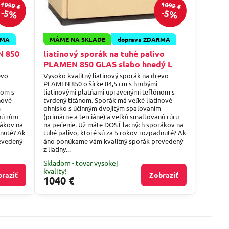
1099 €
1099 €
5%
5%
RMA
MÁME NA SKLADE
doprava ZDARMA
N 850
liatinový sporák na tuhé palivo
PLAMEN 850 GLAS slabo hnedý L
evo
Vysoko kvalitný liatinový sporák na drevo
PLAMEN 850 o šírke 84,5 cm s hrubými
nom s
liatinovými platňami upravenými teflónom s
nové
tvrdený titánom. Sporák má veľké liatinové
m
ohnisko s účinným dvojitým spaľovaním
nú rúru
(primárne a terciáne) a veľkú smaltovanú rúru
rákov na
na pečenie. Už máte DOSŤ lacných sporákov na
dnuté? Ak
tuhé palivo, ktoré sú za 5 rokov rozpadnuté? Ak
evedený
áno ponúkame vám kvalitný sporák prevedený
z liatiny...
Skladom - tovar vysokej
kvality!
raziť
Zobraziť
1040 €