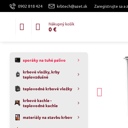
0902 818 424
krbtech@azet.sk
Zaregistrujte sa a 
Nákupný košík
0 €
sporáky na tuhé palivo
krbové vložky, krby
teplovzdušné
teplovodné krbové vložky
krbové kachle -
teplovodné kachle
materiály na stavbu krbov