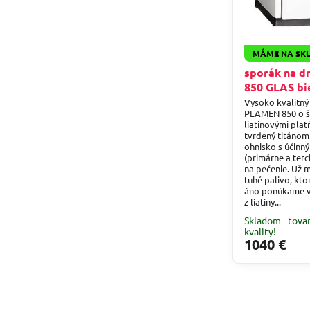
MÁME NA SK
sporák na d
850 GLAS bi
Vysoko kvalitný
PLAMEN 850 o ší
liatinovými pla
tvrdený titánom
ohnisko s účinn
(primárne a terc
na pečenie. Už 
tuhé palivo, kt
áno ponúkame v
z liatiny...
Skladom - tova
kvality!
1040 €