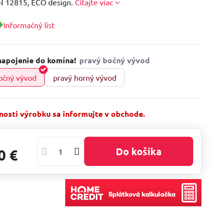
N 12815, ECO design.
Čítajte viac
Informačný list
napojenie do komína!
očný vývod
pravý horný vývod
osti výrobku sa informujte v obchode.
Do košíka
0 €