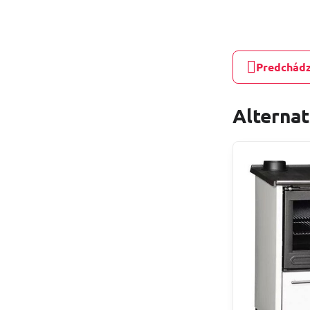
Predchádz
Alterna