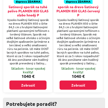
doprava ZDARMA
doprava ZDARMA
liatinový sporák na tuhé
sporák na drevo liatinový
palivo PLAMEN 850 GLAS
PLAMEN 850 GLAS červený
slabo hnedý P
P
Vysoko kvalitný liatinový sporák
Vysoko kvalitný liatinový sporák
na drevo PLAMEN 850 o šírke
na drevo PLAMEN 850 o šírke
84,5 cm s hrubými liatinovými
84,5 cm s hrubými liatinovými
platňami upravenými teflónom s
platňami upravenými teflónom s
tvrdený titánom. Sporák má
tvrdený titánom. Sporák má
veľké liatinové ohnisko s účinným
veľké liatinové ohnisko s účinným
dvojitým spaľovaním (primárne a
dvojitým spaľovaním (primárne a
terciáne) a veľkú smaltovanú
terciáne) a veľkú smaltovanú
rúru na pečenie. Už máte DOSŤ
rúru na pečenie. Už máte DOSŤ
lacných sporákov na tuhé palivo,
lacných sporákov na tuhé palivo,
ktoré sú za 5 rokov rozpadnuté?
ktoré sú za 5 rokov rozpadnuté?
Ak áno ponúkame vám kvalitný
Ak áno ponúkame vám kvalitný
sporák prevedený z liatiny...
sporák prevedený z liatiny...
Skladom - tovar vysokej
Skladom - tovar vysokej
kvality!
kvality!
1040 €
1040 €
Zobraziť
Zobraziť
Potrebujete poradiť?