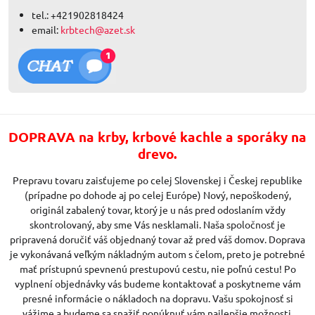
tel.: +421902818424
email:
krbtech@azet.sk
DOPRAVA na krby, krbové kachle a sporáky na
drevo.
Prepravu tovaru zaisťujeme po celej Slovenskej i Českej republike
(prípadne po dohode aj po celej Európe) Nový, nepoškodený,
originál zabalený tovar, ktorý je u nás pred odoslaním vždy
skontrolovaný, aby sme Vás nesklamali. Naša spoločnosť je
pripravená doručiť váš objednaný tovar až pred váš domov. Doprava
je vykonávaná veľkým nákladným autom s čelom, preto je potrebné
mať prístupnú spevnenú prestupovú cestu, nie poľnú cestu! Po
vyplnení objednávky vás budeme kontaktovať a poskytneme vám
presné informácie o nákladoch na dopravu. Vašu spokojnosť si
vážime a budeme sa snažiť ponúknuť vám najlepšie možnosti.