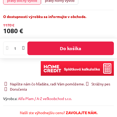
pravý bočný vývod
pravý horný vývod
O dostupnosti výrobku sa informujte v obchode.
1170 €
1080 €
Do košíka
Napíšte nám čo hľadáte, radi Vám pomôžeme.
Strážny pes
Doručenia
Výrobca:
Alfa Plam / A-Z veľkoobchod s.r.o.
Našli ste výhodnejšiu cenu?
ZAVOLAJTE NÁM.