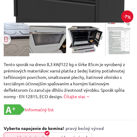
7%
Tento sporák na drevo 8,3 kW/122 kg o šírke 85cm je vyrobený z
prémiových materiálov: varná platňa z šedej liatiny potiahnutej
teflónovým povrchom, smaltované plechy, liatinové ohnisko s
terciálnym účinnejším spaľovaním a horným liatinovým
deflektorom čo zaručuje dlhšiu životnosť výrobku. Sporák spĺňa
normy - EN 12815, ECO design.
Čítajte viac
Informačný list
Vyberte napojenie do komína!