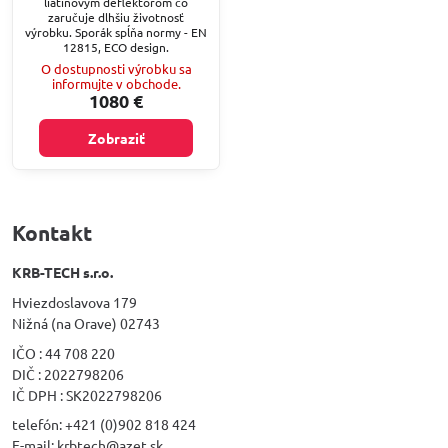
liatinovým deflektorom čo
zaručuje dlhšiu životnosť
výrobku. Sporák spĺňa normy - EN
12815, ECO design.
O dostupnosti výrobku sa
informujte v obchode.
1080 €
Zobraziť
Kontakt
KRB-TECH s.r.o.
Hviezdoslavova 179
Nižná (na Orave) 02743
IČO : 44 708 220
DIČ : 2022798206
IČ DPH : SK2022798206
telefón: +421 (0)902 818 424
E-mail: krbtech@azet.sk