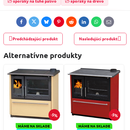
sporáky na tuhé palivo
sporáky na drevo
Facebook
Twitter
Bluesky
Pinterest
Reddit
LinkedIn
WhatsApp
E-
mail
Predchádzajúci produkt
Nasledujúci produkt
Alternatívne produkty
5%
5%
MÁME NA SKLADE
MÁME NA SKLADE