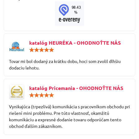
katalóg HEURÉKA - OHODNOŤTE NÁS
Hodnotenie:
5
/
Tovar mi bol dodaný za krátku dobu, hoci som zvolil dlhšiu
5
dodaciu lehotu.
katalóg Pricemania - OHODNOŤTE NÁS
Hodnotenie:
5
/
Vynikajúca (trpezlivá) komunikácia s pracovníkom obchodu pri
5
riešení mini problému. Pre túto vlastnosť, okamžitú
komunikáciu a expresné dodanie tovaru odporúčam tento
obchod ďalším zákazníkom.