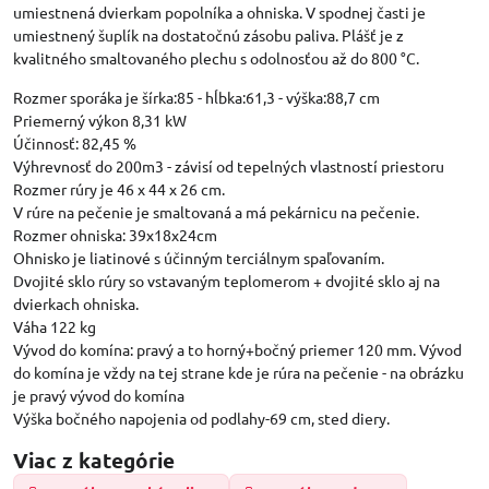
umiestnená dvierkam popolníka a ohniska. V spodnej časti je
umiestnený šuplík na dostatočnú zásobu paliva. Plášť je z
kvalitného smaltovaného plechu s odolnosťou až do 800 °C.
Rozmer sporáka je šírka:85 - hĺbka:61,3 - výška:88,7 cm
Priemerný výkon 8,31 kW
Účinnosť: 82,45 %
Výhrevnosť do 200m3 - závisí od tepelných vlastností priestoru
Rozmer rúry je 46 x 44 x 26 cm.
V rúre na pečenie je smaltovaná a má pekárnicu na pečenie.
Rozmer ohniska: 39x18x24cm
Ohnisko je liatinové s účinným terciálnym spaľovaním.
Dvojité sklo rúry so vstavaným teplomerom + dvojité sklo aj na
dvierkach ohniska.
Váha 122 kg
Vývod do komína: pravý a to horný+bočný priemer 120 mm. Vývod
do komína je vždy na tej strane kde je rúra na pečenie - na obrázku
je pravý vývod do komína
Výška bočného napojenia od podlahy-69 cm, sted diery.
Viac z kategórie