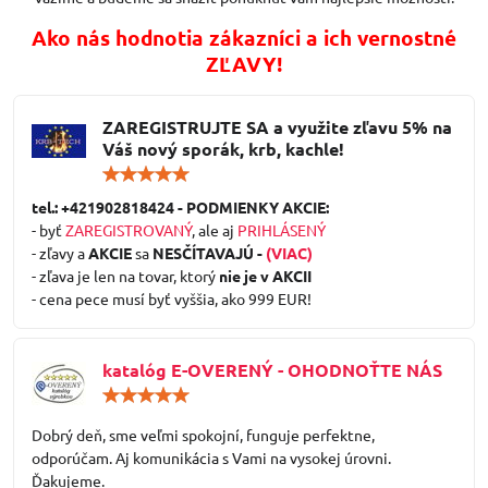
Ako nás hodnotia zákazníci a ich vernostné
ZĽAVY!
ZAREGISTRUJTE SA a využite zľavu 5% na
Váš nový sporák, krb, kachle!
Hodnotenie:
5
/
tel.: +421902818424 - PODMIENKY AKCIE:
5
- byť
ZAREGISTROVANÝ
, ale aj
PRIHLÁSENÝ
- zľavy a
AKCIE
sa
NESČÍTAVAJÚ -
(VIAC)
- zľava je len na tovar, ktorý
nie je v AKCII
- cena pece musí byť vyššia, ako 999 EUR!
katalóg E-OVERENÝ - OHODNOŤTE NÁS
Hodnotenie:
5
/
Dobrý deň, sme veľmi spokojní, funguje perfektne,
5
odporúčam. Aj komunikácia s Vami na vysokej úrovni.
Ďakujeme.