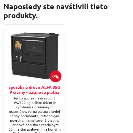
Naposledy ste navštívili tieto
produkty.
7%
sporák na drevo ALFA 85G
P čierny - liatinová platňa
Tento sporák na drevo 8,3
kW/122 kg o šírke 85cm je
vyrobený z prémiových
materiálov: varná platňa z šedej
liatiny potiahnutej teflónovým
povrchom, smaltované plechy,
liatinové ohnisko s terciálnym
účinnejším spaľovaním a horným