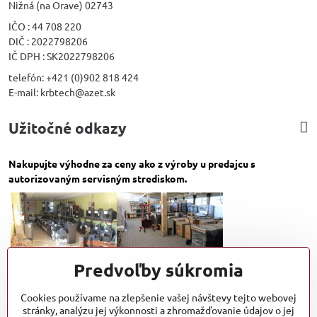
Nižná (na Orave) 02743
IČO : 44 708 220
DIČ : 2022798206
IČ DPH : SK2022798206
telefón: +421 (0)902 818 424
E-mail: krbtech@azet.sk
Užitočné odkazy
Nakupujte výhodne za ceny ako z výroby u predajcu s
autorizovaným servisným strediskom.
Predvoľby súkromia
Cookies používame na zlepšenie vašej návštevy tejto webovej
stránky, analýzu jej výkonnosti a zhromažďovanie údajov o jej