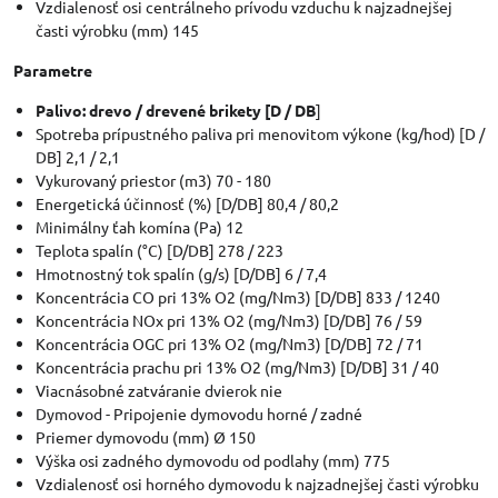
Vzdialenosť osi centrálneho prívodu vzduchu k najzadnejšej
časti výrobku (mm) 145
Parametre
Palivo: drevo / drevené brikety [D / DB
]
Spotreba prípustného paliva pri menovitom výkone (kg/hod) [D /
DB] 2,1 / 2,1
Vykurovaný priestor (m3) 70 - 180
Energetická účinnosť (%) [D/DB] 80,4 / 80,2
Minimálny ťah komína (Pa) 12
Teplota spalín (°C) [D/DB] 278 / 223
Hmotnostný tok spalín (g/s) [D/DB] 6 / 7,4
Koncentrácia CO pri 13% O2 (mg/Nm3) [D/DB] 833 / 1240
Koncentrácia NOx pri 13% O2 (mg/Nm3) [D/DB] 76 / 59
Koncentrácia OGC pri 13% O2 (mg/Nm3) [D/DB] 72 / 71
Koncentrácia prachu pri 13% O2 (mg/Nm3) [D/DB] 31 / 40
Viacnásobné zatváranie dvierok nie
Dymovod - Pripojenie dymovodu horné / zadné
Priemer dymovodu (mm) Ø 150
Výška osi zadného dymovodu od podlahy (mm) 775
Vzdialenosť osi horného dymovodu k najzadnejšej časti výrobku