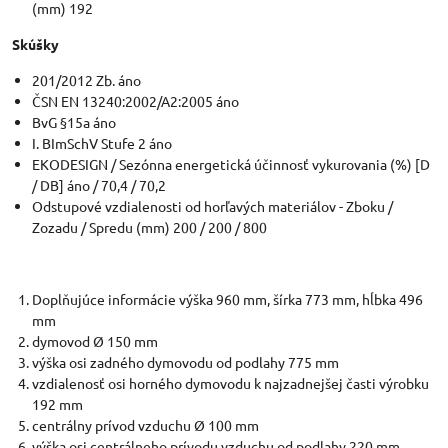
(mm) 192
Skúšky
201/2012 Zb. áno
ČSN EN 13240:2002/A2:2005 áno
BvG §15a áno
I. BImSchV Stufe 2 áno
EKODESIGN / Sezónna energetická účinnosť vykurovania (%) [D
/ DB] áno / 70,4 / 70,2
Odstupové vzdialenosti od horľavých materiálov - Zboku /
Zozadu / Spredu (mm) 200 / 200 / 800
Doplňujúce informácie výška 960 mm, šírka 773 mm, hĺbka 496
mm
dymovod Ø 150 mm
výška osi zadného dymovodu od podlahy 775 mm
vzdialenosť osi horného dymovodu k najzadnejšej časti výrobku
192 mm
centrálny prívod vzduchu Ø 100 mm
výška osi centrálneho prívodu vzduchu od podlahy 220 mm