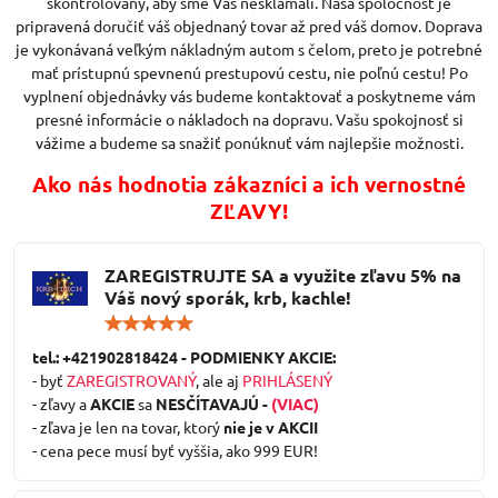
skontrolovaný, aby sme Vás nesklamali. Naša spoločnosť je
pripravená doručiť váš objednaný tovar až pred váš domov. Doprava
je vykonávaná veľkým nákladným autom s čelom, preto je potrebné
mať prístupnú spevnenú prestupovú cestu, nie poľnú cestu! Po
vyplnení objednávky vás budeme kontaktovať a poskytneme vám
presné informácie o nákladoch na dopravu. Vašu spokojnosť si
vážime a budeme sa snažiť ponúknuť vám najlepšie možnosti.
Ako nás hodnotia zákazníci a ich vernostné
ZĽAVY!
ZAREGISTRUJTE SA a využite zľavu 5% na
Váš nový sporák, krb, kachle!
Hodnotenie:
5
/
tel.: +421902818424 - PODMIENKY AKCIE:
5
- byť
ZAREGISTROVANÝ
, ale aj
PRIHLÁSENÝ
- zľavy a
AKCIE
sa
NESČÍTAVAJÚ -
(VIAC)
- zľava je len na tovar, ktorý
nie je v AKCII
- cena pece musí byť vyššia, ako 999 EUR!