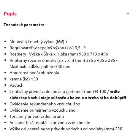
Popis
Technické parametre
Menovitý tepelný výkon (kW) 7
Regulovateľný tepelný výkon (kW) 3,5 - 9
Rozmery - Výška x Šírka x Hĺbka (mm) 960 x 773 x 496
Vnútorný rozmer ohniska (š x v x h) (mm) 375 x 485 x 295 -
Maximálna dĺžka polien -330 mm
Hmotnosť podľa obloženia
kamna (kg) 150
Vzduch
Centrálny prívod vzduchu áno / priemer (mm) Ø 100 /
hrdlo
súčasťou kachlí nieje súčasťou balenia a treba si ho dokúpiť!
Ovládanie sekundárneho vzduchu áno
Ovládanie primárneho vzduchu áno
Terciárny prívod vzduchu áno
Automatická regulácia prívodu vzduchu nie
Výška osi centrálneho prívodu vzduchu od podlahy (mm) 220