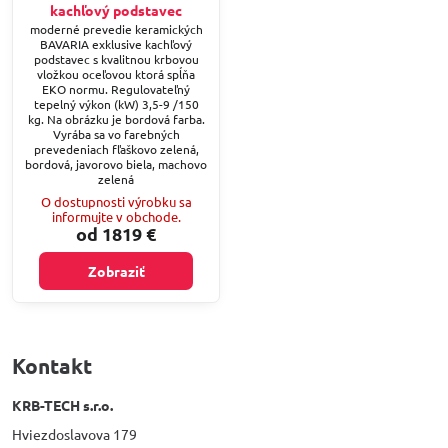
kachľový podstavec
moderné prevedie keramických
BAVARIA exklusive kachľový
podstavec s kvalitnou krbovou
vložkou oceľovou ktorá spĺňa
EKO normu. Regulovateľný
tepelný výkon (kW) 3,5-9 /150
kg. Na obrázku je bordová farba.
Vyrába sa vo farebných
prevedeniach fľaškovo zelená,
bordová, javorovo biela, machovo
zelená
O dostupnosti výrobku sa
informujte v obchode.
od 1819 €
Zobraziť
Kontakt
KRB-TECH s.r.o.
Hviezdoslavova 179