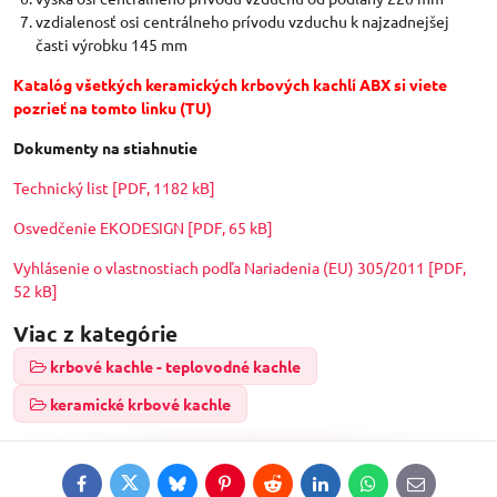
vzdialenosť osi centrálneho prívodu vzduchu k najzadnejšej
časti výrobku 145 mm
Katalóg všetkých keramických krbových kachlí ABX si viete
pozrieť na tomto linku
(TU)
Dokumenty na stiahnutie
Technický list [PDF, 1182 kB]
Osvedčenie EKODESIGN [PDF, 65 kB]
Vyhlásenie o vlastnostiach podľa Nariadenia (EU) 305/2011 [PDF,
52 kB]
Viac z kategórie
krbové kachle - teplovodné kachle
keramické krbové kachle
Facebook
Twitter
Bluesky
Pinterest
Reddit
LinkedIn
WhatsApp
E-