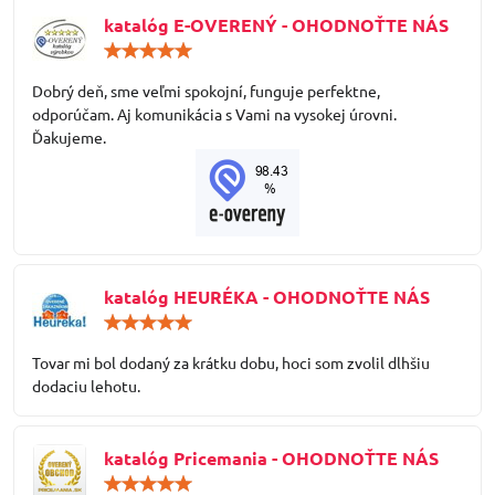
katalóg E-OVERENÝ - OHODNOŤTE NÁS
Hodnotenie:
5
/
Dobrý deň, sme veľmi spokojní, funguje perfektne,
5
odporúčam. Aj komunikácia s Vami na vysokej úrovni.
Ďakujeme.
katalóg HEURÉKA - OHODNOŤTE NÁS
Hodnotenie:
5
/
Tovar mi bol dodaný za krátku dobu, hoci som zvolil dlhšiu
5
dodaciu lehotu.
katalóg Pricemania - OHODNOŤTE NÁS
Hodnotenie: