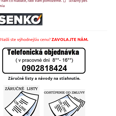
e nám čo hľadáte, radi Vám pomôžeme.
Strážny pes
nia
Našli ste výhodnejšiu cenu?
ZAVOLAJTE NÁM.
Záručné listy a návody na stiahnutie.