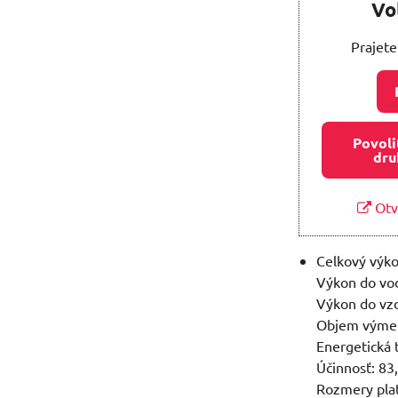
Vo
Prajete
Povoli
dru
Otv
Celkový výko
Výkon do vod
Výkon do vzd
Objem výmen
Energetická 
Účinnosť: 83
Rozmery pla