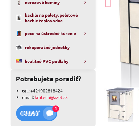
nerezové komíny
kachle na pelety, peletové
kachle teplovodne
pece na ústredné kúrenie
rekuperačné jednotky
kvalitné PVC podlahy
Potrebujete poradiť?
tel.: +421902818424
email:
krbtech@azet.sk