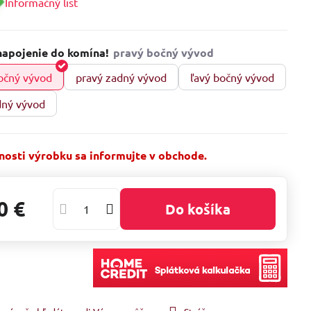
Informačný list
napojenie do komína!
očný vývod
pravý zadný vývod
ľavý bočný vývod
dný vývod
osti výrobku sa informujte v obchode.
0 €
Do košíka