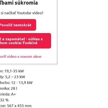
ľbami súkromia
 si načítať Youtube video?
Povoliť tentokrát
ť a zapamätať - súhlas s
hom cookie: Funkčné
oriť video v novom okne
n: 19,1-35 kW
y: 5,2 – 23 kW
uchu: 12 - 13,9 kW
níka: 28 l
trieda: A+
,32 %
tne: 567 x 455 mm