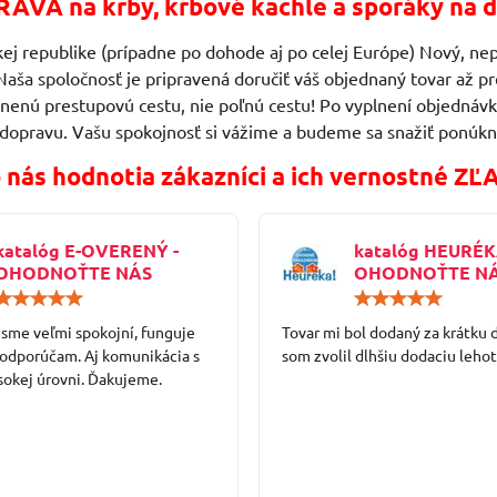
AVA na krby, krbové kachle a sporáky na d
ej republike (prípadne po dohode aj po celej Európe) Nový, nep
Naša spoločnosť je pripravená doručiť váš objednaný tovar až
vnenú prestupovú cestu, nie poľnú cestu! Po vyplnení objedn
 dopravu. Vašu spokojnosť si vážime a budeme sa snažiť ponúkn
 nás hodnotia zákazníci a ich vernostné ZĽ
katalóg E-OVERENÝ -
katalóg HEURÉK
OHODNOŤTE NÁS
OHODNOŤTE N
Hodnotenie:
5
 sme veľmi spokojní, funguje
/
Tovar mi bol dodaný za krátku 
5
 odporúčam. Aj komunikácia s
som zvolil dlhšiu dodaciu lehot
sokej úrovni. Ďakujeme.