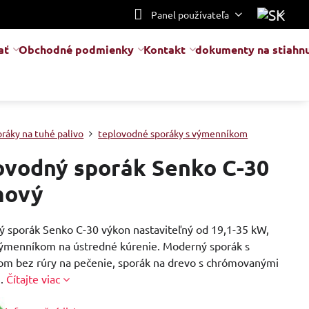
Panel používateľa
ať
Obchodné podmienky
Kontakt
dokumenty na stiahnu
oráky na tuhé palivo
teplovodné sporáky s výmenníkom
ovodný sporák Senko C-30
mový
ý sporák Senko C-30 výkon nastaviteľný od 19,1-35 kW,
výmenníkom na ústredné kúrenie. Moderný sporák s
m bez rúry na pečenie, sporák na drevo s chrómovanými
i.
Čítajte viac