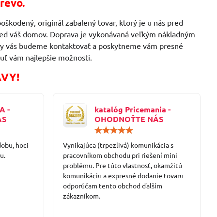
revo.
oškodený, originál zabalený tovar, ktorý je u nás pred
 pred váš domov. Doprava je vykonávaná veľkým nákladným
ávky vás budeme kontaktovať a poskytneme vám presné
uť vám najlepšie možnosti.
AVY!
A -
katalóg Pricemania -
ÁS
OHODNOŤTE NÁS
Hodnotenie:
Hodnotenie:
5
5
dobu, hoci
/
Vynikajúca (trpezlivá) komunikácia s
/
5
5
u.
pracovníkom obchodu pri riešení mini
problému. Pre túto vlastnosť, okamžitú
komunikáciu a expresné dodanie tovaru
odporúčam tento obchod ďalším
zákazníkom.