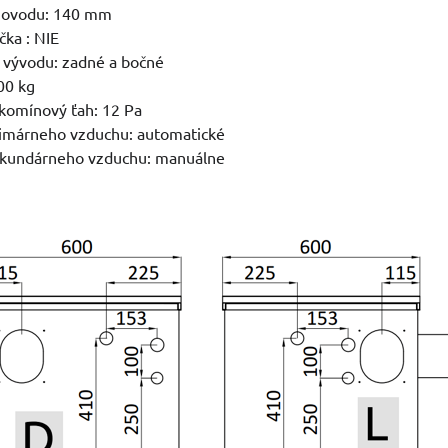
movodu: 140 mm
čka : NIE
 vývodu: zadné a bočné
00 kg
komínový ťah: 12 Pa
rimárneho vzduchu: automatické
ekundárneho vzduchu: manuálne