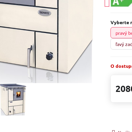
Vyberte 
pravý b
ľavý za
O dostupn
208