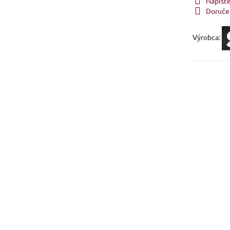
Napíšt
Doruče
Výrobca: