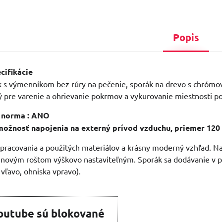
Popis
cifikácie
 s výmenníkom bez rúry na pečenie, sporák na drevo s chróm
ý pre varenie a ohrievanie pokrmov a vykurovanie miestnosti 
 norma : ANO
ožnosť napojenia na externý prívod vzduchu, priemer 12
spracovania a použitých materiálov a krásny moderný vzhľad. Na
tinovým roštom výškovo nastaviteľným. Sporák sa dodávanie v p
 vľavo, ohniska vpravo).
outube sú blokované