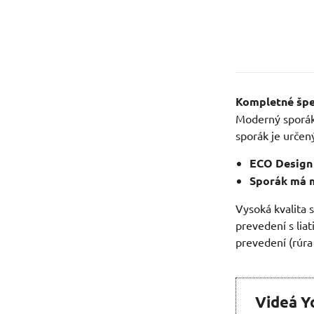
Kompletné špe
Moderný sporák
sporák je určen
ECO Design
Sporák má m
Vysoká kvalita 
prevedení s lia
prevedení (rúra
Videá Y