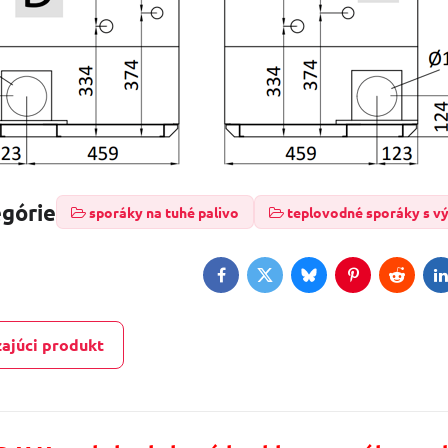
egórie
sporáky na tuhé palivo
teplovodné sporáky s 
Facebook
Twitter
Bluesky
Pinterest
Reddit
L
ajúci produkt