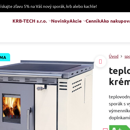
získajte zľavu 5% na Váš nový sporák, krb alebo kachle!
KRB-TECH s.r.o.
Novinky
Akcie
Cenník
Ako nakupov
Úvod
sp
RMA
tepl
kré
teplovodn
sporák s 
výmenníko
doplnkam