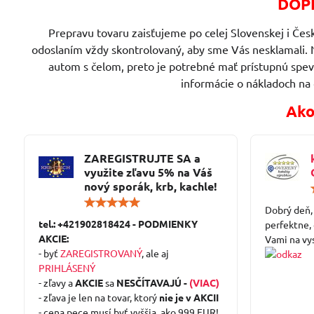
DOPR
Prepravu tovaru zaisťujeme po celej Slovenskej i Česk
odoslaním vždy skontrolovaný, aby sme Vás nesklamali. 
autom s čelom, preto je potrebné mať prístupnú spe
informácie o nákladoch na
Ako
ZAREGISTRUJTE SA a
využite zľavu 5% na Váš
nový sporák, krb, kachle!
Hodnotenie:
Dobrý deň,
5
tel.: +421902818424 - PODMIENKY
/
perfektne,
5
AKCIE:
Vami na vy
- byť
ZAREGISTROVANÝ
, ale aj
PRIHLÁSENÝ
- zľavy a
AKCIE
sa
NESČÍTAVAJÚ -
(VIAC)
- zľava je len na tovar, ktorý
nie je v AKCII
- cena pece musí byť vyššia, ako 999 EUR!