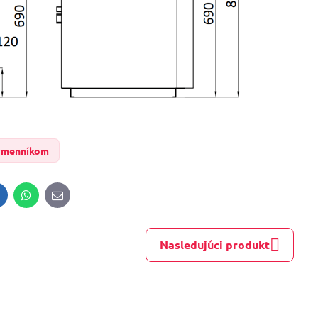
výmenníkom
inkedIn
WhatsApp
E-
mail
Nasledujúci produkt