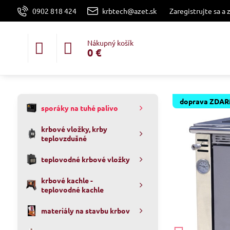
0902 818 424
krbtech@azet.sk
Zaregistrujte sa a 
Nákupný košík
0 €
doprava ZDA
sporáky na tuhé palivo
krbové vložky, krby
teplovzdušné
teplovodné krbové vložky
krbové kachle -
teplovodné kachle
materiály na stavbu krbov