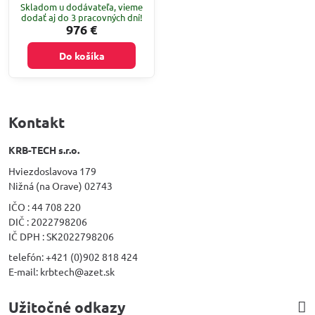
Skladom u dodávateľa, vieme
dodať aj do 3 pracovných dní!
976 €
Do košíka
Kontakt
KRB-TECH s.r.o.
Hviezdoslavova 179
Nižná (na Orave) 02743
IČO : 44 708 220
DIČ : 2022798206
IČ DPH : SK2022798206
telefón: +421 (0)902 818 424
E-mail: krbtech@azet.sk
Užitočné odkazy