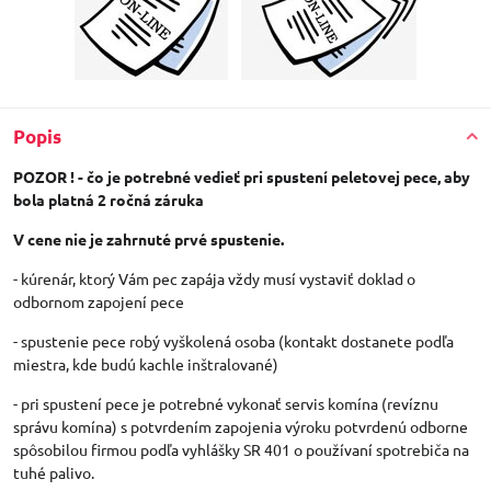
Popis
POZOR ! - čo je potrebné vedieť pri spustení peletovej pece, aby
bola platná 2 ročná záruka
V cene nie je zahrnuté prvé spustenie.
- kúrenár, ktorý Vám pec zapája vždy musí vystaviť doklad o
odbornom zapojení pece
- spustenie pece robý vyškolená osoba (kontakt dostanete podľa
miestra, kde budú kachle inštralované)
- pri spustení pece je potrebné vykonať servis komína (revíznu
správu komína) s potvrdením zapojenia výroku potvrdenú odborne
spôsobilou firmou podľa vyhlášky SR 401 o používaní spotrebiča na
tuhé palivo.