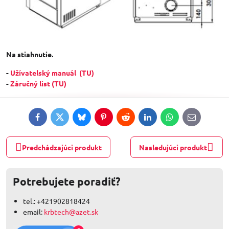
Na stiahnutie.
-
Užívatelský manuál (TU)
-
Záručný list (TU)
Facebook
Twitter
Bluesky
Pinterest
Reddit
LinkedIn
WhatsApp
E-
mail
Predchádzajúci produkt
Nasledujúci produkt
Potrebujete poradiť?
tel.: +421902818424
email:
krbtech@azet.sk