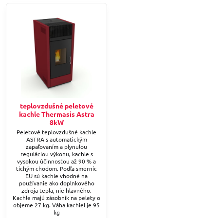
teplovzdušné peletové
kachle Thermasis Astra
8kW
Peletové teplovzdušné kachle
ASTRA s automatickým
zapaľovaním a plynulou
reguláciou výkonu, kachle s
vysokou účinnosťou až 90 % a
tichým chodom. Podľa smerníc
EU sú kachle vhodné na
používanie ako doplnkového
zdroja tepla, nie hlavného.
Kachle majú zásobník na pelety o
objeme 27 kg. Váha kachiel je 95
kg