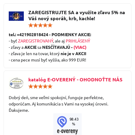
ZAREGISTRUJTE SA a využite zľavu 5% na
Váš nový sporák, krb, kachle!
Hodnotenie:
5
/
tel.: +421902818424 - PODMIENKY AKCIE:
5
- byť
ZAREGISTROVANÝ
, ale aj
PRIHLÁSENÝ
- zľavy a
AKCIE
sa
NESČÍTAVAJÚ -
(VIAC)
- zľava je len na tovar, ktorý
nie je v AKCII
- cena pece musí byť vyššia, ako 999 EUR!
katalóg E-OVERENÝ - OHODNOŤTE NÁS
Hodnotenie:
5
/
Dobrý deň, sme veľmi spokojní, funguje perfektne,
5
odporúčam. Aj komunikácia s Vami na vysokej úrovni.
Ďakujeme.