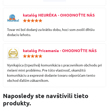
katalóg HEURÉKA - OHODNOŤTE NÁS
Hodnotenie:
5
/
Tovar mi bol dodaný za krátku dobu, hoci som zvolil dlhšiu
5
dodaciu lehotu.
katalóg Pricemania - OHODNOŤTE NÁS
Hodnotenie:
5
/
Vynikajúca (trpezlivá) komunikácia s pracovníkom obchodu pri
5
riešení mini problému. Pre túto vlastnosť, okamžitú
komunikáciu a expresné dodanie tovaru odporúčam tento
obchod ďalším zákazníkom.
Naposledy ste navštívili tieto
produkty.