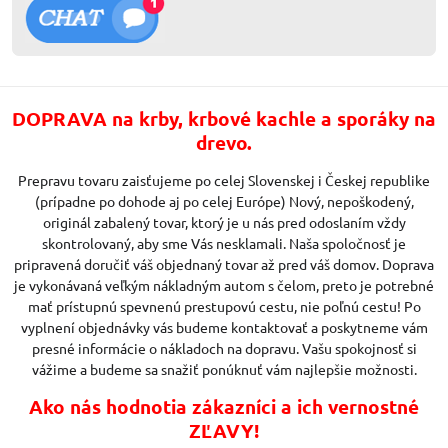
DOPRAVA na krby, krbové kachle a sporáky na
drevo.
Prepravu tovaru zaisťujeme po celej Slovenskej i Českej republike
(prípadne po dohode aj po celej Európe) Nový, nepoškodený,
originál zabalený tovar, ktorý je u nás pred odoslaním vždy
skontrolovaný, aby sme Vás nesklamali. Naša spoločnosť je
pripravená doručiť váš objednaný tovar až pred váš domov. Doprava
je vykonávaná veľkým nákladným autom s čelom, preto je potrebné
mať prístupnú spevnenú prestupovú cestu, nie poľnú cestu! Po
vyplnení objednávky vás budeme kontaktovať a poskytneme vám
presné informácie o nákladoch na dopravu. Vašu spokojnosť si
vážime a budeme sa snažiť ponúknuť vám najlepšie možnosti.
Ako nás hodnotia zákazníci a ich vernostné
ZĽAVY!