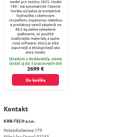
model pre sezónu 2025. Model
18X : má automatické čistenie
horáka súčasťou je kompletná
hydraulika s obehovým
čerpadlom, expanznou nádobou
a pretlakový ventil zásobník na
48,5 kg paliva vylepšené
spaľovanie, sú použité
kvalitnejšie materiály a úplne
nový software, ktorý je ešte
úspornejší a ekologickejší ako
starý model.
Skladom u dodávateľa, vieme
dodať aj do 3 pracovných dní!
2699 €
Do košíka
Kontakt
KRB-TECH s.r.o.
Hviezdoslavova 179
Nižná (na Orave) 02743