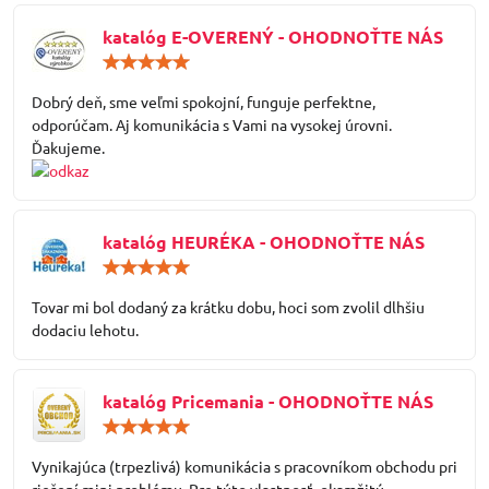
katalóg E-OVERENÝ - OHODNOŤTE NÁS
Hodnotenie:
5
/
Dobrý deň, sme veľmi spokojní, funguje perfektne,
5
odporúčam. Aj komunikácia s Vami na vysokej úrovni.
Ďakujeme.
katalóg HEURÉKA - OHODNOŤTE NÁS
Hodnotenie:
5
/
Tovar mi bol dodaný za krátku dobu, hoci som zvolil dlhšiu
5
dodaciu lehotu.
katalóg Pricemania - OHODNOŤTE NÁS
Hodnotenie:
5
/
Vynikajúca (trpezlivá) komunikácia s pracovníkom obchodu pri
5
riešení mini problému. Pre túto vlastnosť, okamžitú