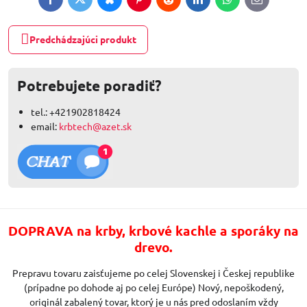
Facebook
Twitter
Bluesky
Pinterest
Reddit
LinkedIn
WhatsApp
E-
mail
Predchádzajúci produkt
Potrebujete poradiť?
tel.: +421902818424
email:
krbtech@azet.sk
DOPRAVA na krby, krbové kachle a sporáky na
drevo.
Prepravu tovaru zaisťujeme po celej Slovenskej i Českej republike
(prípadne po dohode aj po celej Európe) Nový, nepoškodený,
originál zabalený tovar, ktorý je u nás pred odoslaním vždy