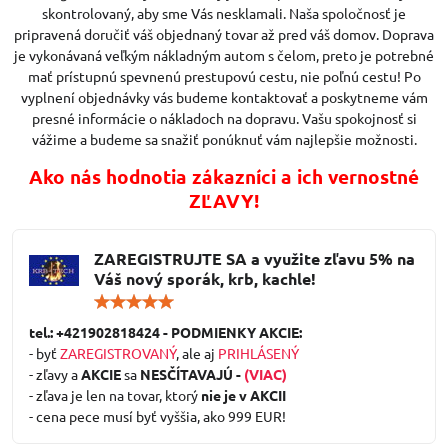
skontrolovaný, aby sme Vás nesklamali. Naša spoločnosť je
pripravená doručiť váš objednaný tovar až pred váš domov. Doprava
je vykonávaná veľkým nákladným autom s čelom, preto je potrebné
mať prístupnú spevnenú prestupovú cestu, nie poľnú cestu! Po
vyplnení objednávky vás budeme kontaktovať a poskytneme vám
presné informácie o nákladoch na dopravu. Vašu spokojnosť si
vážime a budeme sa snažiť ponúknuť vám najlepšie možnosti.
Ako nás hodnotia zákazníci a ich vernostné
ZĽAVY!
ZAREGISTRUJTE SA a využite zľavu 5% na
Váš nový sporák, krb, kachle!
Hodnotenie:
5
/
tel.: +421902818424 - PODMIENKY AKCIE:
5
- byť
ZAREGISTROVANÝ
, ale aj
PRIHLÁSENÝ
- zľavy a
AKCIE
sa
NESČÍTAVAJÚ -
(VIAC)
- zľava je len na tovar, ktorý
nie je v AKCII
- cena pece musí byť vyššia, ako 999 EUR!