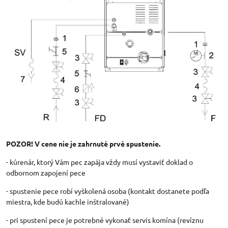
POZOR! V cene nie je zahrnuté prvé spustenie.
- kúrenár, ktorý Vám pec zapája vždy musí vystaviť doklad o
odbornom zapojení pece
- spustenie pece robí vyškolená osoba (kontakt dostanete podľa
miestra, kde budú kachle inštralované)
- pri spustení pece je potrebné vykonať servis komína (revíznu