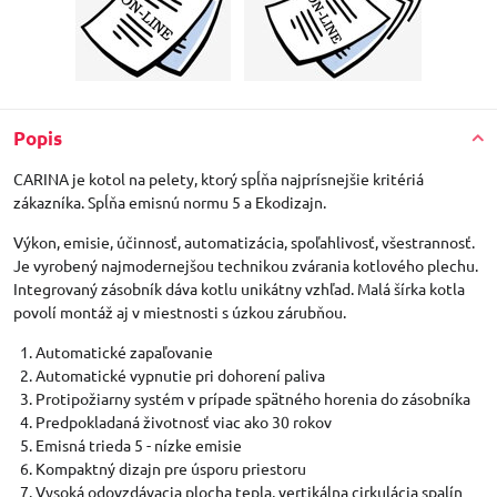
Popis
CARINA je kotol na pelety, ktorý spĺňa najprísnejšie kritériá
zákazníka. Spĺňa emisnú normu 5 a Ekodizajn.
Výkon, emisie, účinnosť, automatizácia, spoľahlivosť, všestrannosť.
Je vyrobený najmodernejšou technikou zvárania kotlového plechu.
Integrovaný zásobník dáva kotlu unikátny vzhľad. Malá šírka kotla
povolí montáž aj v miestnosti s úzkou zárubňou.
Automatické zapaľovanie
Automatické vypnutie pri dohorení paliva
Protipožiarny systém v prípade spätného horenia do zásobníka
Predpokladaná životnosť viac ako 30 rokov
Emisná trieda 5 - nízke emisie
Kompaktný dizajn pre úsporu priestoru
Vysoká odovzdávacia plocha tepla, vertikálna cirkulácia spalín