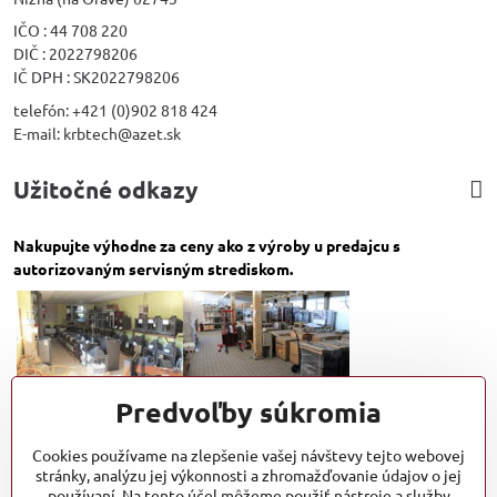
IČO : 44 708 220
DIČ : 2022798206
IČ DPH : SK2022798206
telefón: +421 (0)902 818 424
E-mail: krbtech@azet.sk
Užitočné odkazy
Nakupujte výhodne za ceny ako z výroby u predajcu s
autorizovaným servisným strediskom.
Predvoľby súkromia
Cookies používame na zlepšenie vašej návštevy tejto webovej
stránky, analýzu jej výkonnosti a zhromažďovanie údajov o jej
používaní. Na tento účel môžeme použiť nástroje a služby