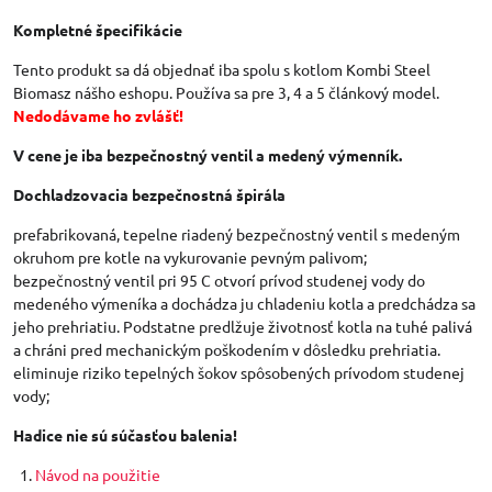
Kompletné špecifikácie
Tento produkt sa dá objednať iba spolu s kotlom Kombi Steel
Biomasz nášho eshopu. Používa sa pre 3, 4 a 5 článkový model.
Nedodávame ho zvlášť!
V cene je iba bezpečnostný ventil a medený výmenník.
Dochladzovacia bezpečnostná špirála
prefabrikovaná, tepelne riadený bezpečnostný ventil s medeným
okruhom pre kotle na vykurovanie pevným palivom;
bezpečnostný ventil pri 95 C otvorí prívod studenej vody do
medeného výmeníka a dochádza ju chladeniu kotla a predchádza sa
jeho prehriatiu. Podstatne predlžuje životnosť kotla na tuhé palivá
a chráni pred mechanickým poškodením v dôsledku prehriatia.
eliminuje riziko tepelných šokov spôsobených prívodom studenej
vody;
Hadice nie sú súčasťou balenia!
Návod na použitie