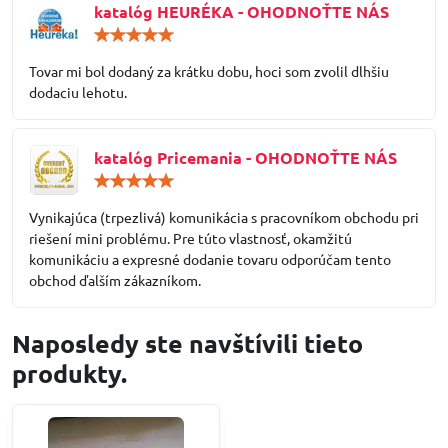
katalóg HEURÉKA - OHODNOŤTE NÁS
Hodnotenie:
5
/
Tovar mi bol dodaný za krátku dobu, hoci som zvolil dlhšiu
5
dodaciu lehotu.
katalóg Pricemania - OHODNOŤTE NÁS
Hodnotenie:
5
/
Vynikajúca (trpezlivá) komunikácia s pracovníkom obchodu pri
5
riešení mini problému. Pre túto vlastnosť, okamžitú
komunikáciu a expresné dodanie tovaru odporúčam tento
obchod ďalším zákazníkom.
Naposledy ste navštívili tieto
produkty.