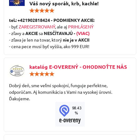
Váš nový sporák, krb, kachle!
Hodnotenie:
5
/
tel.: +421902818424 - PODMIENKY AKCIE:
5
- byť
ZAREGISTROVANÝ
, ale aj
PRIHLÁSENÝ
- zľavy a
AKCIE
sa
NESČÍTAVAJÚ -
(VIAC)
- zľava je len na tovar, ktorý
nie je v AKCII
- cena pece musí byť vyššia, ako 999 EUR!
katalóg E-OVERENÝ - OHODNOŤTE NÁS
Hodnotenie:
5
/
Dobrý deň, sme veľmi spokojní, funguje perfektne,
5
odporúčam. Aj komunikácia s Vami na vysokej úrovni.
Ďakujeme.