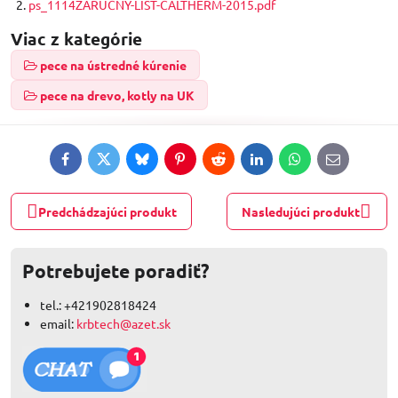
ps_1114ZARUCNY-LIST-CALTHERM-2015.pdf
Viac z kategórie
pece na ústredné kúrenie
pece na drevo, kotly na UK
Facebook
Twitter
Bluesky
Pinterest
Reddit
LinkedIn
WhatsApp
E-
mail
Predchádzajúci produkt
Nasledujúci produkt
Potrebujete poradiť?
tel.: +421902818424
email:
krbtech@azet.sk