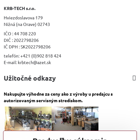
KRB-TECH s.r.o.
Hviezdoslavova 179
Nižná (na Orave) 02743
IČO : 44 708 220
DIČ : 2022798206
IČ DPH : SK2022798206
telefón: +421 (0)902 818 424
E-mail: krbtech@azet.sk
Užitočné odkazy
Nakupujte výhodne za ceny ako z výroby u predajcu s
autorizovaným servisným strediskom.