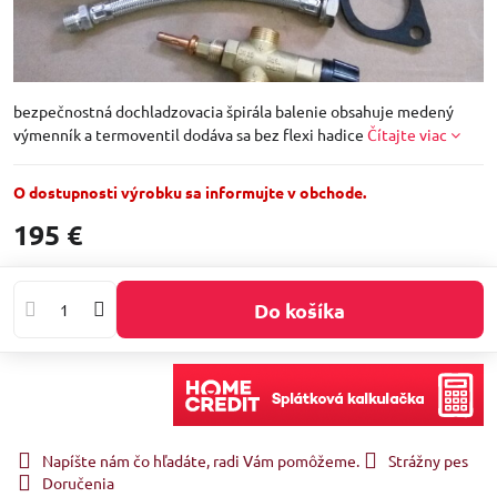
bezpečnostná dochladzovacia špirála balenie obsahuje medený
výmenník a termoventil dodáva sa bez flexi hadice
Čítajte viac
O dostupnosti výrobku sa informujte v obchode.
195 €
Do košíka
Napíšte nám čo hľadáte, radi Vám pomôžeme.
Strážny pes
Doručenia