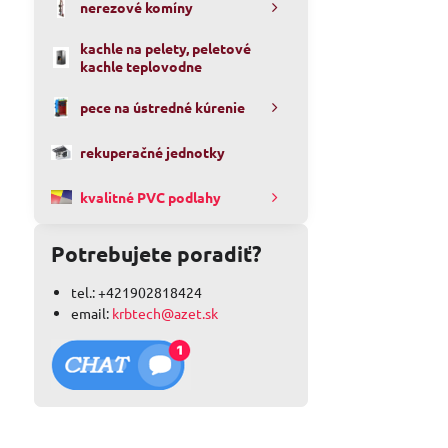
nerezové komíny
kachle na pelety, peletové
kachle teplovodne
pece na ústredné kúrenie
rekuperačné jednotky
kvalitné PVC podlahy
Potrebujete poradiť?
tel.: +421902818424
email:
krbtech@azet.sk