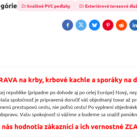
egórie
kvalitné PVC podlahy
Exteriérové terasové dla
Facebook
Twitter
Bluesky
Pinterest
Reddit
L
AVA na krby, krbové kachle a sporáky na d
ej republike (prípadne po dohode aj po celej Európe) Nový, nep
Naša spoločnosť je pripravená doručiť váš objednaný tovar až
vnenú prestupovú cestu, nie poľnú cestu! Po vyplnení objedn
 dopravu. Vašu spokojnosť si vážime a budeme sa snažiť ponúkn
 nás hodnotia zákazníci a ich vernostné ZĽ