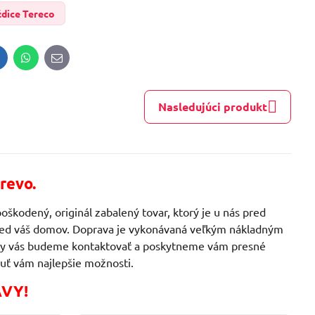
ždice Tereco
inkedIn
WhatsApp
E-
mail
Nasledujúci produkt
revo.
oškodený, originál zabalený tovar, ktorý je u nás pred
 pred váš domov. Doprava je vykonávaná veľkým nákladným
ávky vás budeme kontaktovať a poskytneme vám presné
uť vám najlepšie možnosti.
AVY!