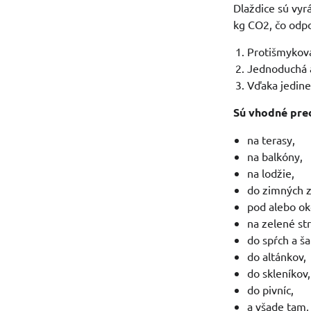
Dlaždice sú vyr
kg CO2, čo odpo
Protišmyková
Jednoduchá a 
Vďaka jedine
Sú vhodné pre
na terasy,
na balkóny,
na lodžie,
do zimných z
pod alebo ok
na zelené st
do spŕch a ša
do altánkov,
do skleníkov,
do pivníc,
a všade tam,