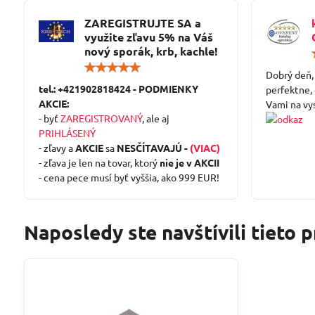
ZAREGISTRUJTE SA a
využite zľavu 5% na Váš
nový sporák, krb, kachle!
Hodnotenie:
Dobrý deň,
5
tel.: +421902818424 - PODMIENKY
/
perfektne,
5
AKCIE:
Vami na vy
- byť
ZAREGISTROVANÝ
, ale aj
PRIHLÁSENÝ
- zľavy a
AKCIE
sa
NESČÍTAVAJÚ -
(VIAC)
- zľava je len na tovar, ktorý
nie je v AKCII
- cena pece musí byť vyššia, ako 999 EUR!
Naposledy ste navštívili tieto 