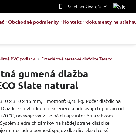
Panel používateľa
ať
Obchodné podmienky
Kontakt
dokumenty na stiahnu
alitné PVC podlahy
Exteriérové terasové dlaždice Tereco
itná gumená dlažba
CO Slate natural
310 x 310 x 15 mm, Hmotnosť: 0,48 kg. Počet dlaždíc na
 Dlaždice sú vhodné do exteriéru a odolávajú teplotám od
+70 °C, no svoje využitie nájdu aj v interiéri a vlhkom
. Systém siedmich zámkov na každej strane dlaždice
je mimoriadnu pevnosť spojov dlaždíc. Dlaždice sú