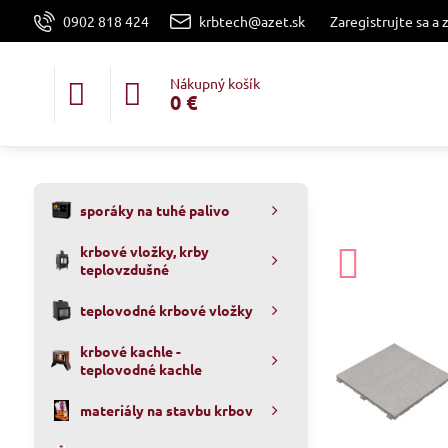
0902 818 424
krbtech@azet.sk
Zaregistrujte sa a 
Nákupný košík
0 €
sporáky na tuhé palivo
krbové vložky, krby
teplovzdušné
teplovodné krbové vložky
krbové kachle -
teplovodné kachle
materiály na stavbu krbov