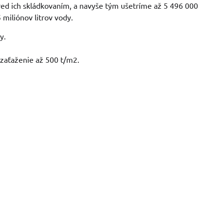
red ich skládkovaním, a navyše tým ušetríme až 5 496 000
miliónov litrov vody.
y.
 zaťaženie až 500 t/m2.