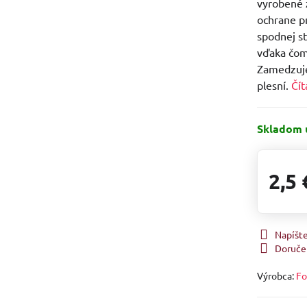
vyrobené 
ochrane p
spodnej s
vďaka čom
Zamedzuje
plesní.
Čít
Skladom 
2,5 
Napíšt
Doruče
Výrobca:
Fo