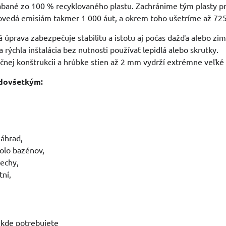
ábané zo 100 % recyklovaného plastu. Zachránime tým plasty p
vedá emisiám takmer 1 000 áut, a okrem toho ušetríme až 725 
 úprava zabezpečuje stabilitu a istotu aj počas dažďa alebo zim
rýchla inštalácia bez nutnosti používať lepidlá alebo skrutky.
čnej konštrukcii a hrúbke stien až 2 mm vydrží extrémne veľké
dovšetkým:
áhrad,
olo bazénov,
rechy,
tní,
 kde potrebujete