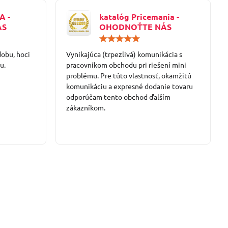
A -
katalóg Pricemania -
ÁS
OHODNOŤTE NÁS
Hodnotenie:
Hodnotenie:
5
5
dobu, hoci
/
Vynikajúca (trpezlivá) komunikácia s
/
5
5
u.
pracovníkom obchodu pri riešení mini
problému. Pre túto vlastnosť, okamžitú
komunikáciu a expresné dodanie tovaru
odporúčam tento obchod ďalším
zákazníkom.