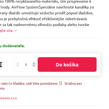
zo 100% recyklovaného materiálu, čím prispievame k
rírody. AirFlow SystemŠpeciálne navrhnuté kanáliky zo
trany dlaždíc umožňujú vzduchu prúdiť popod dlaždice,
u je prebytočná vlhkosť efektívnejšie odvetrávaná.
 sa tak nadmernému vlhnutiu podlahy alebo tvorbe
ajte viac
u dodávateľa.
€
Do košíka
e nám čo hľadáte, radi Vám pomôžeme.
Strážny pes
nia
rtemix s.r.o.