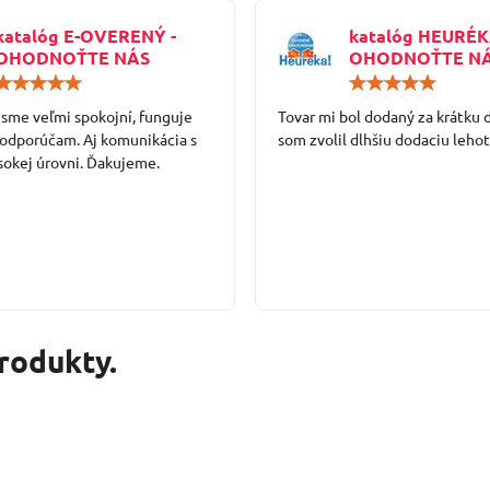
katalóg E-OVERENÝ -
katalóg HEURÉK
OHODNOŤTE NÁS
OHODNOŤTE N
Hodnotenie:
5
 sme veľmi spokojní, funguje
/
Tovar mi bol dodaný za krátku 
5
 odporúčam. Aj komunikácia s
som zvolil dlhšiu dodaciu lehot
sokej úrovni. Ďakujeme.
produkty.