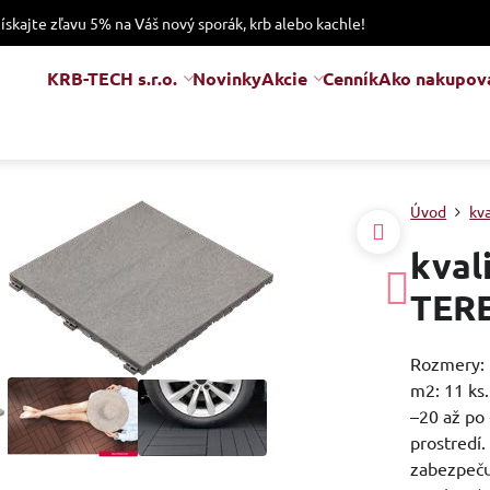
získajte zľavu 5% na Váš nový sporák, krb alebo kachle!
KRB-TECH s.r.o.
Novinky
Akcie
Cenník
Ako nakupov
Úvod
kv
kval
TERE
Rozmery: 
m2: 11 ks.
–20 až po 
prostredí
zabezpeču