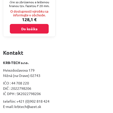
číre so zbrúsenou a leštenou
hranou tzv. fazetou F 20 mm.
O dostupnosti výrobku sa
informujte v obchode.
128,1 €
Do košíka
Kontakt
KRB-TECH s.r.o.
Hviezdoslavova 179
Nižná (na Orave) 02743
IČO : 44 708 220
DIČ : 2022798206
IČ DPH : SK2022798206
telefón: +421 (0)902 818 424
E-mail: krbtech@azet.sk