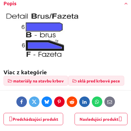
Popis
Viac z kategórie
materiály na stavbu krbov
sklá pred krbové pece
Facebook
Twitter
Bluesky
Pinterest
Reddit
LinkedIn
WhatsApp
E-
mail
Predchádzajúci produkt
Nasledujúci produkt