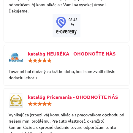
odporúčam. Aj komunikácia s Vami na vysokej úrovni.
Ďakujeme.
katalóg HEURÉKA - OHODNOŤTE NÁS
Hodnotenie:
5
/
Tovar mi bol dodaný za krátku dobu, hoci som zvolil dlhšiu
5
dodaciu lehotu.
katalóg Pricemania - OHODNOŤTE NÁS
Hodnotenie:
5
/
Vynikajúca (trpezlivá) komunikácia s pracovníkom obchodu pri
5
riešení mini problému. Pre túto vlastnosť, okamžitú
komunikáciu a expresné dodanie tovaru odporúčam tento