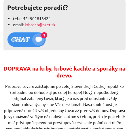
Potrebujete poradiť?
tel.: +421902818424
email:
krbtech@azet.sk
DOPRAVA na krby, krbové kachle a sporáky na
drevo.
Prepravu tovaru zaisťujeme po celej Slovenskej i Českej republike
(prípadne po dohode aj po celej Európe) Nový, nepoškodený,
originál zabalený tovar, ktorý je u nás pred odoslaním vždy
skontrolovaný, aby sme Vás nesklamali. Naša spoločnosť je
pripravená doručiť váš objednaný tovar až pred váš domov. Doprava
je vykonávaná veľkým nákladným autom s čelom, preto je potrebné
mať prístupnú spevnenú prestupovú cestu, nie poľnú cestu! Po
vyplnení objednávky vás budeme kontaktovať a poskytneme vám