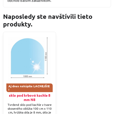
obchod ďalším zákazníkom.
Naposledy ste navštívili tieto
produkty.
Aj dnes nakúpite LACNEJŠIE
!
sklo pod krbové kachle 8
mm N8
Tvrdené sklo pod kachle v tvare
skoseného oblúka 100 cm x 110
cm, hrúbka skla je 8 mm, sklo je