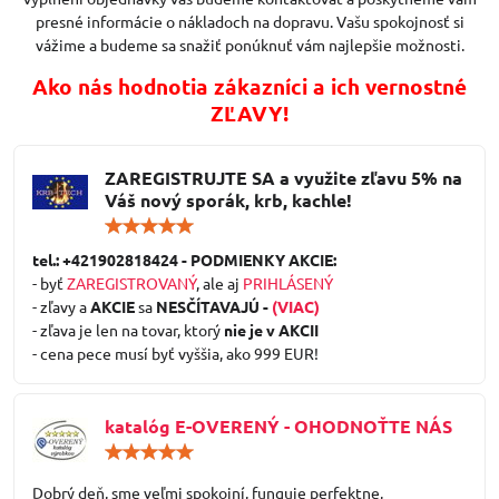
presné informácie o nákladoch na dopravu. Vašu spokojnosť si
vážime a budeme sa snažiť ponúknuť vám najlepšie možnosti.
Ako nás hodnotia zákazníci a ich vernostné
ZĽAVY!
ZAREGISTRUJTE SA a využite zľavu 5% na
Váš nový sporák, krb, kachle!
Hodnotenie:
5
/
tel.: +421902818424 - PODMIENKY AKCIE:
5
- byť
ZAREGISTROVANÝ
, ale aj
PRIHLÁSENÝ
- zľavy a
AKCIE
sa
NESČÍTAVAJÚ -
(VIAC)
- zľava je len na tovar, ktorý
nie je v AKCII
- cena pece musí byť vyššia, ako 999 EUR!
katalóg E-OVERENÝ - OHODNOŤTE NÁS
Hodnotenie:
5
/
Dobrý deň, sme veľmi spokojní, funguje perfektne,
5