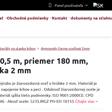
Panel používateľa
ať
Obchodné podmienky
Kontakt
dokumenty na stiahnu
teriály na stavbu krbov
dymovody čierne oceľové 2mm
 0,5 m, priemer 180 mm,
ka 2 mm
výrobu je žiaruvzdorná oceľ o hrúbke 2 mm. Materiál je
napojenie krbov a pecí . Odolnosť žiaruvzdornej ocele je
ateriál spĺňa tieto podmienky: ISO 9001:2000CE: CPD
W6 - Akosť ocele: S235JRGZ PN-EN 10155
Čítajte viac