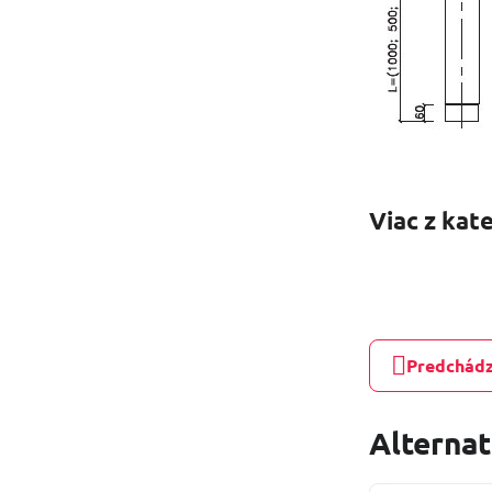
Viac z kat
Predchádz
Alterna