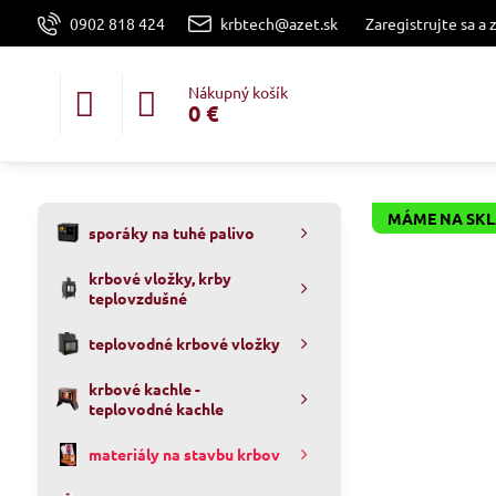
0902 818 424
krbtech@azet.sk
Zaregistrujte sa a 
Nákupný košík
0 €
MÁME NA SK
sporáky na tuhé palivo
krbové vložky, krby
teplovzdušné
teplovodné krbové vložky
krbové kachle -
teplovodné kachle
materiály na stavbu krbov