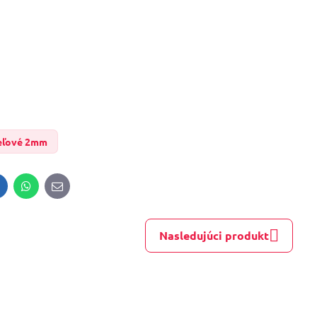
eľové 2mm
inkedIn
WhatsApp
E-
mail
Nasledujúci produkt