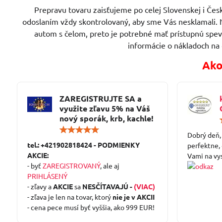
Prepravu tovaru zaisťujeme po celej Slovenskej i Česk
odoslaním vždy skontrolovaný, aby sme Vás nesklamali. 
autom s čelom, preto je potrebné mať prístupnú spe
informácie o nákladoch na
Ako
ZAREGISTRUJTE SA a
využite zľavu 5% na Váš
nový sporák, krb, kachle!
Hodnotenie:
Dobrý deň,
5
tel.: +421902818424 - PODMIENKY
/
perfektne,
5
AKCIE:
Vami na vy
- byť
ZAREGISTROVANÝ
, ale aj
PRIHLÁSENÝ
- zľavy a
AKCIE
sa
NESČÍTAVAJÚ -
(VIAC)
- zľava je len na tovar, ktorý
nie je v AKCII
- cena pece musí byť vyššia, ako 999 EUR!