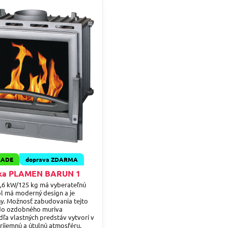
LADE
doprava ZDARMA
žka PLAMEN BARUN 1
,6 kW/125 kg má vyberateľnú
l má moderný design a je
iny. Možnosť zabudovania tejto
 do ozdobného muriva
ľa vlastných predstáv vytvorí v
íjemnú a útulnú atmosféru.