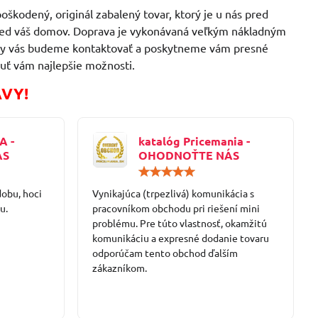
oškodený, originál zabalený tovar, ktorý je u nás pred
 pred váš domov. Doprava je vykonávaná veľkým nákladným
ávky vás budeme kontaktovať a poskytneme vám presné
uť vám najlepšie možnosti.
AVY!
A -
katalóg Pricemania -
ÁS
OHODNOŤTE NÁS
Hodnotenie:
Hodnotenie:
5
5
dobu, hoci
/
Vynikajúca (trpezlivá) komunikácia s
/
5
5
u.
pracovníkom obchodu pri riešení mini
problému. Pre túto vlastnosť, okamžitú
komunikáciu a expresné dodanie tovaru
odporúčam tento obchod ďalším
zákazníkom.