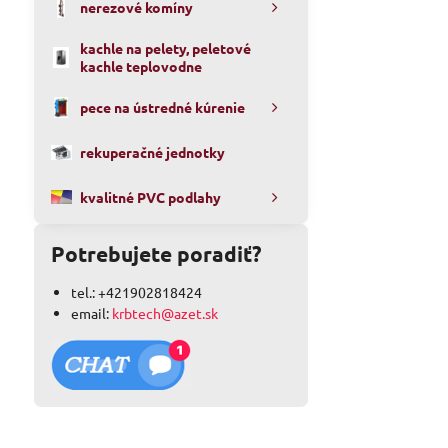
nerezové komíny
kachle na pelety, peletové
kachle teplovodne
pece na ústredné kúrenie
rekuperačné jednotky
kvalitné PVC podlahy
Potrebujete poradiť?
tel.: +421902818424
email:
krbtech@azet.sk