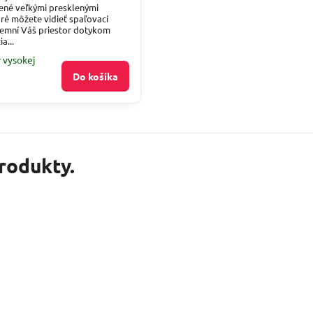
ené veľkými presklenými
oré môžete vidieť spaľovací
íjemní Váš priestor dotykom
a...
r vysokej
Do košíka
produkty.