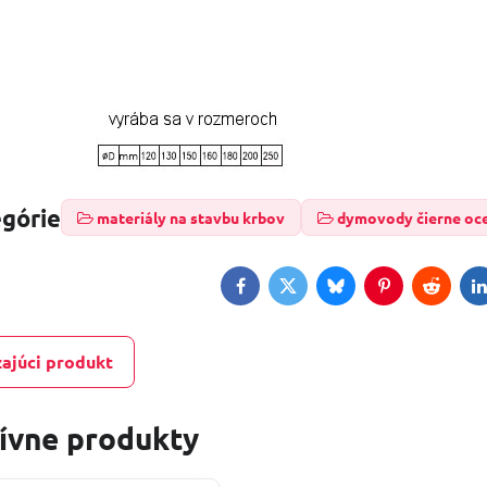
egórie
materiály na stavbu krbov
dymovody čierne oc
Facebook
Twitter
Bluesky
Pinterest
Reddit
L
ajúci produkt
tívne produkty