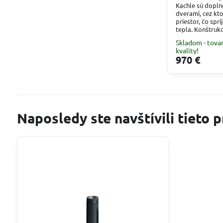
Kachle sú dopln
dverami, cez kt
priestor, čo spr
tepla. Konštrukci
Skladom - tova
kvality!
970 €
Naposledy ste navštívili tieto 