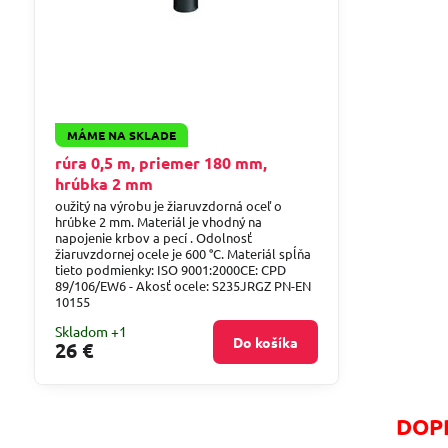
MÁME NA SKLADE
rúra 0,5 m, priemer 180 mm,
hrúbka 2 mm
oužitý na výrobu je žiaruvzdorná oceľ o
hrúbke 2 mm. Materiál je vhodný na
napojenie krbov a pecí . Odolnosť
žiaruvzdornej ocele je 600 °C. Materiál spĺňa
tieto podmienky: ISO 9001:2000CE: CPD
89/106/EW6 - Akosť ocele: S235JRGZ PN-EN
10155
Skladom +1
Do košíka
26 €
DOPR