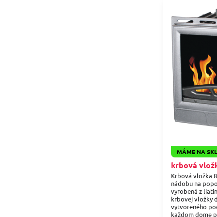
MÁME NA SK
krbová vlo
Krbová vložka 8
nádobu na popo
vyrobená z liat
krbovej vložky
vytvoreného pod
každom dome pr