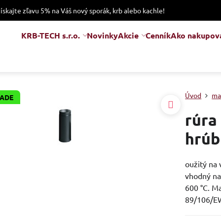
získajte zľavu 5% na Váš nový sporák, krb alebo kachle!
KRB-TECH s.r.o.
Novinky
Akcie
Cenník
Ako nakupov
Úvod
ma
LADE
rúra
hrúb
oužitý na 
vhodný na 
600 °C. M
89/106/E