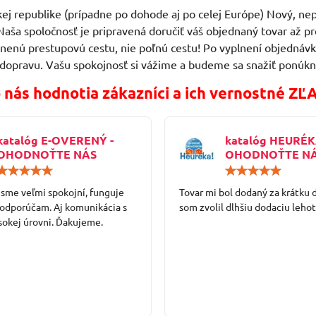
ej republike (prípadne po dohode aj po celej Európe) Nový, nep
Naša spoločnosť je pripravená doručiť váš objednaný tovar až
vnenú prestupovú cestu, nie poľnú cestu! Po vyplnení objedn
 dopravu. Vašu spokojnosť si vážime a budeme sa snažiť ponúkn
 nás hodnotia zákazníci a ich vernostné ZĽ
katalóg E-OVERENÝ -
katalóg HEURÉK
OHODNOŤTE NÁS
OHODNOŤTE N
Hodnotenie:
5
 sme veľmi spokojní, funguje
/
Tovar mi bol dodaný za krátku 
5
 odporúčam. Aj komunikácia s
som zvolil dlhšiu dodaciu lehot
sokej úrovni. Ďakujeme.