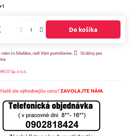
+1
€
Do košíka
e nám čo hľadáte, radi Vám pomôžeme.
Strážny pes
nia
RCO Sp. z o.o.
Našli ste výhodnejšiu cenu?
ZAVOLAJTE NÁM.