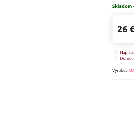
Skladom 
26 
Napíšt
Doruče
Výrobca:
DA