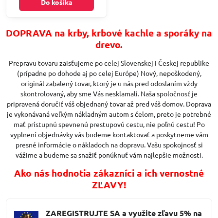
Do košíka
DOPRAVA na krby, krbové kachle a sporáky na
drevo.
Prepravu tovaru zaisťujeme po celej Slovenskej i Českej republike
(prípadne po dohode aj po celej Európe) Nový, nepoškodený,
originál zabalený tovar, ktorý je u nás pred odoslaním vždy
skontrolovaný, aby sme Vás nesklamali. Naša spoločnosť je
pripravená doručiť váš objednaný tovar až pred váš domov. Doprava
je vykonávaná veľkým nákladným autom s čelom, preto je potrebné
mať prístupnú spevnenú prestupovú cestu, nie poľnú cestu! Po
vyplnení objednávky vás budeme kontaktovať a poskytneme vám
presné informácie o nákladoch na dopravu. Vašu spokojnosť si
vážime a budeme sa snažiť ponúknuť vám najlepšie možnosti.
Ako nás hodnotia zákazníci a ich vernostné
ZĽAVY!
ZAREGISTRUJTE SA a využite zľavu 5% na