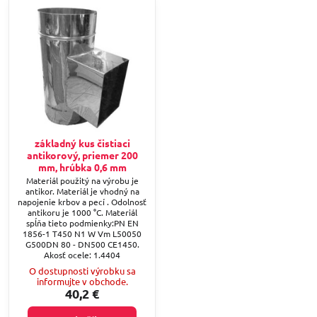
základný kus čistiaci
antikorový, priemer 200
mm, hrúbka 0,6 mm
Materiál použitý na výrobu je
antikor. Materiál je vhodný na
napojenie krbov a pecí . Odolnosť
antikoru je 1000 °C. Materiál
spĺňa tieto podmienky:PN EN
1856-1 T450 N1 W Vm L50050
G500DN 80 - DN500 CE1450.
Akosť ocele: 1.4404
O dostupnosti výrobku sa
informujte v obchode.
40,2 €