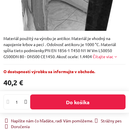
Materiál použitý na výrobu je antikor. Materiál je vhodný na
napojenie krbov a pecí . Odolnosť antikoru je 1000 °C. Materiál
spĺňa tieto podmienky:PN EN 1856-1 T450 N1 W Vm L50050
G500DN 80 - DN500 CE1450. Akosť ocele: 1.4404
Čítajte viac
O dostupnosti výrobku sa informujte v obchode.
40,2 €
Do košíka
Napíšte nám čo hľadáte, radi Vám pomôžeme.
Strážny pes
Doručenia