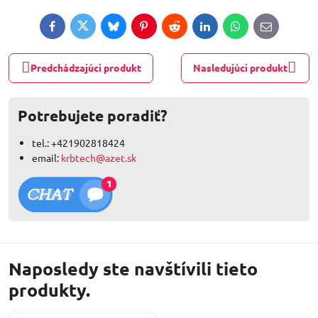
Facebook
Twitter
Bluesky
Pinterest
Reddit
LinkedIn
WhatsApp
E-
mail
Predchádzajúci produkt
Nasledujúci produkt
Potrebujete poradiť?
tel.: +421902818424
email:
krbtech@azet.sk
Naposledy ste navštívili tieto
produkty.