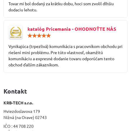
/
Tovar mi bol dodaný za krátku dobu, hoci som zvolil dlhšiu
5
dodaciu lehotu.
katalóg Pricemania - OHODNOŤTE NÁS
Hodnotenie:
5
/
Vynikajúca (trpezlivá) komunikácia s pracovníkom obchodu pri
5
riešení mini problému. Pre túto vlastnosť, okamžitú
komunikáciu a expresné dodanie tovaru odporúčam tento
obchod ďalším zákazníkom.
Kontakt
KRB-TECH s.r.o.
Hviezdoslavova 179
Nižná (na Orave) 02743
IČO : 44 708 220