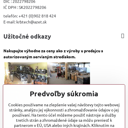
DIČ : 2022798206
IČ DPH : SK2022798206
telefón: +421 (0)902 818 424
E-mail: krbtech@azet.sk
Užitočné odkazy
Nakupujte výhodne za ceny ako z výroby u predajcu s
autorizovaným servisným strediskom.
Predvoľby súkromia
Cookies používame na zlepšenie vašej návštevy tejto webovej
stránky, analýzu jej výkonnosti a zhromažďovanie údajov o jej
používaní. Na tento účel môžeme použiť nástroje a služby
tretích strán a zhromaždené údaje sa môžu preniesť k
partnerom v EÚ, USA alebo iných krajinách. Kliknutím na