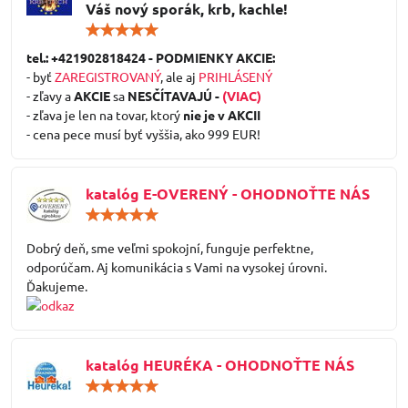
Váš nový sporák, krb, kachle!
Hodnotenie:
5
/
tel.: +421902818424 - PODMIENKY AKCIE:
5
- byť
ZAREGISTROVANÝ
, ale aj
PRIHLÁSENÝ
- zľavy a
AKCIE
sa
NESČÍTAVAJÚ -
(VIAC)
- zľava je len na tovar, ktorý
nie je v AKCII
- cena pece musí byť vyššia, ako 999 EUR!
katalóg E-OVERENÝ - OHODNOŤTE NÁS
Hodnotenie:
5
/
Dobrý deň, sme veľmi spokojní, funguje perfektne,
5
odporúčam. Aj komunikácia s Vami na vysokej úrovni.
Ďakujeme.
katalóg HEURÉKA - OHODNOŤTE NÁS
Hodnotenie:
5