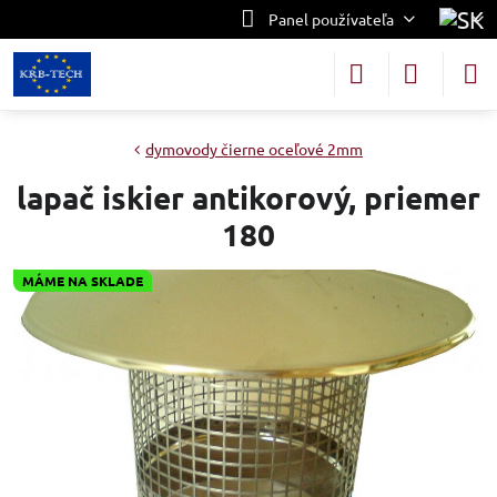
Panel používateľa
dymovody čierne oceľové 2mm
lapač iskier antikorový, priemer
180
MÁME NA SKLADE