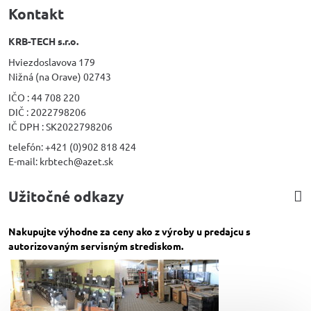
Kontakt
KRB-TECH s.r.o.
Hviezdoslavova 179
Nižná (na Orave) 02743
IČO : 44 708 220
DIČ : 2022798206
IČ DPH : SK2022798206
telefón: +421 (0)902 818 424
E-mail: krbtech@azet.sk
Užitočné odkazy
Nakupujte výhodne za ceny ako z výroby u predajcu s
autorizovaným servisným strediskom.