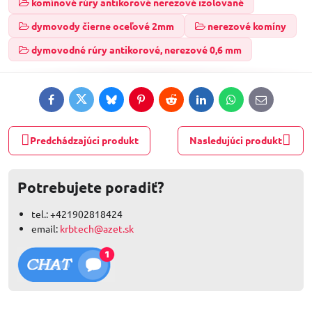
komínové rúry antikorové nerezové izolované
dymovody čierne oceľové 2mm
nerezové komíny
dymovodné rúry antikorové, nerezové 0,6 mm
Facebook
Twitter
Bluesky
Pinterest
Reddit
LinkedIn
WhatsApp
E-
mail
Predchádzajúci produkt
Nasledujúci produkt
Potrebujete poradiť?
tel.: +421902818424
email:
krbtech@azet.sk