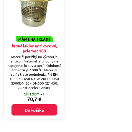
MÁME NA SKLADE
lapač iskier antikorový,
priemer 180
Materiál použitý na výrobu je
antikor. Materiál je vhodný na
napojenie krbov a pecí . Odolnosť
antikoru je 1000 °C. Materiál
spĺňa tieto podmienky:PN EN
1856-1 T450 N1 W Vm L50050
G500DN 80 - DN500 CE1450.
Akosť ocele: 1.4404
Skladom +1
70,7 €
Do košíka