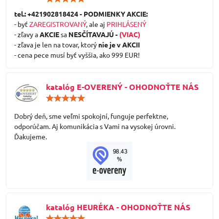
5
/
tel.: +421902818424 - PODMIENKY AKCIE:
5
- byť
ZAREGISTROVANÝ
, ale aj
PRIHLÁSENÝ
- zľavy a
AKCIE
sa
NESČÍTAVAJÚ -
(VIAC)
- zľava je len na tovar, ktorý
nie je v AKCII
- cena pece musí byť vyššia, ako 999 EUR!
katalóg E-OVERENÝ - OHODNOŤTE NÁS
Hodnotenie:
5
/
Dobrý deň, sme veľmi spokojní, funguje perfektne,
5
odporúčam. Aj komunikácia s Vami na vysokej úrovni.
Ďakujeme.
katalóg HEURÉKA - OHODNOŤTE NÁS
Hodnotenie: