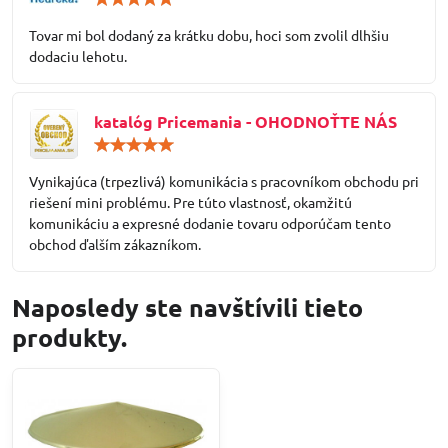
5
/
Tovar mi bol dodaný za krátku dobu, hoci som zvolil dlhšiu
5
dodaciu lehotu.
katalóg Pricemania - OHODNOŤTE NÁS
Hodnotenie:
5
/
Vynikajúca (trpezlivá) komunikácia s pracovníkom obchodu pri
5
riešení mini problému. Pre túto vlastnosť, okamžitú
komunikáciu a expresné dodanie tovaru odporúčam tento
obchod ďalším zákazníkom.
Naposledy ste navštívili tieto
produkty.