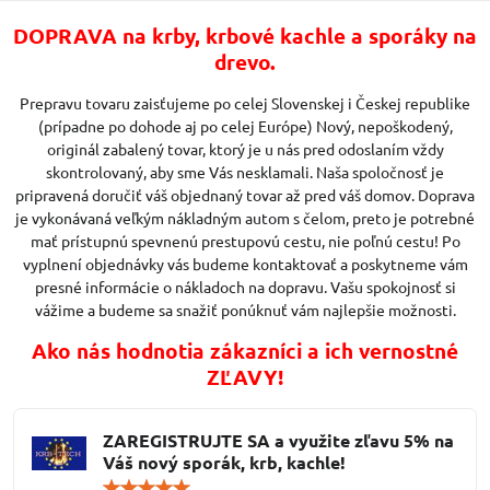
DOPRAVA na krby, krbové kachle a sporáky na
drevo.
Prepravu tovaru zaisťujeme po celej Slovenskej i Českej republike
(prípadne po dohode aj po celej Európe) Nový, nepoškodený,
originál zabalený tovar, ktorý je u nás pred odoslaním vždy
skontrolovaný, aby sme Vás nesklamali. Naša spoločnosť je
pripravená doručiť váš objednaný tovar až pred váš domov. Doprava
je vykonávaná veľkým nákladným autom s čelom, preto je potrebné
mať prístupnú spevnenú prestupovú cestu, nie poľnú cestu! Po
vyplnení objednávky vás budeme kontaktovať a poskytneme vám
presné informácie o nákladoch na dopravu. Vašu spokojnosť si
vážime a budeme sa snažiť ponúknuť vám najlepšie možnosti.
Ako nás hodnotia zákazníci a ich vernostné
ZĽAVY!
ZAREGISTRUJTE SA a využite zľavu 5% na
Váš nový sporák, krb, kachle!
Hodnotenie: