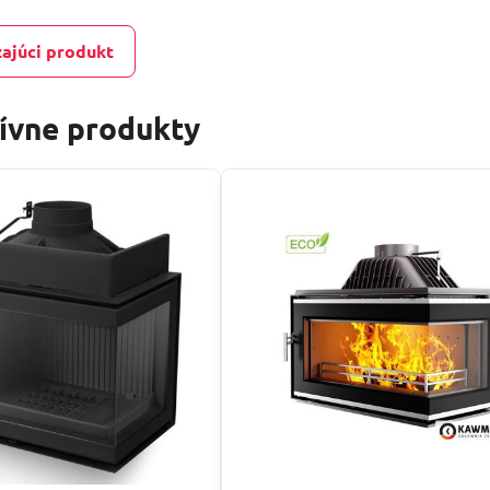
ajúci produkt
tívne produkty