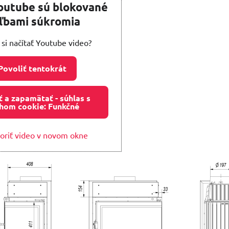
outube sú blokované
ľbami súkromia
 si načítať Youtube video?
Povoliť tentokrát
ť a zapamätať - súhlas s
hom cookie: Funkčné
oriť video v novom okne