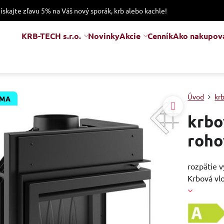
získajte zľavu 5% na Váš nový sporák, krb alebo kachle!
KRB-TECH s.r.o.
Novinky
Akcie
Cenník
Ako nakupov
Úvod
kr
RMA
krbo
roho
rozpätie v
Krbová vlo