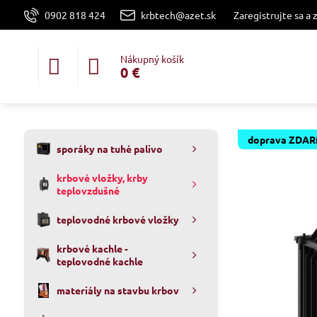
0902 818 424
krbtech@azet.sk
Zaregistrujte sa a 
Nákupný košík
0 €
doprava ZDA
sporáky na tuhé palivo
krbové vložky, krby
teplovzdušné
teplovodné krbové vložky
krbové kachle -
teplovodné kachle
materiály na stavbu krbov