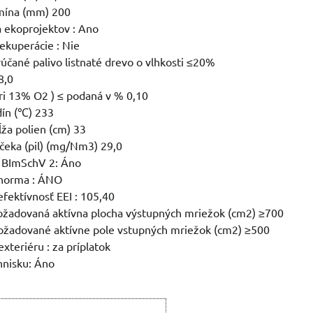
mína (mm) 200
a ekoprojektov : Ano
rekuperácie : Nie
rúčané palivo listnaté drevo o vlhkosti ≤20%
8,0
ri 13% O2 ) ≤ podaná v % 0,10
dín (℃) 233
ža polien (cm) 33
čeka (pil) (mg/Nm3) 29,0
 BImSchV 2: Áno
norma : ÁNO
efektívnosť EEI : 105,40
ožadovaná aktívna plocha výstupných mriežok (cm2) ≥700
ožadované aktívne pole vstupných mriežok (cm2) ≥500
xteriéru : za príplatok
hnisku: Áno