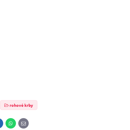
rohové krby
inkedIn
WhatsApp
E-
mail