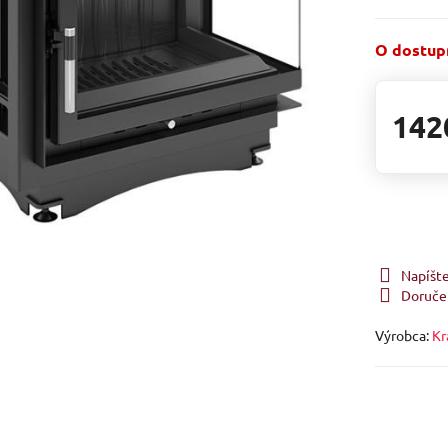
O dostupn
142
Napíšt
Doruče
Výrobca:
Kr