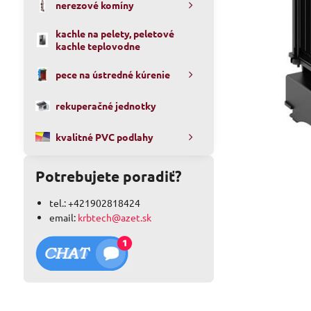
nerezové komíny
kachle na pelety, peletové
kachle teplovodne
pece na ústredné kúrenie
rekuperačné jednotky
kvalitné PVC podlahy
Potrebujete poradiť?
tel.: +421902818424
email:
krbtech@azet.sk