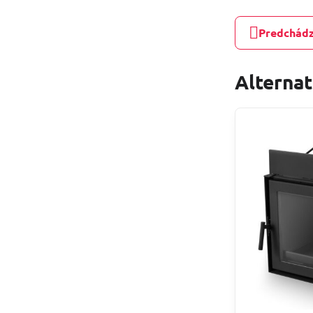
Predchádz
Alterna