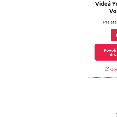
Videá Y
Vo
Prajete
Povoli
dru
Otv