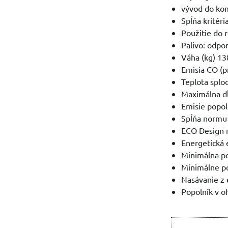
vývod do ko
Spĺňa kritéri
Použitie do 
Palivo: odpo
Váha (kg) 13
Emisia CO (p
Teplota splo
Maximálna dĺ
Emisie popol
Spĺňa normu
ECO Design 
Energetická 
Minimálna p
Minimálne p
Nasávanie z e
Popolník v o