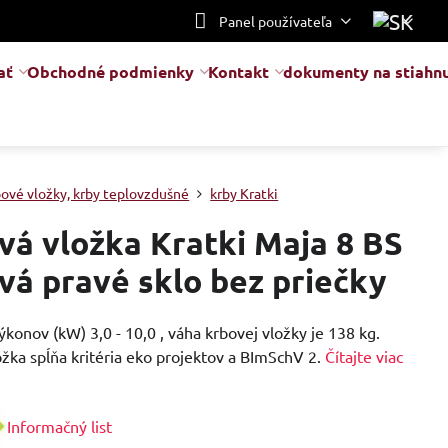
Panel používateľa
ať
Obchodné podmienky
Kontakt
dokumenty na stiahnu
bové vložky, krby teplovzdušné
krby Kratki
vá vložka Kratki Maja 8 BS
vá pravé sklo bez priečky
ýkonov (kW) 3,0 - 10,0 , váha krbovej vložky je 138 kg.
žka spĺňa kritéria eko projektov a BImSchV 2.
Čítajte viac
Informačný list