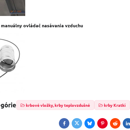
e manuálny ovládač nasávania vzduchu
egórie
krbové vložky, krby teplovzdušné
krby Kratki
Facebook
Twitter
Bluesky
Pinterest
Reddit
L