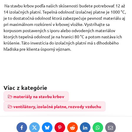
Na stavbu krbov podľa našich skúsenosti budete potrebovať 12 až
14 izolačných platní. Tepelná odolnosť izolačnej platne je 1000 °C,
je to dostatočná odolnosť ktorá zabezpečuje pevnosť materiálu aj
pri maximálnom rozkúrení v krbovej vložke. Vystríhajte sa
korpusom postavených s iporu alebo odvodených materiálov
ktorých tepelná odolnosť je na hranici 80 °C a potom nastáva ich
krúšenie. Táto investícia do izolačných platní má s dlhodobého
hľadiska pre klienta úsporný význam.
Viac z kategórie
materiály na stavbu krbov
ventilátory, izolačné platne, rozvody vzduchu
Facebook
Twitter
Bluesky
Pinterest
Reddit
LinkedIn
WhatsApp
E-