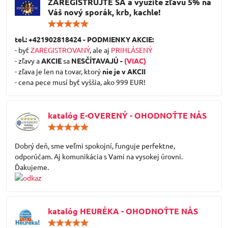
ZAREGISTRUJTE SA a využite zľavu 5% na
Váš nový sporák, krb, kachle!
Hodnotenie:
5
/
tel.: +421902818424 - PODMIENKY AKCIE:
5
- byť
ZAREGISTROVANÝ
, ale aj
PRIHLÁSENÝ
- zľavy a
AKCIE
sa
NESČÍTAVAJÚ -
(VIAC)
- zľava je len na tovar, ktorý
nie je v AKCII
- cena pece musí byť vyššia, ako 999 EUR!
katalóg E-OVERENÝ - OHODNOŤTE NÁS
Hodnotenie:
5
/
Dobrý deň, sme veľmi spokojní, funguje perfektne,
5
odporúčam. Aj komunikácia s Vami na vysokej úrovni.
Ďakujeme.
katalóg HEURÉKA - OHODNOŤTE NÁS
Hodnotenie: