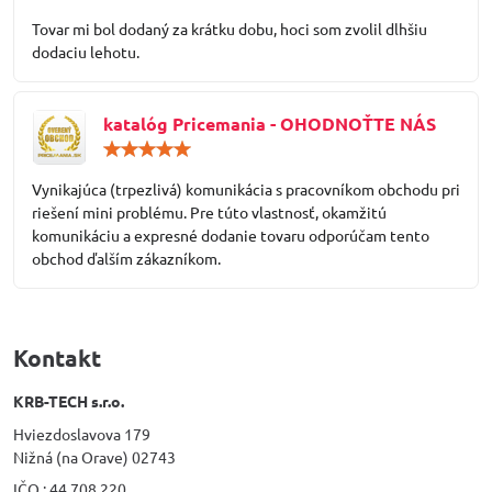
5
/
Tovar mi bol dodaný za krátku dobu, hoci som zvolil dlhšiu
5
dodaciu lehotu.
katalóg Pricemania - OHODNOŤTE NÁS
Hodnotenie:
5
/
Vynikajúca (trpezlivá) komunikácia s pracovníkom obchodu pri
5
riešení mini problému. Pre túto vlastnosť, okamžitú
komunikáciu a expresné dodanie tovaru odporúčam tento
obchod ďalším zákazníkom.
Kontakt
KRB-TECH s.r.o.
Hviezdoslavova 179
Nižná (na Orave) 02743
IČO : 44 708 220