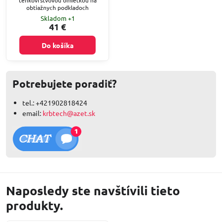
tenkovrstvovou omietkou na
obtiažnych podkladoch
Skladom +1
41 €
Do košíka
Potrebujete poradiť?
tel.: +421902818424
email:
krbtech@azet.sk
Naposledy ste navštívili tieto
produkty.