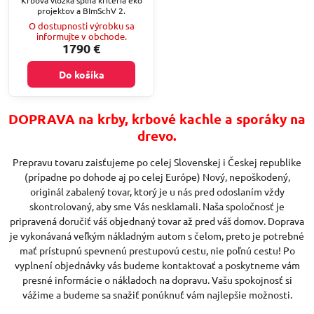
projektov a BImSchV 2.
O dostupnosti výrobku sa
informujte v obchode.
1790 €
Do košíka
DOPRAVA na krby, krbové kachle a sporáky na
drevo.
Prepravu tovaru zaisťujeme po celej Slovenskej i Českej republike
(prípadne po dohode aj po celej Európe) Nový, nepoškodený,
originál zabalený tovar, ktorý je u nás pred odoslaním vždy
skontrolovaný, aby sme Vás nesklamali. Naša spoločnosť je
pripravená doručiť váš objednaný tovar až pred váš domov. Doprava
je vykonávaná veľkým nákladným autom s čelom, preto je potrebné
mať prístupnú spevnenú prestupovú cestu, nie poľnú cestu! Po
vyplnení objednávky vás budeme kontaktovať a poskytneme vám
presné informácie o nákladoch na dopravu. Vašu spokojnosť si
vážime a budeme sa snažiť ponúknuť vám najlepšie možnosti.