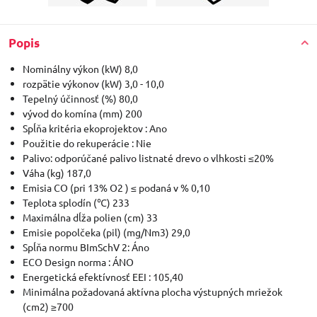
Popis
Nominálny výkon (kW) 8,0
rozpätie výkonov (kW) 3,0 - 10,0
Tepelný účinnosť (%) 80,0
vývod do komína (mm) 200
Spĺňa kritéria ekoprojektov : Ano
Použitie do rekuperácie : Nie
Palivo: odporúčané palivo listnaté drevo o vlhkosti ≤20%
Váha (kg) 187,0
Emisia CO (pri 13% O2 ) ≤ podaná v % 0,10
Teplota splodín (℃) 233
Maximálna dĺža polien (cm) 33
Emisie popolčeka (pil) (mg/Nm3) 29,0
Spĺňa normu BImSchV 2: Áno
ECO Design norma : ÁNO
Energetická efektívnosť EEI : 105,40
Minimálna požadovaná aktívna plocha výstupných mriežok
(cm2) ≥700