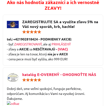
Ako nás hodnotia zákazníci a ich vernostné
ZĽAVY!
ZAREGISTRUJTE SA a využite zľavu 5% na
Váš nový sporák, krb, kachle!
Hodnotenie:
5
/
tel.: +421902818424 - PODMIENKY AKCIE:
5
- byť
ZAREGISTROVANÝ
, ale aj
PRIHLÁSENÝ
- zľavy a
AKCIE
sa
NESČÍTAVAJÚ -
(VIAC)
- zľava je len na tovar, ktorý
nie je v AKCII
- cena pece musí byť vyššia, ako 999 EUR!
katalóg E-OVERENÝ - OHODNOŤTE NÁS
Hodnotenie:
5
/
Dobrý deň, sme veľmi spokojní, funguje perfektne,
5
odporúčam. Aj komunikácia s Vami na vysokej úrovni.
Ďakujeme.