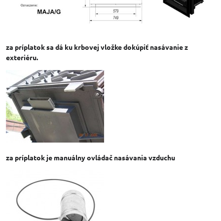
za príplatok sa dá ku krbovej vložke dokúpiť nasávanie z
exteriéru.
za príplatok je manuálny ovládač nasávania vzduchu