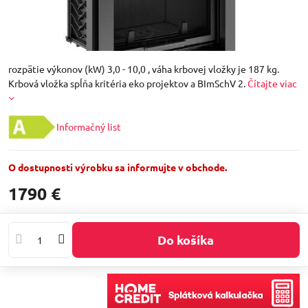
rozpätie výkonov (kW) 3,0 - 10,0 , váha krbovej vložky je 187 kg.
Krbová vložka spĺňa kritéria eko projektov a BImSchV 2.
Čítajte viac
Informačný list
O dostupnosti výrobku sa informujte v obchode.
1790 €
Do košíka