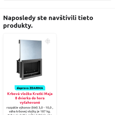
Naposledy ste navštívili tieto
produkty.
doprava ZDARMA
Krbová vložka Kratki Maja
8 dvierka do hora
vyťahované
rozpätie výkonov (kW) 3,0 - 10,0 ,
váha krbovej vložky je 187 kg.
Krbová vložka spĺňa kritéria eko