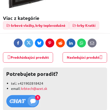
Viac z kategórie
krbové vložky, krby teplovzdušné
krby Kratki
Facebook
Twitter
Bluesky
Pinterest
Reddit
LinkedIn
WhatsApp
E-
mail
Predchádzajúci produkt
Nasledujúci produkt
Potrebujete poradiť?
tel.: +421902818424
email:
krbtech@azet.sk