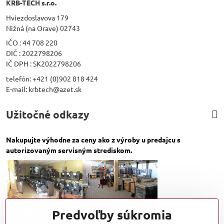
KRB-TECH s.r.o.
Hviezdoslavova 179
Nižná (na Orave) 02743
IČO : 44 708 220
DIČ : 2022798206
IČ DPH : SK2022798206
telefón: +421 (0)902 818 424
E-mail: krbtech@azet.sk
Užitočné odkazy
Nakupujte výhodne za ceny ako z výroby u predajcu s
autorizovaným servisným strediskom.
Predvoľby súkromia