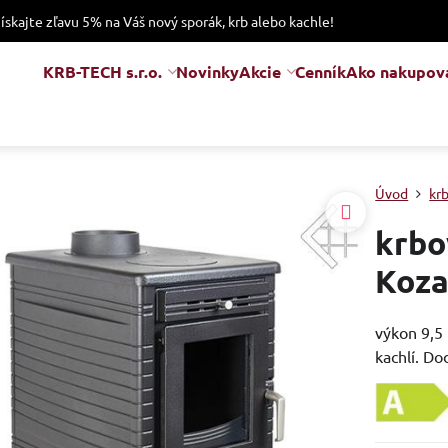
získajte zľavu 5% na Váš nový sporák, krb alebo kachle!
KRB-TECH s.r.o.
Novinky
Akcie
Cenník
Ako nakupov
Úvod
kr
krbo
Koza
výkon 9,5 
kachlí. Do