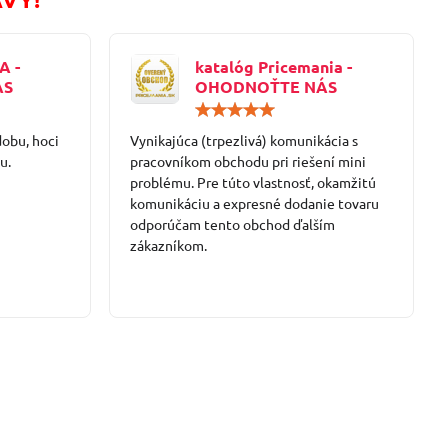
A -
katalóg Pricemania -
ÁS
OHODNOŤTE NÁS
Hodnotenie:
Hodnotenie:
5
5
dobu, hoci
/
Vynikajúca (trpezlivá) komunikácia s
/
5
5
u.
pracovníkom obchodu pri riešení mini
problému. Pre túto vlastnosť, okamžitú
komunikáciu a expresné dodanie tovaru
odporúčam tento obchod ďalším
zákazníkom.