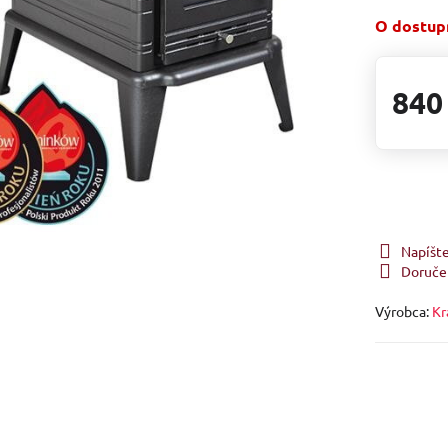
O dostupn
840
Napíšt
Doruče
Výrobca:
Kr