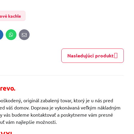
bové kachle
inkedIn
WhatsApp
E-
mail
Nasledujúci produkt
revo.
oškodený, originál zabalený tovar, ktorý je u nás pred
 pred váš domov. Doprava je vykonávaná veľkým nákladným
ávky vás budeme kontaktovať a poskytneme vám presné
uť vám najlepšie možnosti.
AVY!