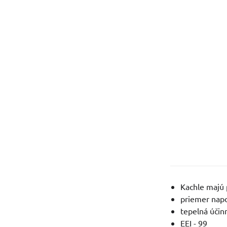
Kachle majú 
priemer napo
tepelná účin
EEI - 99