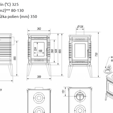
ín (°C) 325
(m2)** 80-130
ĺžka polien (mm) 350