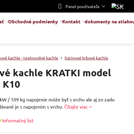
Panel používateľa
ať
Obchodné podmienky
Kontakt
dokumenty na stiahnu
bové kachle - teplovodné kachle
liatinové krbové kachle
vé kachle KRATKI model
 K10
kW / 109 kg napojenie môže byť s vrchu ale aj zo zadu
dávané je s napojením s vrchu.
Čítajte viac
Informačný list