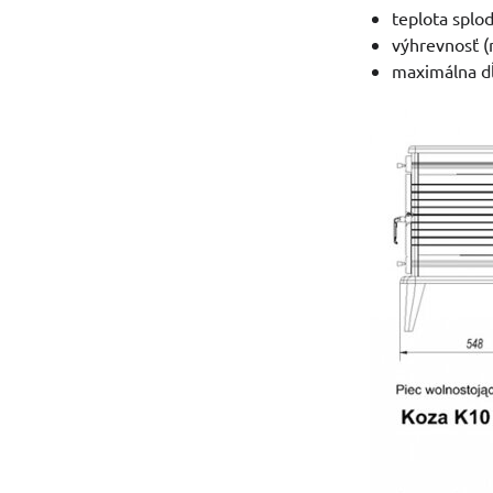
teplota splod
výhrevnosť 
maximálna d