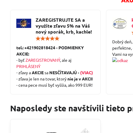
ZAREGISTRUJTE SA a
využite zľavu 5% na Váš
nový sporák, krb, kachle!
Hodnotenie:
Dobrý deň,
5
tel.: +421902818424 - PODMIENKY
/
perfektne,
5
AKCIE:
Vami na vy
- byť
ZAREGISTROVANÝ
, ale aj
PRIHLÁSENÝ
- zľavy a
AKCIE
sa
NESČÍTAVAJÚ -
(VIAC)
- zľava je len na tovar, ktorý
nie je v AKCII
- cena pece musí byť vyššia, ako 999 EUR!
Naposledy ste navštívili tieto 