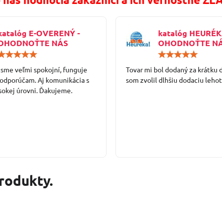
katalóg E-OVERENÝ -
katalóg HEURÉK
OHODNOŤTE NÁS
OHODNOŤTE N
Hodnotenie:
5
 sme veľmi spokojní, funguje
/
Tovar mi bol dodaný za krátku 
5
 odporúčam. Aj komunikácia s
som zvolil dlhšiu dodaciu lehot
sokej úrovni. Ďakujeme.
produkty.