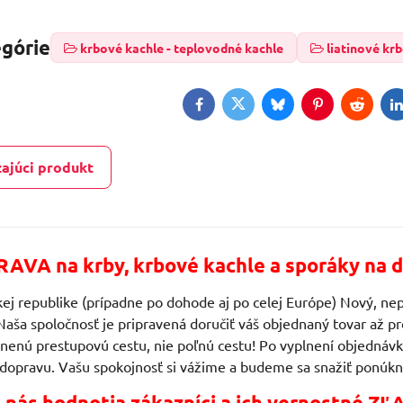
egórie
krbové kachle - teplovodné kachle
liatinové kr
Facebook
Twitter
Bluesky
Pinterest
Reddit
L
ajúci produkt
AVA na krby, krbové kachle a sporáky na d
ej republike (prípadne po dohode aj po celej Európe) Nový, nep
Naša spoločnosť je pripravená doručiť váš objednaný tovar až
vnenú prestupovú cestu, nie poľnú cestu! Po vyplnení objedn
 dopravu. Vašu spokojnosť si vážime a budeme sa snažiť ponúkn
 nás hodnotia zákazníci a ich vernostné ZĽ