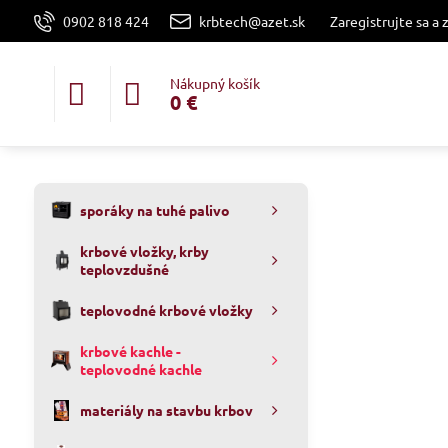
0902 818 424
krbtech@azet.sk
Zaregistrujte sa a 
Nákupný košík
0 €
sporáky na tuhé palivo
krbové vložky, krby
teplovzdušné
teplovodné krbové vložky
krbové kachle -
teplovodné kachle
materiály na stavbu krbov