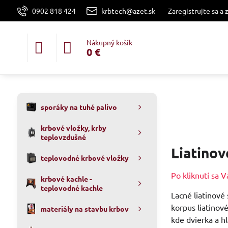
0902 818 424
krbtech@azet.sk
Zaregistrujte sa a 
Nákupný košík
0 €
sporáky na tuhé palivo
krbové vložky, krby
teplovzdušné
Liatinov
teplovodné krbové vložky
Po kliknutí sa
krbové kachle -
teplovodné kachle
Lacné liatinové
korpus liatinov
materiály na stavbu krbov
kde dvierka a hl