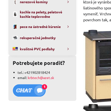
ktorá je vyránb
nerezové komíny
liatinového spo
kachle na pelety, peletové
vymeniť. Vrchné
kachle teplovodne
povrchom tak, a
pece na ústredné kúrenie
rekuperačné jednotky
kvalitné PVC podlahy
Potrebujete poradiť?
tel.: +421902818424
email:
krbtech@azet.sk