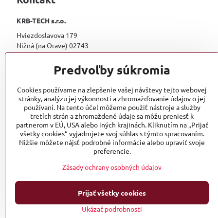
KRB-TECH s.r.o.
Hviezdoslavova 179
Nižná (na Orave) 02743
IČO : 44 708 220
Predvoľby súkromia
DIČ : 2022798206
IČ DPH : SK2022798206
Cookies používame na zlepšenie vašej návštevy tejto webovej
telefón: +421 (0)902 818 424
stránky, analýzu jej výkonnosti a zhromažďovanie údajov o jej
E-mail: krbtech@azet.sk
používaní. Na tento účel môžeme použiť nástroje a služby
tretích strán a zhromaždené údaje sa môžu preniesť k
partnerom v EÚ, USA alebo iných krajinách. Kliknutím na „Prijať
všetky cookies“ vyjadrujete svoj súhlas s týmto spracovaním.
Nižšie môžete nájsť podrobné informácie alebo upraviť svoje
preferencie.
Zásady ochrany osobných údajov
Prijať všetky cookies
Ukázať podrobnosti