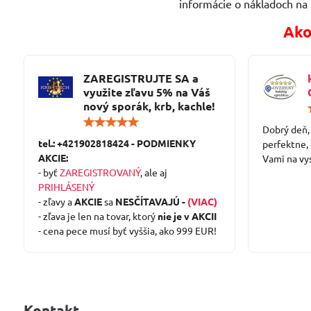
informácie o nákladoch na
Ako
ZAREGISTRUJTE SA a
využite zľavu 5% na Váš
nový sporák, krb, kachle!
Hodnotenie:
Dobrý deň,
5
tel.: +421902818424 - PODMIENKY
/
perfektne,
5
AKCIE:
Vami na vy
- byť
ZAREGISTROVANÝ
, ale aj
PRIHLÁSENÝ
- zľavy a
AKCIE
sa
NESČÍTAVAJÚ -
(VIAC)
- zľava je len na tovar, ktorý
nie je v AKCII
- cena pece musí byť vyššia, ako 999 EUR!
Kontakt