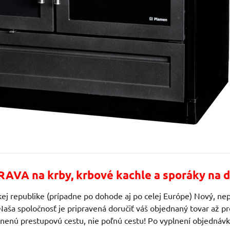
AVA na krby, krbové kachle a sporáky na d
ej republike (prípadne po dohode aj po celej Európe) Nový, nep
Naša spoločnosť je pripravená doručiť váš objednaný tovar až
vnenú prestupovú cestu, nie poľnú cestu! Po vyplnení objedn