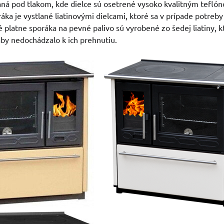
aná pod tlakom, kde dielce sú osetrené vysoko kvalitným tefl
ráka je vystlané liatinovými dielcami, ktoré sa v prípade potreb
 platne sporáka na pevné palivo sú vyrobené zo šedej liatiny, 
by nedochádzalo k ich prehnutiu.