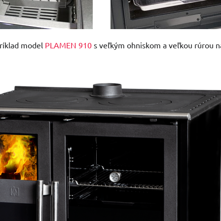
ríklad model
PLAMEN 910
s veľkým ohniskom a veľkou rúrou n