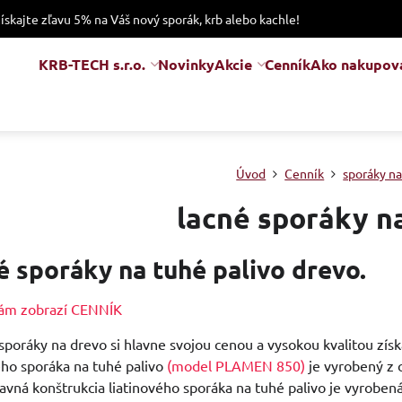
získajte zľavu 5% na Váš nový sporák, krb alebo kachle!
KRB-TECH s.r.o.
Novinky
Akcie
Cenník
Ako nakupov
Úvod
Cenník
sporáky na
lacné sporáky n
é sporáky na tuhé palivo drevo.
 Vám zobrazí CENNÍK
 sporáky na drevo si hlavne svojou cenou a vysokou kvalitou získ
ého sporáka na tuhé palivo
(model PLAMEN 850)
je vyrobený z o
avná konštrukcia liatinového sporáka na tuhé palivo je vyrobená 