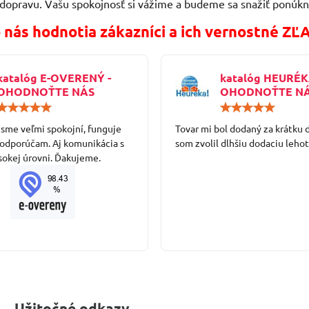
 dopravu. Vašu spokojnosť si vážime a budeme sa snažiť ponúkn
 nás hodnotia zákazníci a ich vernostné ZĽ
katalóg E-OVERENÝ -
katalóg HEURÉK
OHODNOŤTE NÁS
OHODNOŤTE N
Hodnotenie:
5
 sme veľmi spokojní, funguje
/
Tovar mi bol dodaný za krátku 
5
 odporúčam. Aj komunikácia s
som zvolil dlhšiu dodaciu lehot
sokej úrovni. Ďakujeme.
Užitočné odkazy