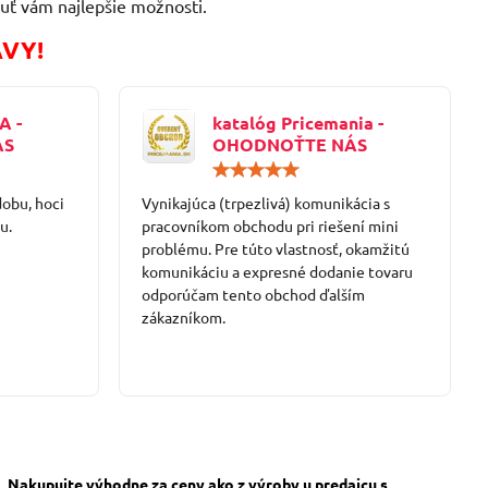
uť vám najlepšie možnosti.
AVY!
A -
katalóg Pricemania -
ÁS
OHODNOŤTE NÁS
Hodnotenie:
Hodnotenie:
5
5
dobu, hoci
/
Vynikajúca (trpezlivá) komunikácia s
/
5
5
u.
pracovníkom obchodu pri riešení mini
problému. Pre túto vlastnosť, okamžitú
komunikáciu a expresné dodanie tovaru
odporúčam tento obchod ďalším
zákazníkom.
Nakupujte výhodne za ceny ako z výroby u predajcu s