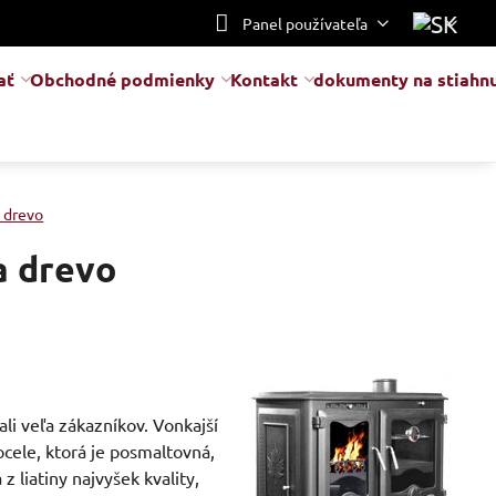
Panel používateľa
ať
Obchodné podmienky
Kontakt
dokumenty na stiahnu
 drevo
a drevo
ali veľa zákazníkov. Vonkajší
cele, ktorá je posmaltovná,
z liatiny najvyšek kvality,