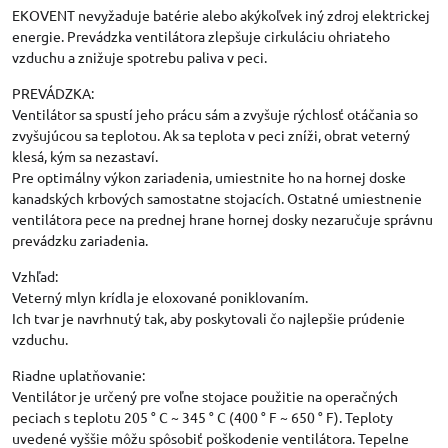
EKOVENT nevyžaduje batérie alebo akýkoľvek iný zdroj elektrickej
energie. Prevádzka ventilátora zlepšuje cirkuláciu ohriateho
vzduchu a znižuje spotrebu paliva v peci.
PREVÁDZKA:
Ventilátor sa spustí jeho prácu sám a zvyšuje rýchlosť otáčania so
zvyšujúcou sa teplotou. Ak sa teplota v peci zníži, obrat veterný
klesá, kým sa nezastaví.
Pre optimálny výkon zariadenia, umiestnite ho na hornej doske
kanadských krbových samostatne stojacích. Ostatné umiestnenie
ventilátora pece na prednej hrane hornej dosky nezaručuje správnu
prevádzku zariadenia.
Vzhľad:
Veterný mlyn krídla je eloxované poniklovaním.
Ich tvar je navrhnutý tak, aby poskytovali čo najlepšie prúdenie
vzduchu.
Riadne uplatňovanie:
Ventilátor je určený pre voľne stojace použitie na operačných
peciach s teplotu 205 ° C ~ 345 ° C (400 ° F ~ 650 ° F). Teploty
uvedené vyššie môžu spôsobiť poškodenie ventilátora. Tepelne