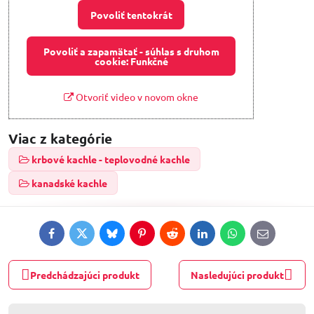
Povoliť tentokrát
Povoliť a zapamätať - súhlas s druhom
cookie: Funkčné
Otvoriť video v novom okne
Viac z kategórie
krbové kachle - teplovodné kachle
kanadské kachle
Facebook
Twitter
Bluesky
Pinterest
Reddit
LinkedIn
WhatsApp
E-
mail
Predchádzajúci produkt
Nasledujúci produkt