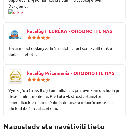
odporúčam. Aj komunikácia s Vami na vysokej úrovni.
Ďakujeme.
katalóg HEURÉKA - OHODNOŤTE NÁS
Hodnotenie:
5
/
Tovar mi bol dodaný za krátku dobu, hoci som zvolil dlhšiu
5
dodaciu lehotu.
katalóg Pricemania - OHODNOŤTE NÁS
Hodnotenie:
5
/
Vynikajúca (trpezlivá) komunikácia s pracovníkom obchodu pri
5
riešení mini problému. Pre túto vlastnosť, okamžitú
komunikáciu a expresné dodanie tovaru odporúčam tento
obchod ďalším zákazníkom.
Naposledy ste navštívili tieto