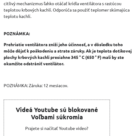
citlivý mechanizmus ľahko otáčať krídla ventilátora s rastúcou
teplotou krbových kachlí. Odporúča sa použiť teplomer skúmajúca
teplotu kachlí.
POZNÁMKA:
Prehriatie ventilátora zníži jeho účinnosť, a v dôsledku toho
môže dôjsť k poškodeniu a strate záruky. Ak je teplota dotikovej
plochy krbových kachlí presiahne 345 ° C (650 ° F) mali by ste
okamžite odstrániť ventilátor.
POZNÁMKA: Záruka: 12 mesiacov.
Videá Youtube sú blokované
Voľbami súkromia
Prajete si načítať Youtube video?