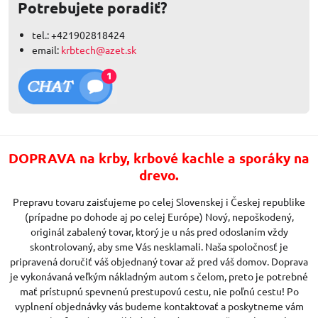
Potrebujete poradiť?
tel.: +421902818424
email:
krbtech@azet.sk
DOPRAVA na krby, krbové kachle a sporáky na
drevo.
Prepravu tovaru zaisťujeme po celej Slovenskej i Českej republike
(prípadne po dohode aj po celej Európe) Nový, nepoškodený,
originál zabalený tovar, ktorý je u nás pred odoslaním vždy
skontrolovaný, aby sme Vás nesklamali. Naša spoločnosť je
pripravená doručiť váš objednaný tovar až pred váš domov. Doprava
je vykonávaná veľkým nákladným autom s čelom, preto je potrebné
mať prístupnú spevnenú prestupovú cestu, nie poľnú cestu! Po
vyplnení objednávky vás budeme kontaktovať a poskytneme vám