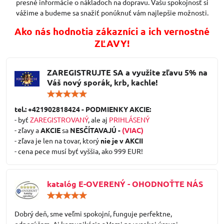
presné informácie o nákladoch na dopravu. Vašu spokojnosť si
vážime a budeme sa snažiť ponúknuť vám najlepšie možnosti.
Ako nás hodnotia zákazníci a ich vernostné
ZĽAVY!
ZAREGISTRUJTE SA a využite zľavu 5% na
Váš nový sporák, krb, kachle!
Hodnotenie:
5
/
tel.: +421902818424 - PODMIENKY AKCIE:
5
- byť
ZAREGISTROVANÝ
, ale aj
PRIHLÁSENÝ
- zľavy a
AKCIE
sa
NESČÍTAVAJÚ -
(VIAC)
- zľava je len na tovar, ktorý
nie je v AKCII
- cena pece musí byť vyššia, ako 999 EUR!
katalóg E-OVERENÝ - OHODNOŤTE NÁS
Hodnotenie:
5
/
Dobrý deň, sme veľmi spokojní, funguje perfektne,
5