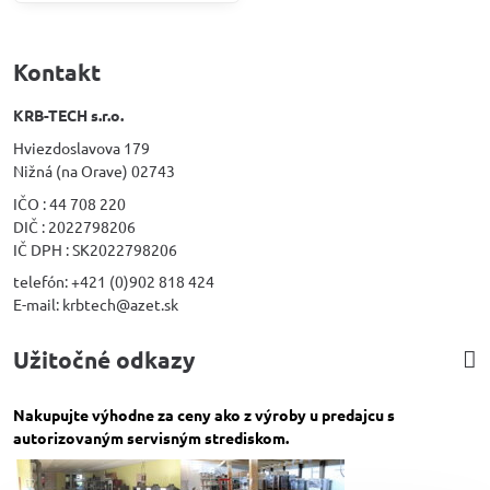
Kontakt
KRB-TECH s.r.o.
Hviezdoslavova 179
Nižná (na Orave) 02743
IČO : 44 708 220
DIČ : 2022798206
IČ DPH : SK2022798206
telefón: +421 (0)902 818 424
E-mail: krbtech@azet.sk
Užitočné odkazy
Nakupujte výhodne za ceny ako z výroby u predajcu s
autorizovaným servisným strediskom.