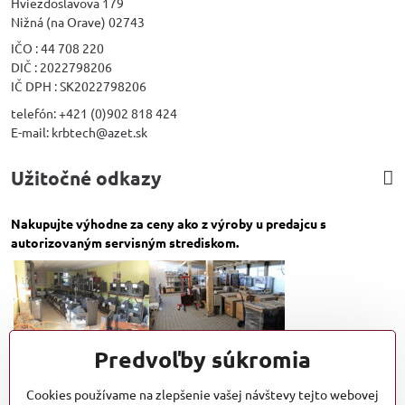
Hviezdoslavova 179
Nižná (na Orave) 02743
IČO : 44 708 220
DIČ : 2022798206
IČ DPH : SK2022798206
telefón: +421 (0)902 818 424
E-mail: krbtech@azet.sk
Užitočné odkazy
Nakupujte výhodne za ceny ako z výroby u predajcu s
autorizovaným servisným strediskom.
Predvoľby súkromia
Cookies používame na zlepšenie vašej návštevy tejto webovej