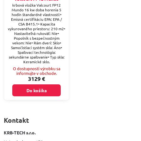
krbová vložka Valcourt FP12
Mundo 16 kw doba horenia 5
hodín štandardné vlastnosti:•
Emisná certifikáciu EPA: EPA /
CSA B415.1• Kapacita
vykurovaného priestoru: 210 m2•
Nastaviteľná rukoväť: Nie•
Popolník s bezpečnostným
vekom: Nie• Rám dverí: Sklo•
Samočistiaci systém skla: Áno•
Spaľovací technológia:
sekundárne spaľovanie• Typ skla:
Keramické sklo.
O dostupnosti výrobku sa
informujte v obchode.
3129 €
Do košíka
Kontakt
KRB-TECH s.r.o.