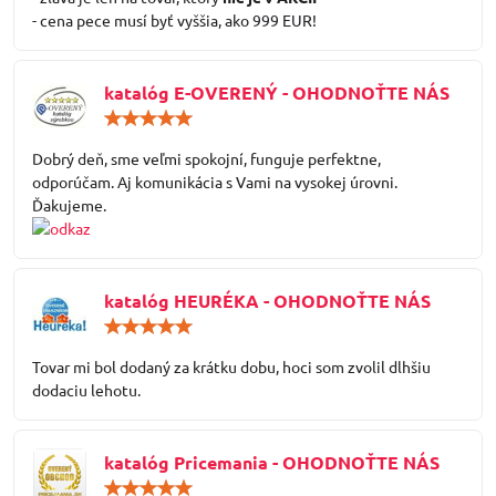
- cena pece musí byť vyššia, ako 999 EUR!
katalóg E-OVERENÝ - OHODNOŤTE NÁS
Hodnotenie:
5
/
Dobrý deň, sme veľmi spokojní, funguje perfektne,
5
odporúčam. Aj komunikácia s Vami na vysokej úrovni.
Ďakujeme.
katalóg HEURÉKA - OHODNOŤTE NÁS
Hodnotenie:
5
/
Tovar mi bol dodaný za krátku dobu, hoci som zvolil dlhšiu
5
dodaciu lehotu.
katalóg Pricemania - OHODNOŤTE NÁS
Hodnotenie: