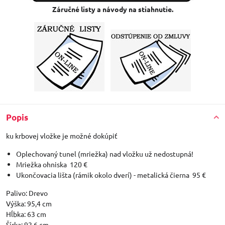
Záručné listy a návody na stiahnutie.
Popis
ku krbovej vložke je možné dokúpiť
Oplechovaný tunel (mriežka) nad vložku už nedostupná!
Mriežka ohniska 120 €
Ukončovacia lišta (rámik okolo dverí) - metalická čierna 95 €
Palivo: Drevo
Výška: 95,4 cm
Hĺbka: 63 cm
Šírka: 92,6 cm