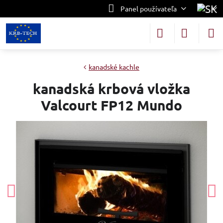
Panel používateľa
kanadské kachle
kanadská krbová vložka
Valcourt FP12 Mundo