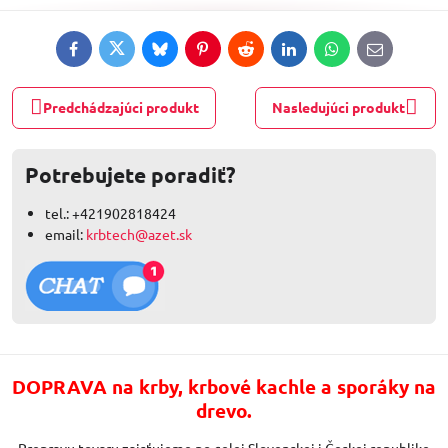
Facebook
Twitter
Bluesky
Pinterest
Reddit
LinkedIn
WhatsApp
E-
mail
Predchádzajúci produkt
Nasledujúci produkt
Potrebujete poradiť?
tel.: +421902818424
email:
krbtech@azet.sk
DOPRAVA na krby, krbové kachle a sporáky na
drevo.
Prepravu tovaru zaisťujeme po celej Slovenskej i Českej republike