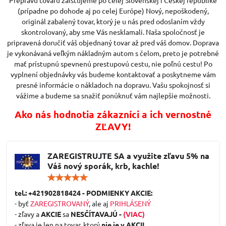
(prípadne po dohode aj po celej Európe) Nový, nepoškodený,
originál zabalený tovar, ktorý je u nás pred odoslaním vždy
skontrolovaný, aby sme Vás nesklamali. Naša spoločnosť je
pripravená doručiť váš objednaný tovar až pred váš domov. Doprava
je vykonávaná veľkým nákladným autom s čelom, preto je potrebné
mať prístupnú spevnenú prestupovú cestu, nie poľnú cestu! Po
vyplnení objednávky vás budeme kontaktovať a poskytneme vám
presné informácie o nákladoch na dopravu. Vašu spokojnosť si
vážime a budeme sa snažiť ponúknuť vám najlepšie možnosti.
Ako nás hodnotia zákazníci a ich vernostné
ZĽAVY!
ZAREGISTRUJTE SA a využite zľavu 5% na
Váš nový sporák, krb, kachle!
Hodnotenie:
5
/
tel.: +421902818424 - PODMIENKY AKCIE:
5
- byť
ZAREGISTROVANÝ
, ale aj
PRIHLÁSENÝ
- zľavy a
AKCIE
sa
NESČÍTAVAJÚ -
(VIAC)
- zľava je len na tovar, ktorý
nie je v AKCII