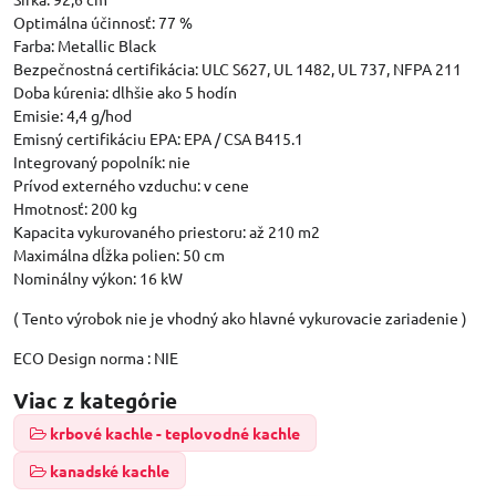
Optimálna účinnosť: 77 %
Farba: Metallic Black
Bezpečnostná certifikácia: ULC S627, UL 1482, UL 737, NFPA 211
Doba kúrenia: dlhšie ako 5 hodín
Emisie: 4,4 g/hod
Emisný certifikáciu EPA: EPA / CSA B415.1
Integrovaný popolník: nie
Prívod externého vzduchu: v cene
Hmotnosť: 200 kg
Kapacita vykurovaného priestoru: až 210 m2
Maximálna dĺžka polien: 50 cm
Nominálny výkon: 16 kW
( Tento výrobok nie je vhodný ako hlavné vykurovacie zariadenie )
ECO Design norma : NIE
Viac z kategórie
krbové kachle - teplovodné kachle
kanadské kachle