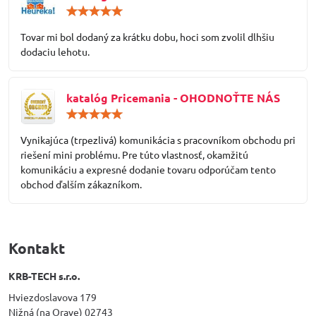
Hodnotenie:
5
/
Tovar mi bol dodaný za krátku dobu, hoci som zvolil dlhšiu
5
dodaciu lehotu.
katalóg Pricemania - OHODNOŤTE NÁS
Hodnotenie:
5
/
Vynikajúca (trpezlivá) komunikácia s pracovníkom obchodu pri
5
riešení mini problému. Pre túto vlastnosť, okamžitú
komunikáciu a expresné dodanie tovaru odporúčam tento
obchod ďalším zákazníkom.
Kontakt
KRB-TECH s.r.o.
Hviezdoslavova 179
Nižná (na Orave) 02743