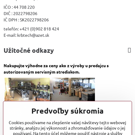
IČO : 44 708 220
DIČ : 2022798206
IČ DPH : SK2022798206
telefón: +421 (0)902 818 424
E-mail: krbtech@azet.sk
Užitočné odkazy
Nakupujte výhodne za ceny ako z výroby u predajcu s
autorizovaným servisným strediskom.
Predvoľby súkromia
Cookies používame na zlepšenie vašej návštevy tejto webovej
stránky, analýzu jej výkonnosti a zhromažďovanie údajov o jej
používaní. Na tento účel môžeme použiť nástroje a služby