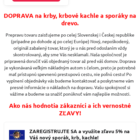
DOPRAVA na krby, krbové kachle a sporáky na
drevo.
Prepravu tovaru zaisťujeme po celej Slovenskej i Českej republike
(prípadne po dohode aj po celej Európe) Nový, nepoškodený,
originál zabalený tovar, ktorý je u nás pred odoslaním vždy
skontrolovaný, aby sme Vás nesklamali. Naša spoločnosť je
pripravená doručiť váš objednaný tovar až pred váš domov. Doprava
je vykonávaná veľkým nákladným autom s čelom, preto je potrebné
mať prístupnú spevnenú prestupovú cestu, nie poľnú cestu! Po
vyplnení objednávky vás budeme kontaktovať a poskytneme vám
presné informácie o nákladoch na dopravu. Vašu spokojnosť si
vážime a budeme sa snažiť ponúknuť vám najlepšie možnosti.
Ako nás hodnotia zákazníci a ich vernostné
ZĽAVY!
ZAREGISTRUJTE SA a využite zľavu 5% na
Váš nový sporák, krb, kachle!