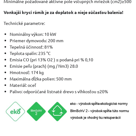
Minimálne požadované aktívne pole vstupných mriežok (cm2)≥500
Vonkajší krycí rámik je za doplatok a nieje súčasťou balenia!
Technické parametre:
Nominálny výkon: 10 kW
Priemer dymovodu: 200 mm
Tepelná účinnosť: 81%
Teplota spalín: 235 °C
Emisia CO (pri 13% O2 ) ≤ podaná pri % 0,10
Emisie peľu (prach) (mg / Nm3) 28.0
Hmotnosť: 174 kg
Maximálna dĺžka polien: 500 mm
Materiál: oceľ
Palivo: odporúčané listnaté drevo s vlhkosťou ≤20%