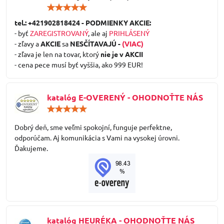
Hodnotenie:
5
/
tel.: +421902818424 - PODMIENKY AKCIE:
5
- byť
ZAREGISTROVANÝ
, ale aj
PRIHLÁSENÝ
- zľavy a
AKCIE
sa
NESČÍTAVAJÚ -
(VIAC)
- zľava je len na tovar, ktorý
nie je v AKCII
- cena pece musí byť vyššia, ako 999 EUR!
katalóg E-OVERENÝ - OHODNOŤTE NÁS
Hodnotenie:
5
/
Dobrý deň, sme veľmi spokojní, funguje perfektne,
5
odporúčam. Aj komunikácia s Vami na vysokej úrovni.
Ďakujeme.
katalóg HEURÉKA - OHODNOŤTE NÁS