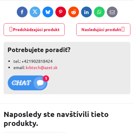
Facebook
Twitter
Bluesky
Pinterest
Reddit
LinkedIn
WhatsApp
E-
mail
Predchádzajúci produkt
Nasledujúci produkt
Potrebujete poradiť?
tel.: +421902818424
email:
krbtech@azet.sk
Naposledy ste navštívili tieto
produkty.