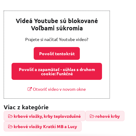
Videá Youtube sú blokované
Voľbami súkromia
Prajete si načítať Youtube video?
Povoliť tentokrát
Povoliť a zapamätať - súhlas s druhom
cookie: Funkčné
Otvoriť video v novom okne
Viac z kategórie
krbové vložky, krby teplovzdušné
rohové krby
krbové vložky Kratki MB a Lucy