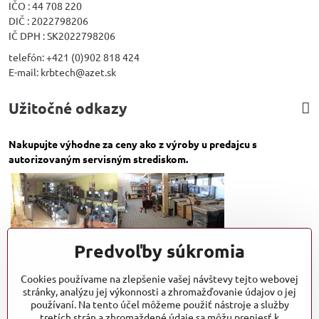
IČO : 44 708 220
DIČ : 2022798206
IČ DPH : SK2022798206
telefón: +421 (0)902 818 424
E-mail: krbtech@azet.sk
Užitočné odkazy
Nakupujte výhodne za ceny ako z výroby u predajcu s
autorizovaným servisným strediskom.
Predvoľby súkromia
Cookies používame na zlepšenie vašej návštevy tejto webovej
stránky, analýzu jej výkonnosti a zhromažďovanie údajov o jej
používaní. Na tento účel môžeme použiť nástroje a služby
tretích strán a zhromaždené údaje sa môžu preniesť k