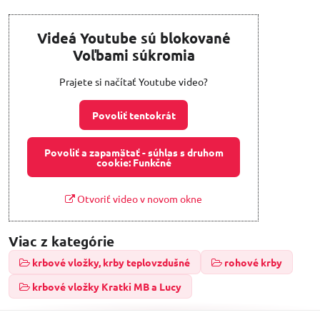
Videá Youtube sú blokované
Voľbami súkromia
Prajete si načítať Youtube video?
Povoliť tentokrát
Povoliť a zapamätať - súhlas s druhom
cookie: Funkčné
Otvoriť video v novom okne
Viac z kategórie
krbové vložky, krby teplovzdušné
rohové krby
krbové vložky Kratki MB a Lucy