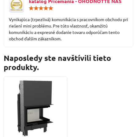
katalóg Pricemania - OHODNOŤTE NÁS
Hodnotenie:
5
/
Vynikajúca (trpezlivá) komunikácia s pracovníkom obchodu pri
5
riešení mini problému. Pre túto vlastnosť, okamžitú
komunikáciu a expresné dodanie tovaru odporúčam tento
obchod ďalším zákazníkom.
Naposledy ste navštívili tieto
produkty.