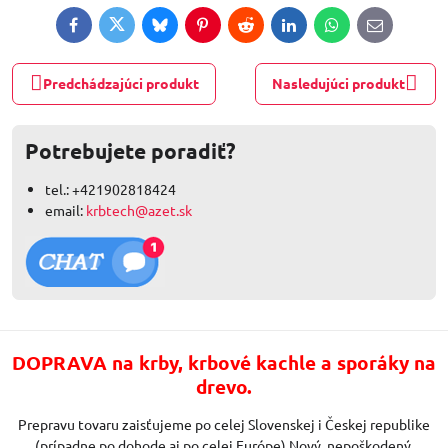
Facebook
Twitter
Bluesky
Pinterest
Reddit
LinkedIn
WhatsApp
E-
mail
Predchádzajúci produkt
Nasledujúci produkt
Potrebujete poradiť?
tel.: +421902818424
email:
krbtech@azet.sk
DOPRAVA na krby, krbové kachle a sporáky na
drevo.
Prepravu tovaru zaisťujeme po celej Slovenskej i Českej republike
(prípadne po dohode aj po celej Európe) Nový, nepoškodený,