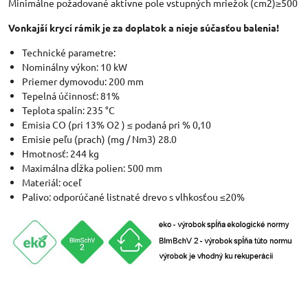
Minimálne požadované aktívne pole vstupných mriežok (cm2)≥500
Vonkajší krycí rámik je za doplatok a nieje súčasťou balenia!
Technické parametre:
Nominálny výkon: 10 kW
Priemer dymovodu: 200 mm
Tepelná účinnosť: 81%
Teplota spalín: 235 °C
Emisia CO (pri 13% O2 ) ≤ podaná pri % 0,10
Emisie peľu (prach) (mg / Nm3) 28.0
Hmotnosť: 244 kg
Maximálna dĺžka polien: 500 mm
Materiál: oceľ
Palivo: odporúčané listnaté drevo s vlhkosťou ≤20%