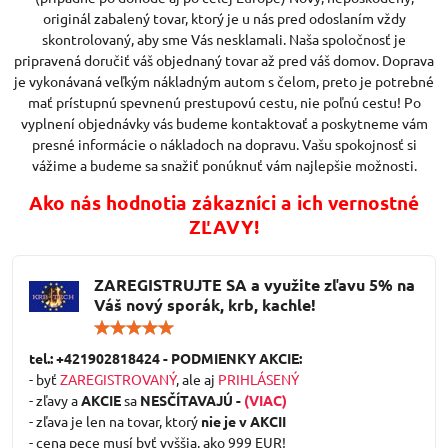
originál zabalený tovar, ktorý je u nás pred odoslaním vždy
skontrolovaný, aby sme Vás nesklamali. Naša spoločnosť je
pripravená doručiť váš objednaný tovar až pred váš domov. Doprava
je vykonávaná veľkým nákladným autom s čelom, preto je potrebné
mať prístupnú spevnenú prestupovú cestu, nie poľnú cestu! Po
vyplnení objednávky vás budeme kontaktovať a poskytneme vám
presné informácie o nákladoch na dopravu. Vašu spokojnosť si
vážime a budeme sa snažiť ponúknuť vám najlepšie možnosti.
Ako nás hodnotia zákazníci a ich vernostné
ZĽAVY!
ZAREGISTRUJTE SA a využite zľavu 5% na
Váš nový sporák, krb, kachle!
Hodnotenie:
5
/
tel.: +421902818424 - PODMIENKY AKCIE:
5
- byť
ZAREGISTROVANÝ
, ale aj
PRIHLÁSENÝ
- zľavy a
AKCIE
sa
NESČÍTAVAJÚ -
(VIAC)
- zľava je len na tovar, ktorý
nie je v AKCII
- cena pece musí byť vyššia, ako 999 EUR!