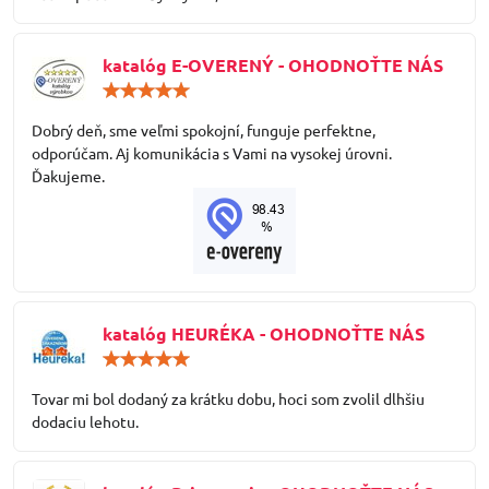
katalóg E-OVERENÝ - OHODNOŤTE NÁS
Hodnotenie:
5
/
Dobrý deň, sme veľmi spokojní, funguje perfektne,
5
odporúčam. Aj komunikácia s Vami na vysokej úrovni.
Ďakujeme.
katalóg HEURÉKA - OHODNOŤTE NÁS
Hodnotenie:
5
/
Tovar mi bol dodaný za krátku dobu, hoci som zvolil dlhšiu
5
dodaciu lehotu.