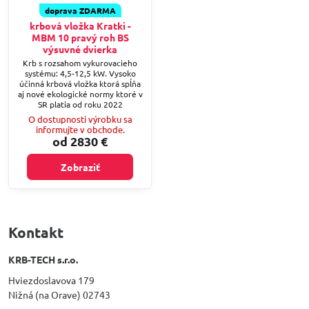
doprava ZDARMA
krbová vložka Kratki -
MBM 10 pravý roh BS
výsuvné dvierka
Krb s rozsahom vykurovacieho
systému: 4,5-12,5 kW. Vysoko
účinná krbová vložka ktorá spĺňa
aj nové ekologické normy ktoré v
SR platia od roku 2022
O dostupnosti výrobku sa
informujte v obchode.
od 2830 €
Zobraziť
Kontakt
KRB-TECH s.r.o.
Hviezdoslavova 179
Nižná (na Orave) 02743