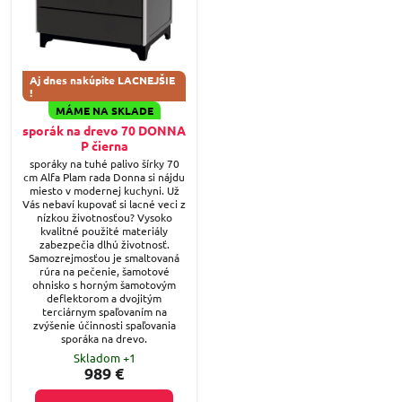
Aj dnes nakúpite LACNEJŠIE
!
MÁME NA SKLADE
sporák na drevo 70 DONNA
P čierna
sporáky na tuhé palivo šírky 70
cm Alfa Plam rada Donna si nájdu
miesto v modernej kuchyni. Už
Vás nebaví kupovať si lacné veci z
nízkou životnosťou? Vysoko
kvalitné použité materiály
zabezpečia dlhú životnosť.
Samozrejmosťou je smaltovaná
rúra na pečenie, šamotové
ohnisko s horným šamotovým
deflektorom a dvojitým
terciárnym spaľovaním na
zvýšenie účinnosti spaľovania
sporáka na drevo.
Skladom +1
989 €