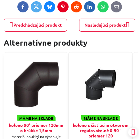
Facebook
Twitter
Bluesky
Pinterest
Reddit
LinkedIn
WhatsApp
E-
mail
Predchádzajúci produkt
Nasledujúci produkt
Alternatívne produkty
MÁME NA SKLADE
MÁME NA SKLADE
koleno 90° priemer 120mm
koleno s čistiacim otvorom
o hrúbke 1,5mm
regulovateľné 0-90 °
priemer 120
Materiál použitý na výrobu je