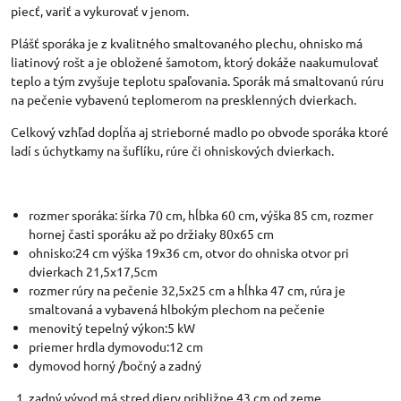
piecť, variť a vykurovať v jenom.
Plášť sporáka je z kvalitného smaltovaného plechu, ohnisko má
liatinový rošt a je obložené šamotom, ktorý dokáže naakumulovať
teplo a tým zvyšuje teplotu spaľovania. Sporák má smaltovanú rúru
na pečenie vybavenú teplomerom na presklenných dvierkach.
Celkový vzhľad dopĺňa aj strieborné madlo po obvode sporáka ktoré
ladí s úchytkamy na šuflíku, rúre či ohniskových dvierkach.
rozmer sporáka: šírka 70 cm, hĺbka 60 cm, výška 85 cm, rozmer
hornej časti sporáku až po držiaky 80x65 cm
ohnisko:24 cm výška 19x36 cm, otvor do ohniska otvor pri
dvierkach 21,5x17,5cm
rozmer rúry na pečenie 32,5x25 cm a hĺhka 47 cm, rúra je
smaltovaná a vybavená hlbokým plechom na pečenie
menovitý tepelný výkon:5 kW
priemer hrdla dymovodu:12 cm
dymovod horný /bočný a zadný
zadný vývod má stred diery približne 43 cm od zeme