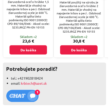
žiaruvzdorná oceľ o hrúbke 1,5
Materiál použitý na výrobu je
mm. Materiál je vhodný na
žiaruvzdorná oceľ o hrúbke 2
napojenie krbov a pecí. Odolnosť
mm. Materiál je vhodný na
žiaruvzdornej ocele je 600 °C.
napojenie krbov a pecí . Odolnosť
Materiál spĺňa tieto
žiaruvzdornej ocele je 600 °C.
podmienky:ISO 9001:2000CE:
Materiál spĺňa tieto
CPD 89/106/EW6 - Akosť ocele:
podmienky:ISO 9001:2000CE:
S235JRGZ PN-EN 10155
CPD 89/106/EW6 - Akosť ocele:
S235JRGZ PN-EN 10155
Skladom +2
Skladom +2
23,6 €
30,8 €
Do košíka
Do košíka
Potrebujete poradiť?
tel.: +421902818424
email:
krbtech@azet.sk