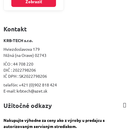
Zobraziť
Kontakt
KRB-TECH s.r.o.
Hviezdoslavova 179
Nižná (na Orave) 02743
IČO : 44 708 220
DIČ : 2022798206
IČ DPH : SK2022798206
telefón: +421 (0)902 818 424
E-mail: krbtech@azet.sk
Užitočné odkazy
Nakupujte výhodne za ceny ako z výroby u predajcu s
autorizovaným servisným strediskom.