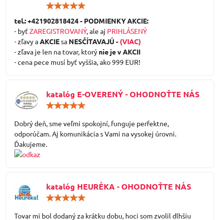
Hodnotenie:
5
/
tel.: +421902818424 - PODMIENKY AKCIE:
5
- byť
ZAREGISTROVANÝ
, ale aj
PRIHLÁSENÝ
- zľavy a
AKCIE
sa
NESČÍTAVAJÚ -
(VIAC)
- zľava je len na tovar, ktorý
nie je v AKCII
- cena pece musí byť vyššia, ako 999 EUR!
katalóg E-OVERENÝ - OHODNOŤTE NÁS
Hodnotenie:
5
/
Dobrý deň, sme veľmi spokojní, funguje perfektne,
5
odporúčam. Aj komunikácia s Vami na vysokej úrovni.
Ďakujeme.
katalóg HEURÉKA - OHODNOŤTE NÁS
Hodnotenie:
5
/
Tovar mi bol dodaný za krátku dobu, hoci som zvolil dlhšiu
5