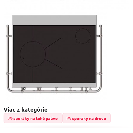
Viac z kategórie
sporáky na tuhé palivo
sporáky na drevo