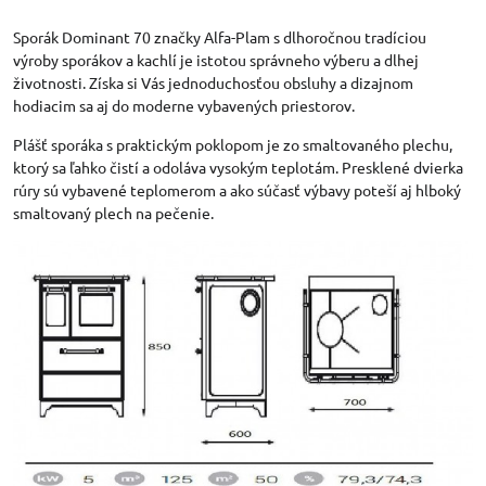
Sporák Dominant 70 značky Alfa-Plam s dlhoročnou tradíciou
výroby sporákov a kachlí je istotou správneho výberu a dlhej
životnosti. Získa si Vás jednoduchosťou obsluhy a dizajnom
hodiacim sa aj do moderne vybavených priestorov.
Plášť sporáka s praktickým poklopom je zo smaltovaného plechu,
ktorý sa ľahko čistí a odoláva vysokým teplotám. Presklené dvierka
rúry sú vybavené teplomerom a ako súčasť výbavy poteší aj hlboký
smaltovaný plech na pečenie.