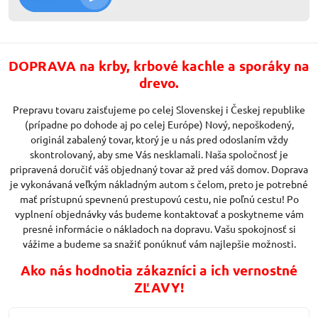
DOPRAVA na krby, krbové kachle a sporáky na
drevo.
Prepravu tovaru zaisťujeme po celej Slovenskej i Českej republike
(prípadne po dohode aj po celej Európe) Nový, nepoškodený,
originál zabalený tovar, ktorý je u nás pred odoslaním vždy
skontrolovaný, aby sme Vás nesklamali. Naša spoločnosť je
pripravená doručiť váš objednaný tovar až pred váš domov. Doprava
je vykonávaná veľkým nákladným autom s čelom, preto je potrebné
mať prístupnú spevnenú prestupovú cestu, nie poľnú cestu! Po
vyplnení objednávky vás budeme kontaktovať a poskytneme vám
presné informácie o nákladoch na dopravu. Vašu spokojnosť si
vážime a budeme sa snažiť ponúknuť vám najlepšie možnosti.
Ako nás hodnotia zákazníci a ich vernostné
ZĽAVY!