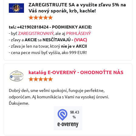
ZAREGISTRUJTE SA a využite zľavu 5% na
Váš nový sporák, krb, kachle!
Hodnotenie:
5
/
tel.: +421902818424 - PODMIENKY AKCIE:
5
- byť
ZAREGISTROVANÝ
, ale aj
PRIHLÁSENÝ
- zľavy a
AKCIE
sa
NESČÍTAVAJÚ -
(VIAC)
- zľava je len na tovar, ktorý
nie je v AKCII
- cena pece musí byť vyššia, ako 999 EUR!
katalóg E-OVERENÝ - OHODNOŤTE NÁS
Hodnotenie:
5
/
Dobrý deň, sme veľmi spokojní, funguje perfektne,
5
odporúčam. Aj komunikácia s Vami na vysokej úrovni.
Ďakujeme.