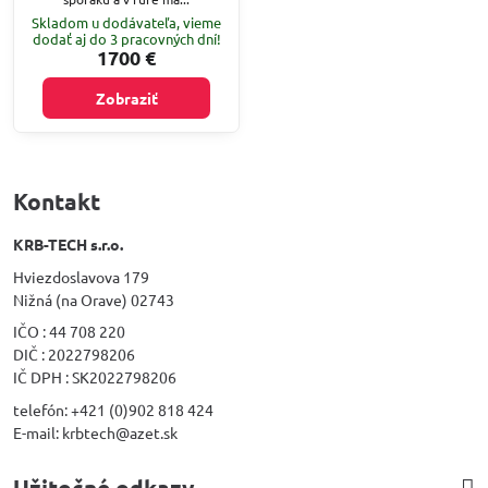
Skladom u dodávateľa, vieme
dodať aj do 3 pracovných dní!
1700 €
Zobraziť
Kontakt
KRB-TECH s.r.o.
Hviezdoslavova 179
Nižná (na Orave) 02743
IČO : 44 708 220
DIČ : 2022798206
IČ DPH : SK2022798206
telefón: +421 (0)902 818 424
E-mail: krbtech@azet.sk
Užitočné odkazy