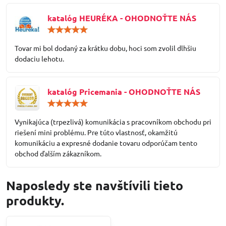
katalóg HEURÉKA - OHODNOŤTE NÁS
Hodnotenie:
5
/
Tovar mi bol dodaný za krátku dobu, hoci som zvolil dlhšiu
5
dodaciu lehotu.
katalóg Pricemania - OHODNOŤTE NÁS
Hodnotenie:
5
/
Vynikajúca (trpezlivá) komunikácia s pracovníkom obchodu pri
5
riešení mini problému. Pre túto vlastnosť, okamžitú
komunikáciu a expresné dodanie tovaru odporúčam tento
obchod ďalším zákazníkom.
Naposledy ste navštívili tieto
produkty.