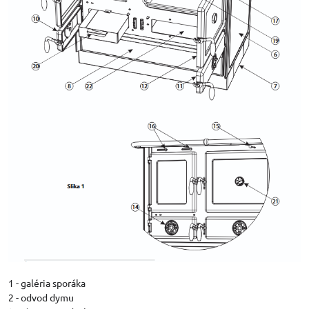
1 - galéria sporáka
2 - odvod dymu