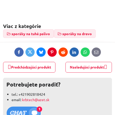
Viac z kategórie
sporáky na tuhé palivo
sporáky na drevo
Facebook
Twitter
Bluesky
Pinterest
Reddit
LinkedIn
WhatsApp
E-
mail
Predchádzajúci produkt
Nasledujúci produkt
Potrebujete poradiť?
tel.: +421902818424
email:
krbtech@azet.sk