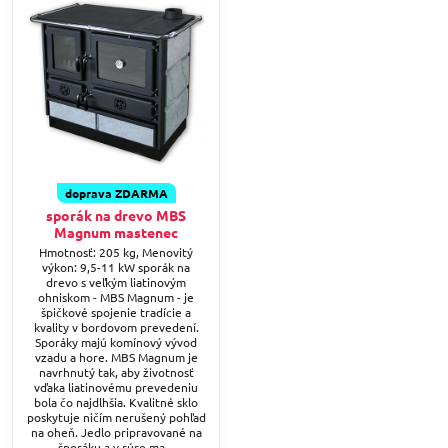
doprava ZDARMA
sporák na drevo MBS
Magnum mastenec
Hmotnosť: 205 kg, Menovitý
výkon: 9,5-11 kW sporák na
drevo s veľkým liatinovým
ohniskom - MBS Magnum - je
špičkové spojenie tradície a
kvality v bordovom prevedení.
Sporáky majú komínový vývod
vzadu a hore. MBS Magnum je
navrhnutý tak, aby životnosť
vďaka liatinovému prevedeniu
bola čo najdlhšia. Kvalitné sklo
poskytuje ničím nerušený pohľad
na oheň. Jedlo pripravované na
šporáku a v rúre ma...