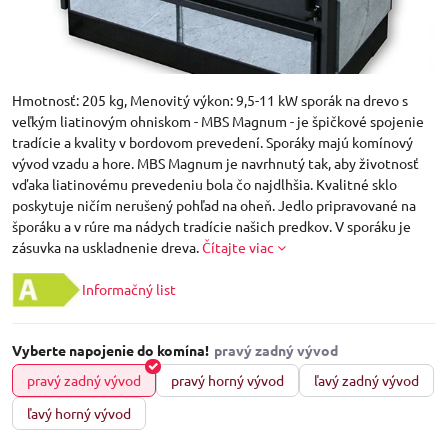
Hmotnosť: 205 kg, Menovitý výkon: 9,5-11 kW sporák na drevo s
veľkým liatinovým ohniskom - MBS Magnum - je špičkové spojenie
tradície a kvality v bordovom prevedení. Sporáky majú komínový
vývod vzadu a hore. MBS Magnum je navrhnutý tak, aby životnosť
vďaka liatinovému prevedeniu bola čo najdlhšia. Kvalitné sklo
poskytuje ničím nerušený pohľad na oheň. Jedlo pripravované na
šporáku a v rúre ma nádych tradície našich predkov. V sporáku je
zásuvka na uskladnenie dreva.
Čítajte viac
Informačný list
Vyberte napojenie do komína!
pravý zadný vývod
pravý horný vývod
ľavý zadný vývod
ľavý horný vývod