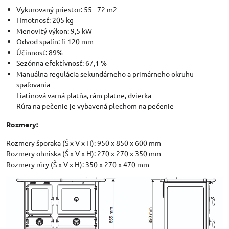
Vykurovaný priestor: 55 - 72 m2
Hmotnosť: 205 kg
Menovitý výkon: 9,5 kW
Odvod spalín: fi 120 mm
Účinnosť: 89%
Sezónna efektívnosť: 67,1 %
Manuálna regulácia sekundárneho a primárneho okruhu
spaľovania
Liatinová varná platňa, rám platne, dvierka
Rúra na pečenie je vybavená plechom na pečenie
Rozmery:
Rozmery šporaka (Š x V x H): 950 x 850 x 600 mm
Rozmery ohniska (Š x V x H): 270 x 270 x 350 mm
Rozmery rúry (Š x V x H): 350 x 270 x 470 mm