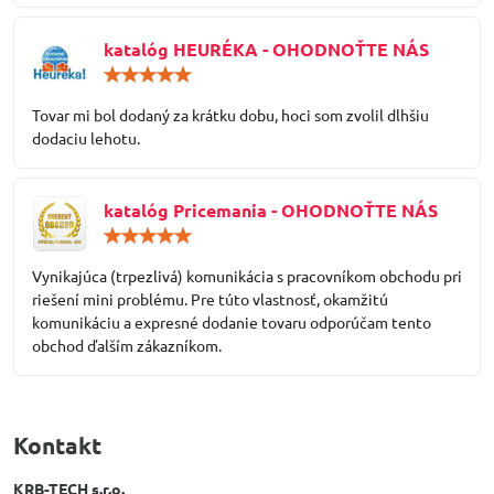
katalóg HEURÉKA - OHODNOŤTE NÁS
Hodnotenie:
5
/
Tovar mi bol dodaný za krátku dobu, hoci som zvolil dlhšiu
5
dodaciu lehotu.
katalóg Pricemania - OHODNOŤTE NÁS
Hodnotenie:
5
/
Vynikajúca (trpezlivá) komunikácia s pracovníkom obchodu pri
5
riešení mini problému. Pre túto vlastnosť, okamžitú
komunikáciu a expresné dodanie tovaru odporúčam tento
obchod ďalším zákazníkom.
Kontakt
KRB-TECH s.r.o.