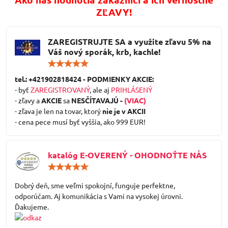
ZĽAVY!
ZAREGISTRUJTE SA a využite zľavu 5% na
Váš nový sporák, krb, kachle!
Hodnotenie:
5
/
tel.: +421902818424 - PODMIENKY AKCIE:
5
- byť
ZAREGISTROVANÝ
, ale aj
PRIHLÁSENÝ
- zľavy a
AKCIE
sa
NESČÍTAVAJÚ -
(VIAC)
- zľava je len na tovar, ktorý
nie je v AKCII
- cena pece musí byť vyššia, ako 999 EUR!
katalóg E-OVERENÝ - OHODNOŤTE NÁS
Hodnotenie:
5
/
Dobrý deň, sme veľmi spokojní, funguje perfektne,
5
odporúčam. Aj komunikácia s Vami na vysokej úrovni.
Ďakujeme.