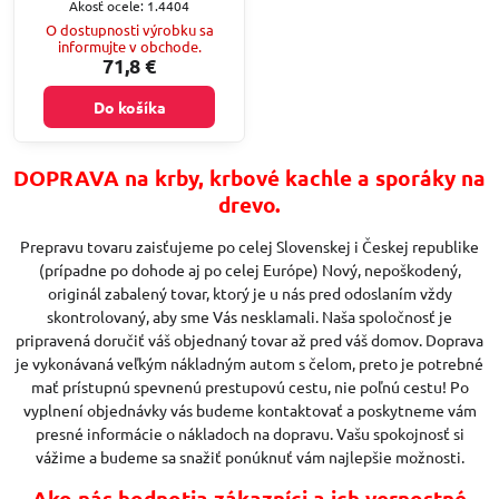
Akosť ocele: 1.4404
O dostupnosti výrobku sa
informujte v obchode.
71,8 €
Do košíka
DOPRAVA na krby, krbové kachle a sporáky na
drevo.
Prepravu tovaru zaisťujeme po celej Slovenskej i Českej republike
(prípadne po dohode aj po celej Európe) Nový, nepoškodený,
originál zabalený tovar, ktorý je u nás pred odoslaním vždy
skontrolovaný, aby sme Vás nesklamali. Naša spoločnosť je
pripravená doručiť váš objednaný tovar až pred váš domov. Doprava
je vykonávaná veľkým nákladným autom s čelom, preto je potrebné
mať prístupnú spevnenú prestupovú cestu, nie poľnú cestu! Po
vyplnení objednávky vás budeme kontaktovať a poskytneme vám
presné informácie o nákladoch na dopravu. Vašu spokojnosť si
vážime a budeme sa snažiť ponúknuť vám najlepšie možnosti.
Ako nás hodnotia zákazníci a ich vernostné