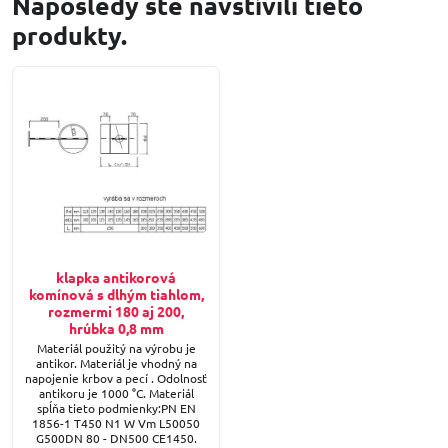
Naposledy ste navštívili tieto
produkty.
klapka antikorová
komínová s dlhým tiahlom,
rozmermi 180 aj 200,
hrúbka 0,8 mm
Materiál použitý na výrobu je
antikor. Materiál je vhodný na
napojenie krbov a pecí . Odolnosť
antikoru je 1000 °C. Materiál
spĺňa tieto podmienky:PN EN
1856-1 T450 N1 W Vm L50050
G500DN 80 - DN500 CE1450.