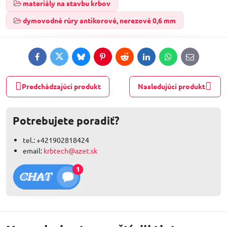
materiály na stavbu krbov
dymovodné rúry antikorové, nerezové 0,6 mm
Facebook
Twitter
Bluesky
Pinterest
Reddit
LinkedIn
WhatsApp
E-
mail
Predchádzajúci produkt
Nasledujúci produkt
Potrebujete poradiť?
tel.: +421902818424
email:
krbtech@azet.sk