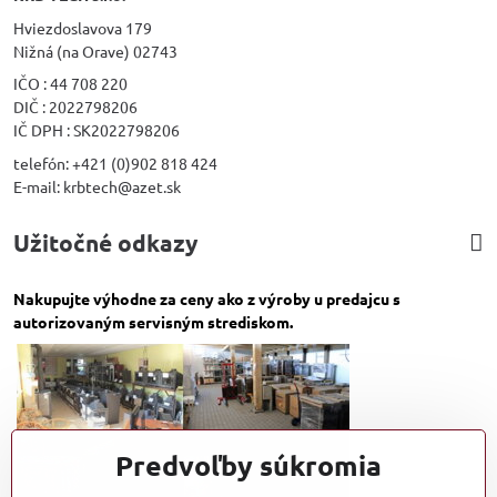
Hviezdoslavova 179
Nižná (na Orave) 02743
IČO : 44 708 220
DIČ : 2022798206
IČ DPH : SK2022798206
telefón: +421 (0)902 818 424
E-mail: krbtech@azet.sk
Užitočné odkazy
Nakupujte výhodne za ceny ako z výroby u predajcu s
autorizovaným servisným strediskom.
Predvoľby súkromia